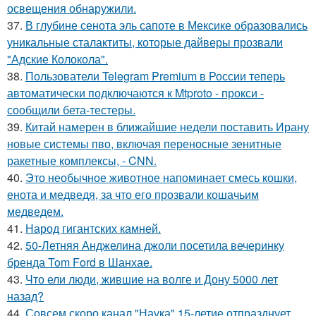
освещения обнаружили.
37.
В глубине сенота эль сапоте в Мексике образовались
уникальные сталактиты, которые дайверы прозвали
"Адские Колокола".
38.
Пользователи Telegram Premium в России теперь
автоматически подключаются к Mtproto - прокси -
сообщили бета-тестеры.
39.
Китай намерен в ближайшие недели поставить Ирану
новые системы пво, включая переносные зенитные
ракетные комплексы, - CNN.
40.
Это необычное животное напоминает смесь кошки,
енота и медведя, за что его прозвали кошачьим
медведем.
41.
Народ гигантских камней.
42.
50-Летняя Анджелина джоли посетила вечеринку
бренда Tom Ford в Шанхае.
43.
Что ели люди, жившие на волге и Дону 5000 лет
назад?
44.
Совсем скоро канал "Наука" 15-летие отпразднует.