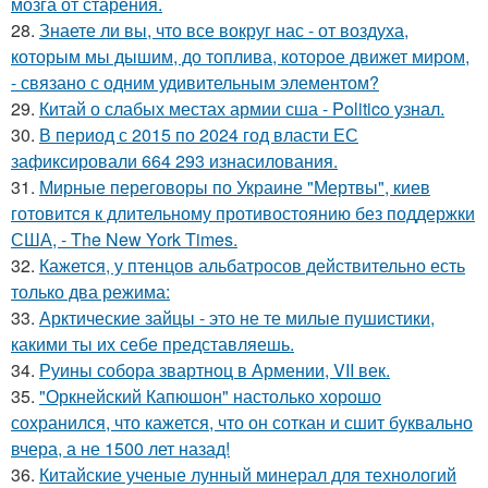
мозга от старения.
28.
Знаете ли вы, что все вокруг нас - от воздуха,
которым мы дышим, до топлива, которое движет миром,
- связано с одним удивительным элементом?
29.
Китай о слабых местах армии сша - Politico узнал.
30.
В период с 2015 по 2024 год власти ЕС
зафиксировали 664 293 изнасилования.
31.
Мирные переговоры по Украине "Мертвы", киев
готовится к длительному противостоянию без поддержки
США, - The New York Times.
32.
Кажется, у птенцов альбатросов действительно есть
только два режима:
33.
Арктические зайцы - это не те милые пушистики,
какими ты их себе представляешь.
34.
Руины собора звартноц в Армении, VII век.
35.
"Оркнейский Капюшон" настолько хорошо
сохранился, что кажется, что он соткан и сшит буквально
вчера, а не 1500 лет назад!
36.
Китайские ученые лунный минерал для технологий