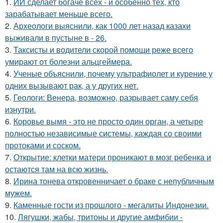
1.
ИИ сделает богаче всех - и особенно тех, кто
зарабатывает меньше всего.
2.
Археологи выяснили, как 1000 лет назад казахи
выживали в пустыне в - 26.
3.
Таксисты и водители скорой помощи реже всего
умирают от болезни альцгеймера.
4.
Ученые объяснили, почему ультрафиолет и курение у
одних вызывают рак, а у других нет.
5.
Геологи: Венера, возможно, разрывает саму себя
изнутри.
6.
Коровье вымя - это не просто один орган, а четыре
полностью независимые системы, каждая со своими
протоками и соском.
7.
Открытие: клетки матери проникают в мозг ребенка и
остаются там на всю жизнь.
8.
Ирина тонева откровенничает о браке с непубличным
мужем.
9.
Каменные гости из прошлого - мегалиты Индонезии.
10.
Лягушки, жабы, тритоны и другие амфибии -