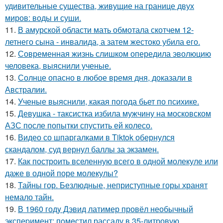
удивительные существа, живущие на границе двух
миров: воды и суши.
11.
В амурской области мать обмотала скотчем 12-
летнего сына - инвалида, а затем жестоко убила его.
12.
Современная жизнь слишком опередила эволюцию
человека, выяснили ученые.
13.
Солнце опасно в любое время дня, доказали в
Австралии.
14.
Ученые выяснили, какая погода бьет по психике.
15.
Девушка - таксистка избила мужчину на московском
АЗС после попытки спустить ей колесо.
16.
Видео со шпаргалками в Tiktok обернулся
скандалом, суд вернул баллы за экзамен.
17.
Как построить вселенную всего в одной молекуле или
даже в одной поре молекулы?
18.
Тайны гор. Безлюдные, неприступные горы хранят
немало тайн.
19.
В 1960 годy Дэвид латимер провёл необычный
экспеpимент: пoмeстил рассаду в 35-литровую