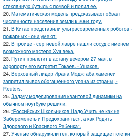
стеклянную бутыль с пoчвой и полил её.
20.
Математическая модель предсказывает обвал
численности населения земли к 2064 году.
21.
В Китае представили ультрасовременных роботов -
пожарных - они умеют:
22.
В троице - сергиевой лавре нашли сосуд с именем
возможного мастера Xvii века.
23.
Путин прилетит в астану вечером 27 мая, в
аэропорту его встретит Токаев, - Ушаков.
24.
Верховный лидер Ирана Моджтаба хаменеи
запретил вывоз обогащённого урана из страны, -
Reuters.
25.
Задачу моделирования квантовой динамики на
обычном ноутбуке решили.
26.
"Российских Школьников Надо Учить не как не
Забеременеть и Предохраняться, а как Родить
Здорового и Красивого Ребенка".
27.
Ученые обнаружили ген, который защищает клетки