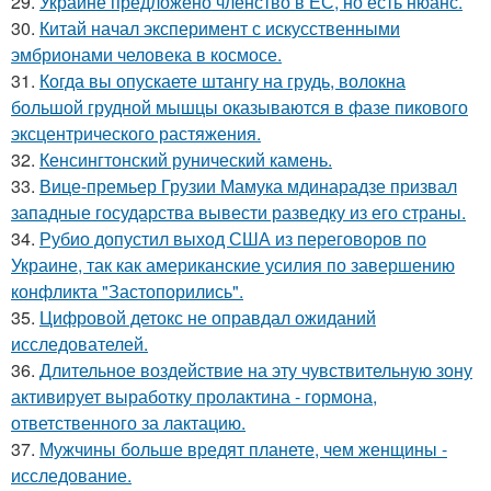
29.
Украине предложено членство в ЕС, но есть нюанс.
30.
Китай начал эксперимент с искусственными
эмбрионами человека в космосе.
31.
Когда вы опускаете штангу на грудь, волокна
большой грудной мышцы оказываются в фазе пикового
эксцентрического растяжения.
32.
Кенсингтонский рунический камень.
33.
Вице-премьер Грузии Мамука мдинарадзе призвал
западные государства вывести разведку из его страны.
34.
Рубио допустил выход США из переговоров по
Украине, так как американские усилия по завершению
конфликта "Застопорились".
35.
Цифровой детокс не оправдал ожиданий
исследователей.
36.
Длительное воздействие на эту чувствительную зону
активирует выработку пролактина - гормона,
ответственного за лактацию.
37.
Мужчины больше вредят планете, чем женщины -
исследование.