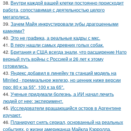
38.
Внутри каждой вашей клетки постоянно происходит
работа, сопоставимая с деятельностью целого
мегаполиса.
39.
Зачем Майя инкрустировали зубы драгоценными
камнями?
40.
Это не графика, а реальные кадры с мкс.
41.
В перу нашли самых древних голых собак.
42.
Британия и США всегда знали, что расширение Нато
верный путь войны с Россией и 26 лет к этому
готовились.
43.
Яндекс добавил в линейку тв станций модель на
Miniled - премиальное железо, но ценник ниже версии
про: 80 к за 55", 100 к за 65".
44.
Ученые придумали болезнь, а ИИ начал лечить
людей от нее: эксперимент.
45.
Исследователи вращающийся остров в Аргентине
изучают.
46.
Планируют снять сериал, основанный на реальных
событиях, о жизни американца Майкла Кэрролла.