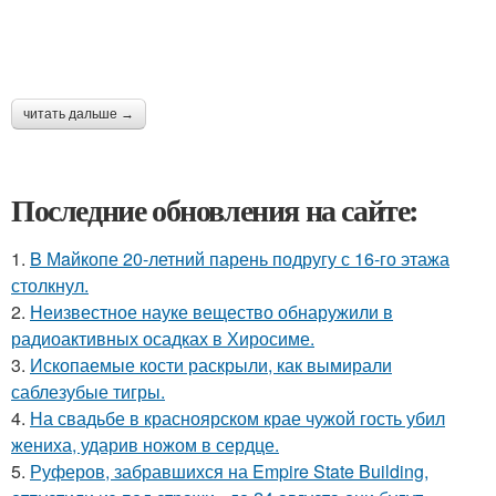
читать дальше →
Последние обновления на сайте:
1.
B Мaйкопе 20-летний парень подругу с 16-го этажа
столкнул.
2.
Неизвестное науке вещество обнаружили в
радиоактивных осадках в Хиросиме.
3.
Ископаемые кости раскрыли, как вымирали
саблезубые тигры.
4.
На свадьбе в красноярском крае чужой гость убил
жениха, ударив ножом в сердце.
5.
Руферов, забравшихся на Empire State Building,