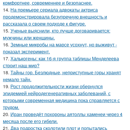
комфортнее, современнее и безопаснее.
14.
На премьере сериала адвокаты актриса
продемонстрировала безупречную внешность и
рассказала о своем подходе к фигуре.
15.
Ученые выяснили, кто лучше договаривается:
мужчины или женщины.
16.
Земные микробы на марсе усохнут, но выживут -
показал эксперимент.
17.
Халькогены: как 16-я группа таблицы Менделеева
строит наш мир?
18.
Тайны гор. Безлюдные, неприступные горы хранят
немало тайн.
19.
Рост продолжительности жизни обернулся
эпидемией нейродегенеративных заболеваний, с
которыми современная медицина пока справляется с
трудом.
20.
Иран проведёт похороны аятоллы хаменеи через 4
месяца после его гибели.
21.
Два подростка сколотили плот и попытались