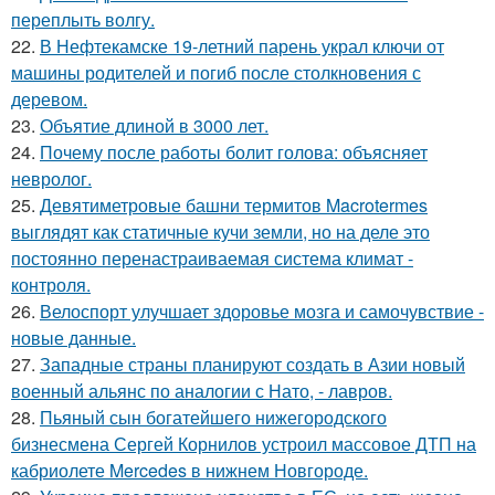
переплыть волгу.
22.
В Нефтекамске 19-летний парень украл ключи от
машины родителей и погиб после столкновения с
деревом.
23.
Объятие длиной в 3000 лет.
24.
Почему после работы болит голова: объясняет
невролог.
25.
Девятиметровые башни термитов Macrotermes
выглядят как статичные кучи земли, но на деле это
постоянно перенастраиваемая система климат -
контроля.
26.
Велоспорт улучшает здоровье мозга и самочувствие -
новые данные.
27.
Западные страны планируют создать в Азии новый
военный альянс по аналогии с Нато, - лавров.
28.
Пьяный сын богатейшего нижегородского
бизнесмена Сергей Корнилов устроил массовое ДТП на
кабриолете Mercedes в нижнем Новгороде.