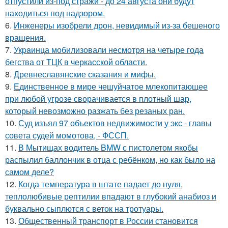
отпустили из-под стражи - до 24 августа они будут
находиться под надзором.
6.
Инженеры изобрели дрон, невидимый из-за бешеного
вращения.
7.
Укpaинца мобилизовали несмотря на четыре года
бегства от ТЦК в черкасской области.
8.
Древнеславянские сказания и мифы.
9.
Единственное в мире чешуйчатое млекопитающее
при любой угрозе сворачивается в плотный шар,
который невозможно разжать без резаных ран.
10.
Суд изъял 97 объектов недвижимости у экс - главы
совета судей момотова, - ФССП.
11.
В Мытищах водитель BMW с пистолетом якобы
распылил баллончик в отца с ребёнком, но как было на
самом деле?
12.
Когда температура в штате падает до нуля,
теплолюбивые рептилии впадают в глубокий анабиоз и
буквально сыплются с веток на тротуары.
13.
Общественный транспорт в России становится