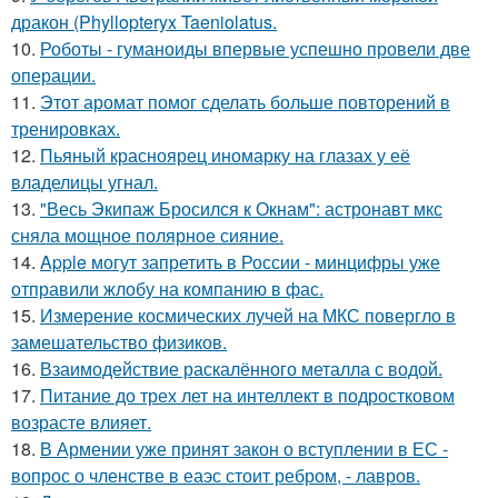
дракон (Phyllopteryx Taeniolatus.
10.
Роботы - гуманоиды впервые успешно провели две
операции.
11.
Этот аромат помог сделать больше повторений в
тренировках.
12.
Пьяный красноярец иномарку на глазах у её
владелицы угнал.
13.
"Весь Экипаж Бросился к Окнам": астронавт мкс
сняла мощное полярное сияние.
14.
Apple могут запретить в России - минцифры уже
отправили жлобу на компанию в фас.
15.
Измерение космических лучей на МКС повергло в
замешательство физиков.
16.
Взаимодействие раскалённого металла с водой.
17.
Питание до трех лет на интеллект в подростковом
возрасте влияет.
18.
В Армении уже принят закон о вступлении в ЕС -
вопрос о членстве в еаэс стоит ребром, - лавров.