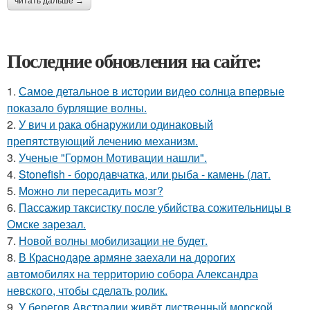
читать дальше →
Последние обновления на сайте:
1.
Самое детальное в истории видео солнца впервые
показало бурлящие волны.
2.
У вич и рака обнаружили одинаковый
препятствующий лечению механизм.
3.
Ученые "Гормон Мотивации нашли".
4.
Stonefish - бородавчатка, или рыба - камень (лат.
5.
Можно ли пересадить мозг?
6.
Пассажир таксистку после убийства сожительницы в
Омске зарезал.
7.
Новой волны мобилизации не будет.
8.
В Краснодаре армяне заехали на дорогих
автомобилях на территорию собора Александра
невского, чтобы сделать ролик.
9.
У берегов Австралии живёт лиственный морской