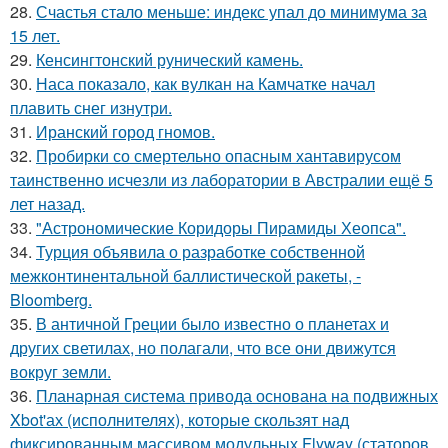
28.
Счастья стало меньше: индекс упал до минимума за
15 лет.
29.
Кенсингтонский рунический камень.
30.
Наса показало, как вулкан на Камчатке начал
плавить снег изнутри.
31.
Иранский город гномов.
32.
Пробирки со смертельно опасным хантавирусом
таинственно исчезли из лаборатории в Австралии ещё 5
лет назад.
33.
"Астрономические Коридоры Пирамиды Хеопса".
34.
Турция объявила о разработке собственной
межконтинентальной баллистической ракеты, -
Bloomberg.
35.
В античной Греции было известно о планетах и
других светилах, но полагали, что все они движутся
вокруг земли.
36.
Планарная система привода основана на подвижных
Xbot'ах (исполнителях), которые скользят над
фиксированным массивом модульных Flyway (статоров.