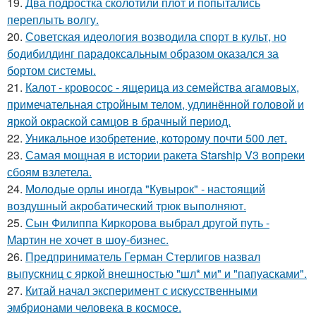
19.
Два подростка сколотили плот и попытались
переплыть волгу.
20.
Советская идеология возводила спорт в культ, но
бодибилдинг парадоксальным образом оказался за
бортом системы.
21.
Калот - кровосос - ящерица из семейства агамовых,
примечательная стройным телом, удлинённой головой и
яркой окраской самцов в брачный период.
22.
Уникальное изобретение, которому почти 500 лет.
23.
Самая мощная в истории ракета Starship V3 вопреки
сбоям взлетела.
24.
Молодые орлы иногда "Кувырок" - настоящий
воздушный акробатический трюк выполняют.
25.
Сын Филиппa Киркоровa выбрал другой путь -
Mартин не хочет в шоy-бизнес.
26.
Предприниматель Герман Стерлигов назвал
выпускниц с яркой внешностью "шл* ми" и "папуасками".
27.
Китай начал эксперимент с искусственными
эмбрионами человека в космосе.