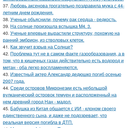
37.
Любовь аксенова трогательно поздравила мужа с 44-
летним днем рождения.
38.
Ученые объяснили, почему рак сердца - редкость.
39.
На солнце произошла вспышка M4. 3.
40.
Ученые впервые вырастили структуру, похожую на
ранний эмбрион, из стволовых клеток.
41.
Как звучит взрыв на Солнце?
42.
Проблема тут не в самом факте газообразования, а в
том, что в кишечных газах действительно есть водород и
метан - оба легко воспламеняются.
43.
Известный актер Александр дедюшко погиб осенью
2007 года.
44.
Среди островов Микронезии есть небольшой
вулканический островок темуен и расположенный на
нем древний город Нан - мадол.
45.
Бабушка из Китая общается с ИИ - клоном своего
единственного сына, и даже не подозревает, что
реальная версия погибла в ДТП.