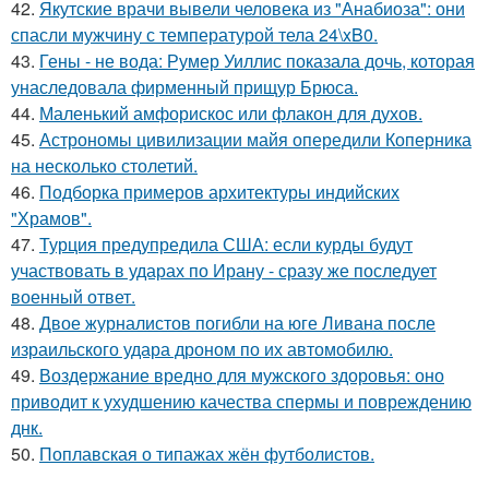
42.
Якутские врачи вывели человека из "Анабиоза": они
спасли мужчину с температурой тела 24\xB0.
43.
Гены - не вода: Румер Уиллис показала дочь, которая
унаследовала фирменный прищур Брюса.
44.
Маленький амфорискос или флакон для духов.
45.
Астрономы цивилизации майя опередили Коперника
на несколько столетий.
46.
Подборка примеров архитектуры индийских
"Храмов".
47.
Турция предупредила США: если курды будут
участвовать в ударах по Ирану - сразу же последует
военный ответ.
48.
Двое журналистов погибли на юге Ливана после
израильского удара дроном по их автомобилю.
49.
Воздержание вредно для мужского здоровья: оно
приводит к ухудшению качества спермы и повреждению
днк.
50.
Поплавская о типажах жён футболистов.