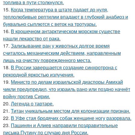
топлива в пути столкнулся.
15.
Когда температура в штате падает до нуля,
теплолюбивые рептилии впадают в глубокий анабиоз и
буквально сыплются с веток на тротуары.
16.
В крошечном антарктическом морском существе
нашли лекарство от рака.
17.
Зализывание ран у животных долгое время
считалось механическим действием, направленным
лишь на очистку поврежденного места.
18.
В России завершается создание синхротрона с
рекордной яркостью излучения.
19.
Министр по делам израильской диаспоры Амихай
чикли предупредил, что израиль рано или поздно начнёт
войну против Сирии.
20.
Легенда о тартаре.
21.
Титан уникальным местом для колонизации признан.
22.
В Уфе стая бродячих собак женщине ногу разорвала.
23.
Пашинян и Алиев направили поздравительные
письма Путину по случаю дня России.