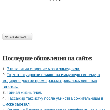
читать дальше →
Последние обновления на сайте:
1.
Эти занятия старение мозга замедлили.
2.
То, что татуировки влияют на иммунную систему, в
медицине долгое время рассматривалось лишь как
гипотеза.
3.
Тайная жизнь пчел.
4.
Пассажир таксистку после убийства сожительницы в
Омске зарезал.
5.
Компания Brainco анонсировала платформу, дающую