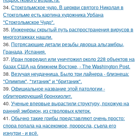
34.
Стокгольмское чудо. В церкви святого Николая в
Стокгольме есть картина художника Урбана
"Стокгольмское Чудо".
35.
Инженеры скрытый путь распространения вирусов в
многоэтажках нашли.
36.
Потрясающие детали резьбы дворца альгамбры,
Гранада, Испания.
37.
Иран повредил или уничтожил около 228 объектов на
базах США на ближнем Востоке, - The Washington Post.
38.
Везучая неудачница. Было три лайнера - близнеца:
"Олимпик", "титаник" и "британик".
39.
Официальное название этой патологии -
облитерирующий бронхиолит.
40.
Ученые впервые вырастили структуру, похожую на
ранний эмбрион, из стволовых клеток.
41.
Обычно такие грибы представляют очень просто:
спора попала на насекомое, проросла, съела его
изнутри - и всё.