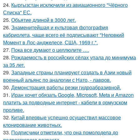
24.
Кыргызстан исключили из авиационного "Чёрного
Списка" ЕС.
25.
Объятие длиной в 3000 лет.
26.
Знаменитейшая и культовая фотография
кабриолета, чаще всего её подписывают "Неловкий
Момент в Лос-анджелесе, США, 1959 г.".
27.
Пока все думают о целлюлите ….
28.
Рождаемость в роcсийских cёлах упала до минимума
за 35 лет.
29.
Западные страны планируют создать в Азии новый
военный альянс по аналогии с Нато, - лавров.
30.
Демонстрация работы резки гидроабразивной.
31.
Иран хочет обязать Google, Microsoft, Meta и Amazon
платить за подводные интернет - кабели в ормузском
проливе.
32.
Китай впервые успешно осуществил массовое
клонирование животных.
33.
Подписчики отметили, что она помолодела до
подросткового возраста.