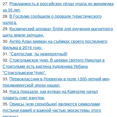
27.
Рождаемость в роcсийских cёлах упала до минимума
за 35 лет.
28.
В Госдуме сообщили о провале туристического
налога.
29.
Космический аппарат Smile для изучения магнитного
щита земли запущен.
30.
Актёр Алан рикман на съёмках своего последнего
фильма в 2016 году.
31.
"Святослав, ты невероятный!
32.
Стокгольмское чудо. В церкви святого Николая в
Стокгольме есть картина художника Урбана
"Стокгольмское Чудо".
33.
Первоклассник в Норвегии в поле 1300-летний меч
предвикингской эпохи нашел.
34.
Наса показало, как вулкан на Камчатке начал
плавить снег изнутри.
35.
Ориксы (или сернобыки) являются символами
пустыни намиб и важной частью экосистемы этого
региона.