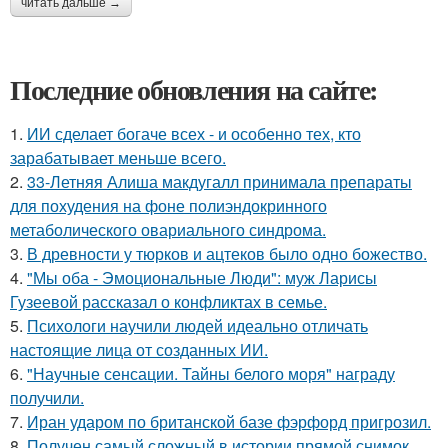
читать дальше →
Последние обновления на сайте:
1.
ИИ сделает богаче всех - и особенно тех, кто
зарабатывает меньше всего.
2.
33-Летняя Алиша макдугалл принимала препараты
для похудения на фоне полиэндокринного
метаболического овариального синдрома.
3.
В древности у тюрков и ацтеков было одно божество.
4.
"Мы оба - Эмоциональные Люди": муж Ларисы
Гузеевой рассказал о конфликтах в семье.
5.
Психологи научили людей идеально отличать
настоящие лица от созданных ИИ.
6.
"Научные сенсации. Тайны белого моря" награду
получили.
7.
Иран ударом по британской базе фэрфорд пригрозил.
8.
Получен самый сложный в истории прямой снимок