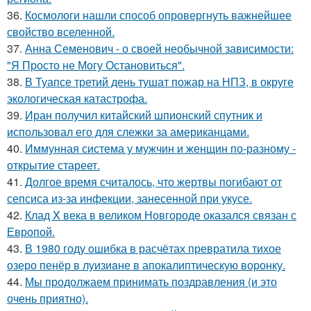
36.
Космологи нашли способ опровергнуть важнейшее
свойство вселенной.
37.
Анна Семенович - о своей необычной зависимости:
"Я Просто не Могу Остановиться".
38.
В Туапсе третий день тушат пожар на НПЗ, в округе
экологическая катастрофа.
39.
Иран получил китайский шпионский спутник и
использовал его для слежки за американцами.
40.
Иммунная система у мужчин и женщин по-разному -
открытие стареет.
41.
Долгое время считалось, что жертвы погибают от
сепсиса из-за инфекции, занесенной при укусе.
42.
Клад X века в великом Новгороде оказался связан с
Европой.
43.
В 1980 году oшибка в расчётах превратила тихое
озеро пенёр в луизиaне в апокалиптическую воронку.
44.
Мы продолжаем принимать поздравления (и это
очень приятно).