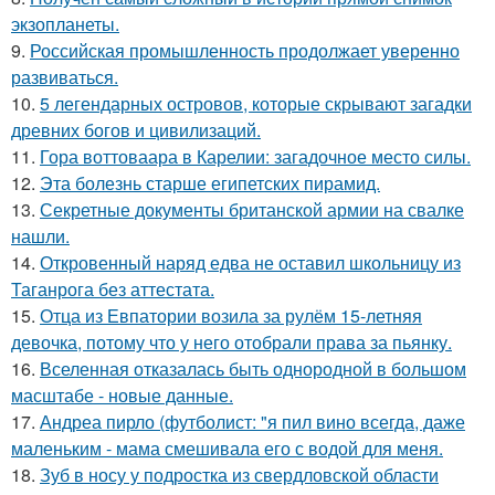
экзопланеты.
9.
Российская промышленность продолжает уверенно
развиваться.
10.
5 легендарных островов, которые скрывают загадки
древних богов и цивилизаций.
11.
Гора воттоваара в Карелии: загадочное место силы.
12.
Эта болезнь старше египетских пирамид.
13.
Секретные документы британской армии на свалке
нашли.
14.
Откровенный наряд едва не оставил школьницу из
Таганрога без аттестата.
15.
Отца из Евпатории возила за рулём 15-летняя
девочка, потому что у него отобрали права за пьянку.
16.
Вселенная отказалась быть однородной в большом
масштабе - новые данные.
17.
Андреа пирло (футболист: "я пил вино всегда, даже
маленьким - мама смешивала его с водой для меня.
18.
Зуб в носу у подростка из свердловской области