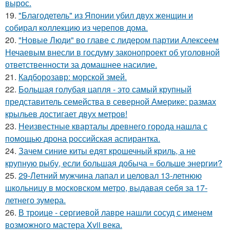
вырос.
19.
"Благодетель" из Японии убил двух женщин и
собирал коллекцию из черепов дома.
20.
"Новые Люди" во главе с лидером партии Алексеем
Нечаевым внесли в госдуму законопроект об уголовной
ответственности за домашнее насилие.
21.
Кадборозавр: морской змей.
22.
Большая голубая цапля - это самый крупный
представитель семейства в северной Америке: размах
крыльев достигает двух метров!
23.
Неизвестные кварталы древнего города нашла с
помощью дрона российская аспирантка.
24.
Зачем синие киты едят крошечный криль, а не
крупную рыбу, если большая добыча = больше энергии?
25.
29-Летний мужчина лапал и целовал 13-летнюю
школьницу в московском метро, выдавая себя за 17-
летнего зумера.
26.
В троице - сергиевой лавре нашли сосуд с именем
возможного мастера Xvii века.