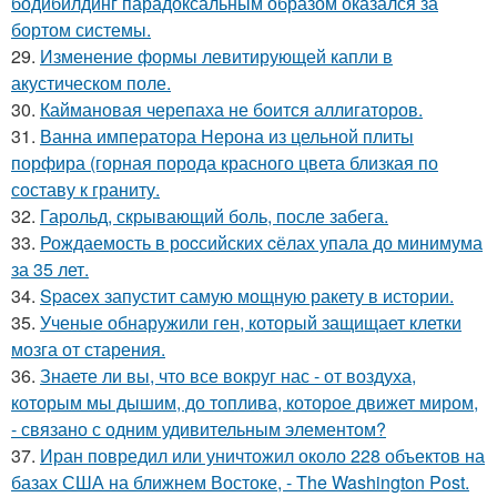
бодибилдинг парадоксальным образом оказался за
бортом системы.
29.
Изменение формы левитирующей капли в
акустическом поле.
30.
Каймановая черепаха не боится аллигаторов.
31.
Ванна императора Нерона из цельной плиты
порфира (горная порода красного цвета близкая по
составу к граниту.
32.
Гарольд, скрывающий боль, после забега.
33.
Рождаемость в роcсийских cёлах упала до минимума
за 35 лет.
34.
Spacex запустит самую мощную ракету в истории.
35.
Ученые обнаружили ген, который защищает клетки
мозга от старения.
36.
Знаете ли вы, что все вокруг нас - от воздуха,
которым мы дышим, до топлива, которое движет миром,
- связано с одним удивительным элементом?
37.
Иран повредил или уничтожил около 228 объектов на
базах США на ближнем Востоке, - The Washington Post.