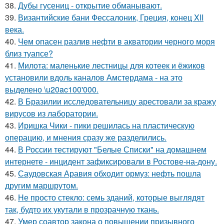
38.
Дубы гусениц - открытие обманывают.
39.
Византийские бани Фессалоник, Греция, конец XII
века.
40.
Чем опасен разлив нефти в акватории черного моря
близ туапсе?
41.
Милота: маленькие лестницы для котеек и ёжиков
установили вдоль каналов Амстердама - на это
выделено \u20ac100'000.
42.
В Бразилии исследовательницу арестовали за кражу
вирусов из лаборатории.
43.
Иришка Чики - пики решилась на пластическую
операцию, и мнения сразу же разделились.
44.
В России тестируют "Белые Списки" на домашнем
интернете - инцидент зафиксировали в Ростове-на-дону.
45.
Саудовская Аравия обходит ормуз: нефть пошла
другим маршрутом.
46.
Не просто стекло: семь зданий, которые выглядят
так, будто их укутали в прозрачную ткань.
47.
Умер соавтор закона о повышении призывного