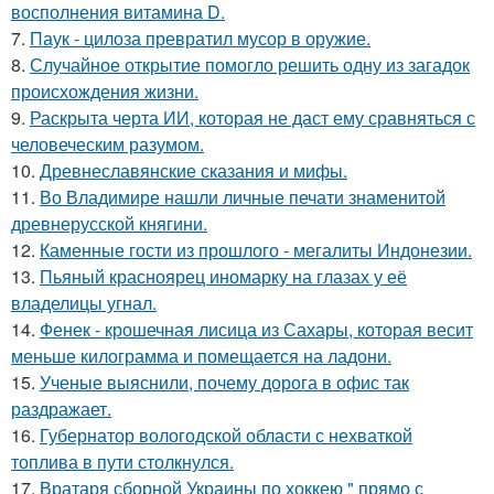
восполнения витамина D.
7.
Паук - цилоза превратил мусор в оружие.
8.
Случайное открытие помогло решить одну из загадок
происхождения жизни.
9.
Раскрыта черта ИИ, которая не даст ему сравняться с
человеческим разумом.
10.
Древнеславянские сказания и мифы.
11.
Во Владимире нашли личные печати знаменитой
древнерусской княгини.
12.
Каменные гости из прошлого - мегалиты Индонезии.
13.
Пьяный красноярец иномарку на глазах у её
владелицы угнал.
14.
Фенек - крошечная лисица из Сахары, которая весит
меньше килограмма и помещается на ладони.
15.
Ученые выяснили, почему дорога в офис так
раздражает.
16.
Губернатор вологодской области с нехваткой
топлива в пути столкнулся.
17.
Вратаря сборной Украины по хоккею " прямо с