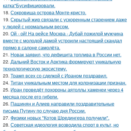
катка"Бусифицировали.
18.
Сокровища острова Монте-кристо.
19.
Скрытый жир связали с ускоренным старением даже
у людей с нормальным весом.
20.
Ой - ой! На рейсе Москва - Дубай пожилой мужчина
вместе с молодой дамой устроили настоящий скандал
прямо в салоне самолёта.
21.
Новак заявил, что дефицита топлива в России нет.
22.
Дальний Восток и Арктика формируют уникальную
технологическую экосистему.
23.
Трамп всех со сделкой с Ираном поздравил.
24.
Титан уникальным местом для колонизации признан.
25.
Иран проведёт похороны аятоллы хаменеи через 4
месяца после его гибели.
26.
Пашинян и Алиев направили поздравительные
письма Путину по случаю дня России.
27.
Физики новых "Котов Шредингера получили".
28.
Советская идеология возводила спорт в культ, но