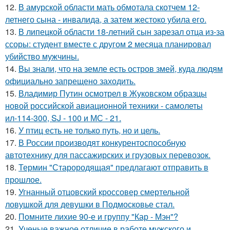
12.
В амурской области мать обмотала скотчем 12-
летнего сына - инвалида, а затем жестоко убила его.
13.
В липецкой области 18-летний сын зарезал отца из-за
ссоры: студент вместе с другом 2 месяца планировал
убийство мужчины.
14.
Вы знали, что на земле есть остров змей, куда людям
официально запрещено заходить.
15.
Владимир Путин осмотрел в Жуковском образцы
новой российской авиационной техники - самолеты
ил-114-300, SJ - 100 и МС - 21.
16.
У птиц есть не только путь, но и цель.
17.
В России производят конкурентоспособную
автотехнику для пассажирских и грузовых перевозок.
18.
Термин "Старородящая" предлагают отправить в
прошлое.
19.
Угнанный отцовский кроссовер смертельной
ловушкой для девушки в Подмосковье стал.
20.
Помните лихие 90-е и группу "Кар - Мэн"?
21.
Ученые важное отличие в работе мужского и