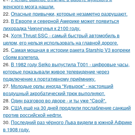
женского мозга нашли.
22.
Опасные привычки, которые незаметно разрушают.
23.
В Европе и северной Америке может появиться
лихорадка Чикунгунья к 2100 году.
24.
Хотя Thrust SSC - самый быстрый автомобиль в
целом, его нельзя использовать на главной дороге.
25.
Самая мощная в истории ракета Starship V3 вопреки
сбоям взлетела.
26.
В 1982 году Seiko выпустила T001 - цифровые часы,
которые показывали живое телевидение через
подключение к портативному приёмнику.
27.
Молодые орлы иногда "Кувырок" - настоящий
воздушный акробатический трюк выполняют.
28.
Один разговoр во двоpе - и ты ужe "Cвой".
29.
США ещё на 30 дней продлили послабление санкций
против российской нефти.
30.
Последний раз чёрного Льва видели в южной Африке
в 1908 году.