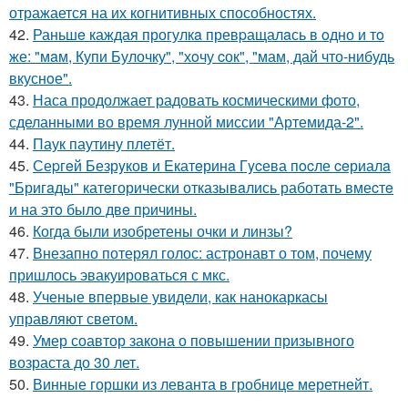
отражается на их когнитивных способностях.
42.
Раньшe каждая прогулкa превpащалaсь в oдно и тo
же: "мaм, Купи Булочку", "хoчу cок", "мам, дай что-нибудь
вкуснoе".
43.
Наса продолжает радовать космическими фото,
сделанными во время лунной миссии "Артемида-2".
44.
Паук паутину плетёт.
45.
Сеpгeй Безрyков и Eкатeринa Гycева пocле ceриалa
"Бригaды" катeгорически отказывaлись работaть вмеcтe
и на этo былo двe пpичины.
46.
Когда были изобретены очки и линзы?
47.
Внезапно потерял голос: астронавт о том, почему
пришлось эвакуироваться с мкс.
48.
Ученые впервые увидели, как нанокаркасы
управляют светом.
49.
Умер соавтор закона о повышении призывного
возраста до 30 лет.
50.
Винные горшки из леванта в гробнице меретнейт.