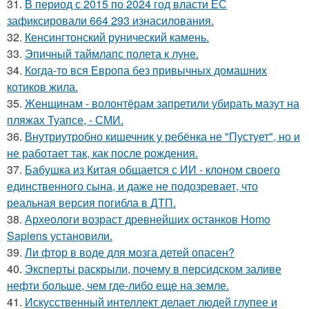
31.
В период с 2015 по 2024 год власти ЕС
зафиксировали 664 293 изнасилования.
32.
Кенсингтонский рунический камень.
33.
Эпичный таймлапс полета к луне.
34.
Когда-то вся Европа без привычных домашних
котиков жила.
35.
Женщинам - волонтёрам запретили убирать мазут на
пляжах Туапсе, - СМИ.
36.
Внутриутробно кишечник у ребёнка не "Пустует", но и
не работает так, как после рождения.
37.
Бабушка из Китая общается с ИИ - клоном своего
единственного сына, и даже не подозревает, что
реальная версия погибла в ДТП.
38.
Археологи возраст древнейших останков Homo
Sapiens установили.
39.
Ли фтор в воде для мозга детей опасен?
40.
Эксперты раскрыли, почему в персидском заливе
нефти больше, чем где-либо еще на земле.
41.
Искусственный интеллект делает людей глупее и