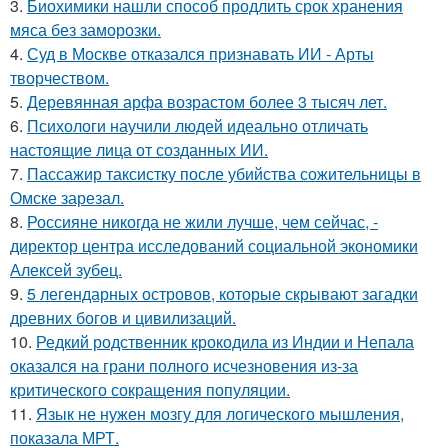
3.
Биохимики нашли способ продлить срок хранения
мяса без заморозки.
4.
Суд в Москве отказался признавать ИИ - Арты
творчеством.
5.
Деревянная арфа возрастом более 3 тысяч лет.
6.
Психологи научили людей идеально отличать
настоящие лица от созданных ИИ.
7.
Пассажир таксистку после убийства сожительницы в
Омске зарезал.
8.
Россияне никогда не жили лучше, чем сейчас, -
директор центра исследований социальной экономики
Алексей зубец.
9.
5 легендарных островов, которые скрывают загадки
древних богов и цивилизаций.
10.
Редкий родственник крокодила из Индии и Непала
оказался на грани полного исчезновения из-за
критического сокращения популяции.
11.
Язык не нужен мозгу для логического мышления,
показала МРТ.