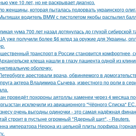
нью уже 10 лет, но не раскрывает диагноз.
ло женщины, которая пыталась подорвать украинского олиг
Мытищах водитель BMW с пистолетом якобы распылил балло
ликая чума 700 лет назад дотянулась до глухой сибирской та
А уже получили более $6 млрд за оружие для Украины, оп
ер.
щественный транспорт в России становится комфортнее, с
Архангельске клеща нашли в глазу пациента одной из клини
нктивальную оболочку.
Петербурге арестовали врача, обвиняемого в домогательст
пруга актера Владимира Сычева, известного по роли в сери
ала.
ан проведёт похороны аятоллы хаменеи через 4 месяца пос
ргызстан исключили из авиационного "Чёрного Списка" ЕС.
знесу очень выгодны одиночки - это самая надёжная финан
тай строит в пустыне огромный "Ядерный щит", - Reuters.
нна императора Нерона из цельной плиты порфира (горная 
у.