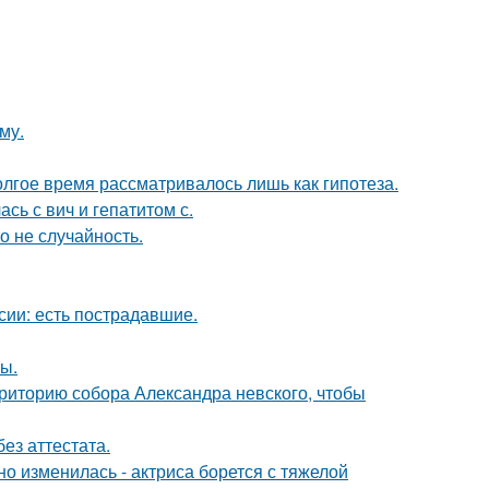
му.
олгое время рассматривалось лишь как гипотеза.
сь с вич и гепатитом с.
о не случайность.
сии: есть пострадавшие.
ы.
риторию собора Александра невского, чтобы
ез аттестата.
о изменилась - актриса борется с тяжелой