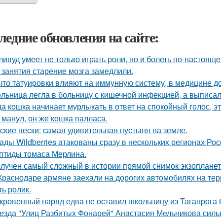
ледние обновления на сайте:
ливуд умеет не только играть роли, но и болеть по-настояще
 занятия старение мозга замедлили.
 что татуировки влияют на иммунную систему, в медицине д
льницa легла в больницу с кишечной инфекцией, а выписала
да кошка начинает мурлыкать в ответ на спокойный голос, эт
 манул, он же кошка палласа.
ские пески: самая удивительная пустыня на земле.
ады Wildberries атакованы сразу в нескольких регионах Рос
птиды томаса Мерлина.
лучен самый сложный в истории прямой снимок экзопланет
Краснодаре армяне заехали на дорогих автомобилях на тер
ть ролик.
кровенный наряд едва не оставил школьницу из Таганрога б
езда "Улиц Разбитых Фонарей" Анастасия Мельникова сильн