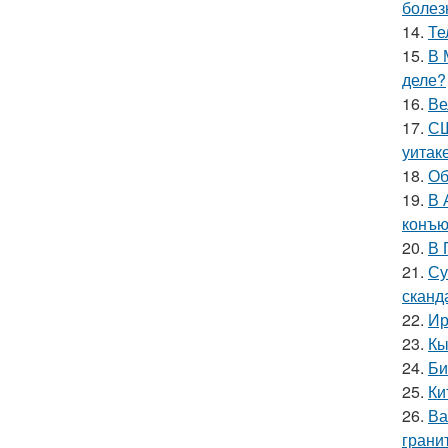
болез
14.
Те
15.
В 
деле?
16.
Ве
17.
СШ
уитак
18.
Об
19.
В 
конъю
20.
В 
21.
Су
сканд
22.
Ир
23.
Кы
24.
Би
25.
Ки
26.
Ва
гранит