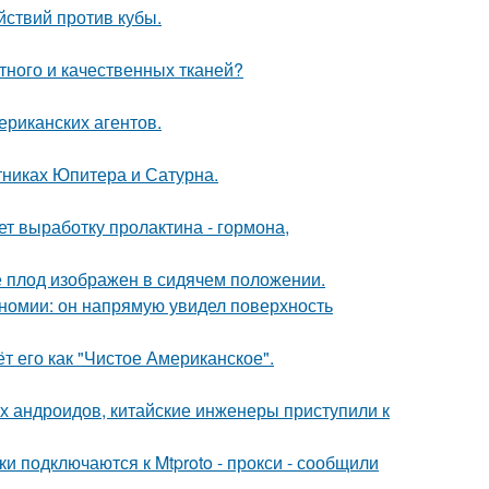
ствий против кубы.
тного и качественных тканей?
ериканских агентов.
тниках Юпитера и Сатурна.
ет выработку пролактина - гормона,
е плод изображен в сидячем положении.
номии: он напрямую увидел поверхность
 его как "Чистое Американское".
х андроидов, китайские инженеры приступили к
и подключаются к Mtproto - прокси - сообщили