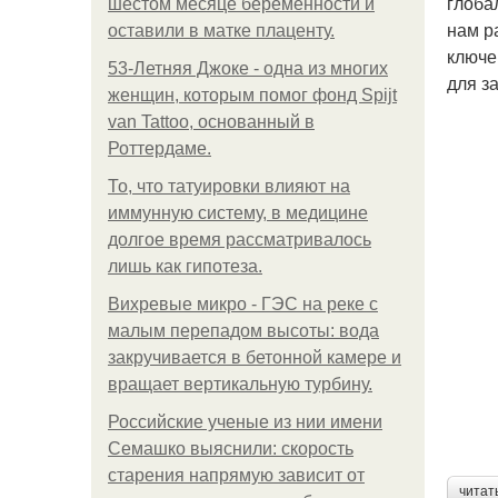
глоба
шестом месяце беременности и
нам р
оставили в матке плаценту.
ключе
53-Летняя Джоке - одна из многих
для з
женщин, которым помог фонд Spijt
van Tattoo, основанный в
Роттердаме.
То, что татуировки влияют на
иммунную систему, в медицине
долгое время рассматривалось
лишь как гипотеза.
Вихревые микро - ГЭС на реке с
малым перепадом высоты: вода
закручивается в бетонной камере и
вращает вертикальную турбину.
Российские ученые из нии имени
Семашко выяснили: скорость
старения напрямую зависит от
читат