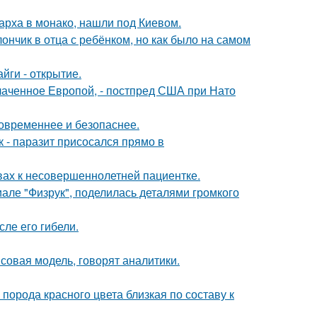
арха в монако, нашли под Киевом.
нчик в отца с ребёнком, но как было на самом
йги - открытие.
лаченное Европой, - постпред США при Нато
овременнее и безопаснее.
к - паразит присосался прямо в
вах к несовершеннолетней пациентке.
але "Физрук", поделилась деталями громкого
ле его гибели.
совая модель, говорят аналитики.
порода красного цвета близкая по составу к