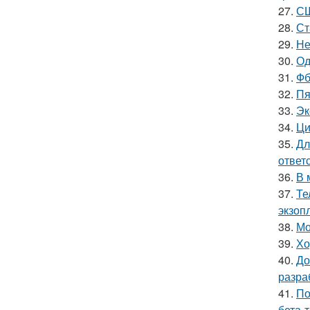
27.
СШ
28.
Ст
29.
Не
30.
Од
31.
Фб
32.
Пя
33.
Эк
34.
Ци
35.
Дл
ответ
36.
В 
37.
Те
экзоп
38.
Мо
39.
Хо
40.
До
разра
41.
По
бета-