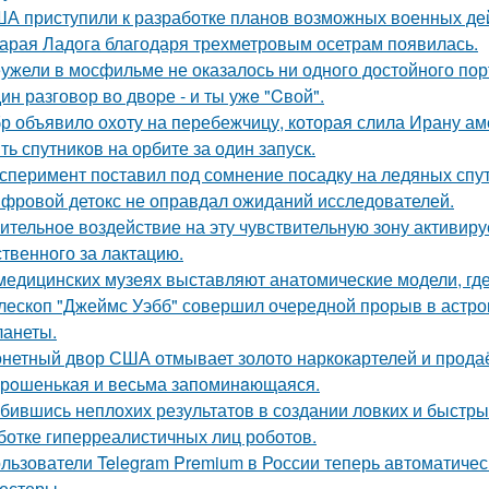
А приступили к разработке планов возможных военных дей
арая Ладога благодаря трехметровым осетрам появилась.
ужели в мосфильме не оказалось ни одного достойного пор
ин разговoр во двоpе - и ты ужe "Cвой".
р объявило охоту на перебежчицу, которая слила Ирану ам
ть спутников на орбите за один запуск.
сперимент поставил под сомнение посадку на ледяных спу
фровой детокс не оправдал ожиданий исследователей.
ительное воздействие на эту чувствительную зону активиру
ственного за лактацию.
медицинских музеях выставляют анатомические модели, гд
лескоп "Джеймс Уэбб" совершил очередной прорыв в астро
ланеты.
нетный двор США отмывает золото наркокартелей и продаёт
рoшенькая и весьма запоминaющаяся.
бившись неплохих результатов в создании ловких и быстры
ботке гиперреалистичных лиц роботов.
льзователи Telegram Premium в России теперь автоматическ
тестеры.