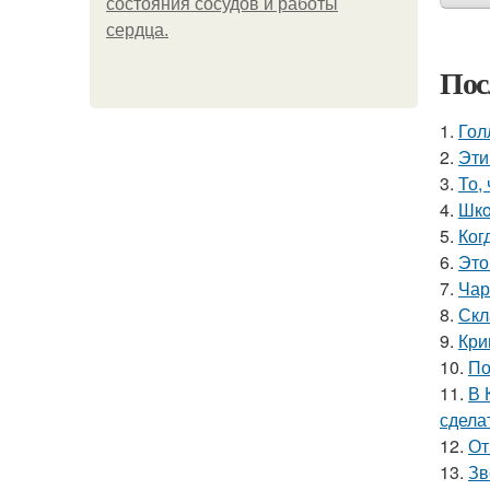
состояния сосудов и работы
сердца.
Пос
1.
Гол
2.
Эти
3.
То,
4.
Шкo
5.
Ког
6.
Это
7.
Чар
8.
Скл
9.
Кри
10.
По
11.
В 
сдела
12.
От
13.
Зв