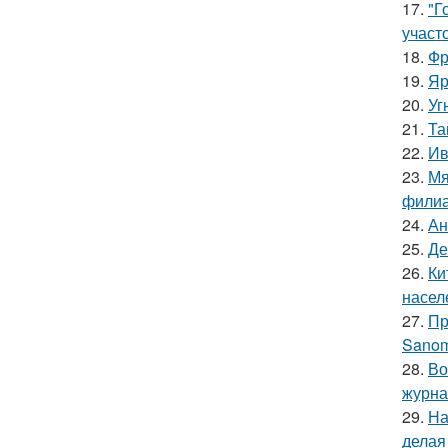
17.
"Г
участо
18.
Фр
19.
Яр
20.
Уг
21.
Та
22.
Ив
23.
Мя
филиа
24.
Ан
25.
Де
26.
Ки
насел
27.
Пр
Sanom
28.
Во
журна
29.
На
делая