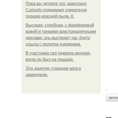
Пока вы читаете это, марсоход
Curiosity поднимает очередную
порцию красной пыли. 6.
Высокая, стройная, с фарфоровой
кожей и тонкими аристократичными
чертами, эль выглядит так, будто
сошла с полотна художника.
В участника сво ударила молния,
когда он был на лошади.
Эти занятия старение мозга
замедлили.
.
читат