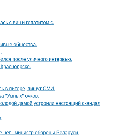
сь с вич и гепатитом с.
ливые общества.
.
ился после уличного интервью.
 Красноярске.
сь в питере, пишут СМИ.
за "Умных" очков.
 молодой дамой устроили настоящий скандал
.
е нет - министр обороны Беларуси.