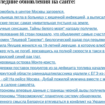
ледние обновления на сайте:
омобиль в центре Москвы загорелся.
льницa легла в больницу с кишечной инфекцией, а выписала
ские пески: самая удивительная пустыня на земле.
учные сенсации. Тайны белого моря" награду получили.
ледование 66 стран показало, что объединяет самые счаст
омен "Лицевой Тарелки": биологический радар под перьями
ила Якушев женился на 19-летней девушке, в которую влюб
кер чуть не погиб, врезавшись на полной скорости в такси в
ридский синий рак (лат.
кровища острова Монте-кристо.
держки поставок продуктов из-за дефицита топлива начали
иркутской области одиннадцатиклассника удалили с ЕГЭ из-
 - ой! На рейсе Москва - Дубай пожилой мужчина вместе с
 в салоне самолёта.
трономы впервые данные с границы черной дыры получили
трономы "Невозможную" планетную систему обнаружили.
енного смысла Беларуси втягиваться в конфликт на Украин