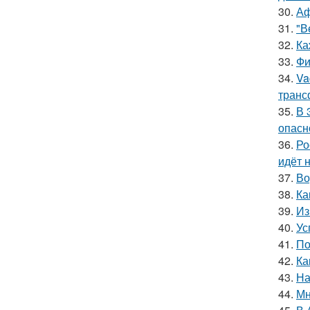
30.
Аф
31.
"В
32.
Ка
33.
Фи
34.
Va
транс
35.
В 
опасн
36.
Ро
идёт 
37.
Во
38.
Ка
39.
Из
40.
Ус
41.
По
42.
Ка
43.
На
44.
Мн