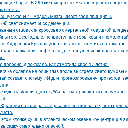
орящие Горы". В 350 километрах от Благовещенска вверх по
к берега.
анцузская ИИ - модель Mistral имеет свои принципы.
кий свет снижает риск деменции.
нанный отцовский кроссовер смертельной ловушкой для де
йны гор. Безлюдные, неприступные горы хранят немало тай
ан Андреевич Крылов умел элегантно ответить на хамство.
тная жвачка или конфета создаёт ощущение холода так уве
л.
я пересильд показала, как отметила своё 17-летие.
вочка ослепла на один глаз после выстрела светошумовым
тай создает систему ИИ для прогнозирования протестов, з
ения.
езидента Финляндии стубба рассматривают как возможного у
at.
 Франции начали расследование против наследного принца
листа.
 этом клочке суши в атлантическом океане концентрация яд
 высадку смертельно опасной.