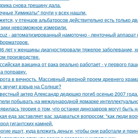
рика снова трещину дала.
ечные Химикаты" почти у всех нашли.
жется, у птенцов альбатросов действительно есть только д
зики невозможное измерили.
cuz - автоматизированный намоточно - ленточный аппарат 
форматоров.
36 лет у женщины диагностировали тяжелое заболевание, хо
ом производстве.
ссийская вакцина от рака реально работает - у первого па
на поправку.
рота в вечность. Массивный дверной проем древнего храма А
к звучит взрыв на Солнце?
вестный актер Александр дедюшко погиб осенью 2007 года
пели побывать на международной ярмарке интеллектуальной
явилась теория о том, что останки динозавров могут быть н
кая еда заставляет вас задаваться вопросом: "как люди во
род гигантских камней.
огие ищут, куда вложить деньги, чтобы они работали и при