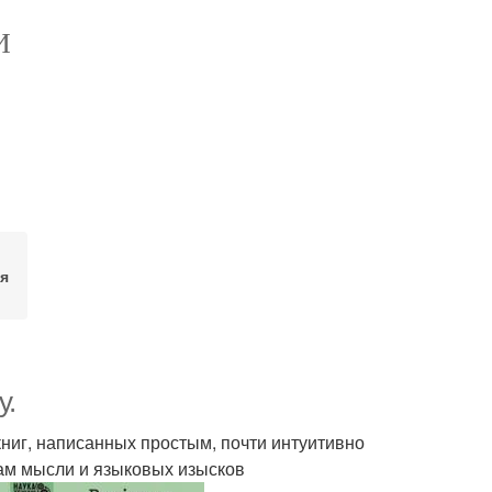
И
ия
у.
книг, написанных простым, почти интуитивно
ам мысли и языковых изысков