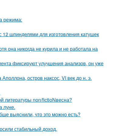
ва режима:
с 12 шпинделями для изготовления катушек
тя она никогда не курила и не работала на
циента фиксируют улучшения анализов, он уже
поллона, остров наксос, VI век до н. э.
.
 литературы non/fictioNвесна?
а луне.
обще выяснили, что это можно есть?
носили стабильный доход.