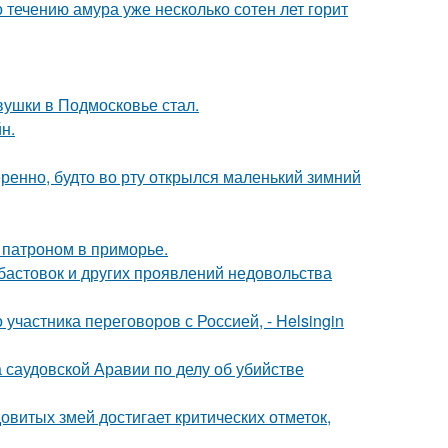
 течению амура уже несколько сотен лет горит
вушки в Подмосковье стал.
н.
ренно, будто во рту открылся маленький зимний
 патроном в приморье.
абастовок и других проявлений недовольства
частника переговоров с Россией, - Helsingin
 саудовской Аравии по делу об убийстве
овитых змей достигает критических отметок,