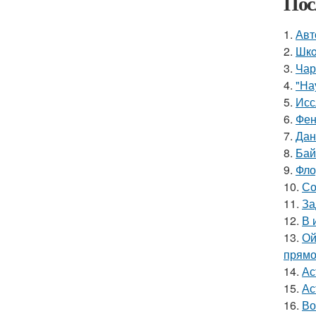
Пос
1.
Авт
2.
Шкo
3.
Чар
4.
"На
5.
Исс
6.
Фен
7.
Дан
8.
Бай
9.
Фло
10.
Со
11.
За
12.
В 
13.
Ой
прямо
14.
Ас
15.
Ас
16.
Во