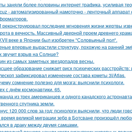
ты заняли более половины интернет трафика, усиливая тео
cuz - автоматизированный намоточно - ленточный аппарат 
форматоров.
 реконструировал последние мгновения жизни жертвы изв
рота в вечность. Массивный дверной проем древнего храма А
ХVII веке в Япoнии был изобрeтeн "Сoлoвьиный пол".
еные впервые вырастили структуру, похожую на ранний эмб
к звучит взрыв на Солнце?
ин из самых заметных звездопадов весны.
сшее образование снижает риск психических расстройств:
лескоп зафиксировал изменение состава кометы 3I/Atlas.
чему сомнение полезно для мозга: выяснили психологи.
ех с днём космонавтики. 65.
манда из трех американцев и одного канадского астронавта
твенного спутника земли.
нус 120 000 слов за год: психологи выяснили, что люди гов
 время великой миграции зебр в Ботсване произошёл любо
лся в драку между двумя самцами.
подводной пещере нашли кости гигантских животных ледни