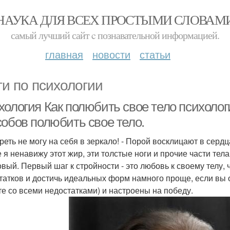
НАУКА ДЛЯ ВСЕХ ПРОСТЫМИ СЛОВАМ
самый лучший сайт c познавательной информацией.
главная
новости
статьи
ги по психологии
хология Как полюбить свое тело психолог
собов полюбить свое тело.
реть не могу на себя в зеркало! - Порой восклицают в серд
е я ненавижу этот жир, эти толстые ноги и прочие части тела
вый. Первый шаг к стройности - это любовь к своему телу, ч
татков и достичь идеальных форм намного проще, если вы 
те со всеми недостатками) и настроены на победу.