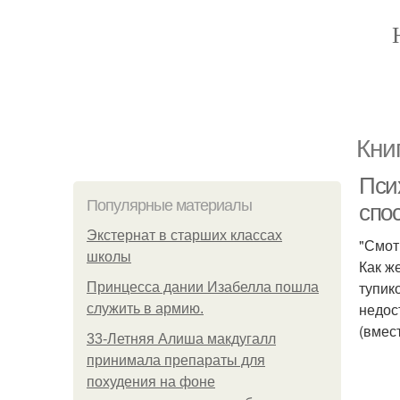
Кни
Пси
Популярные материалы
спо
Экстернат в старших классах
"Смот
школы
Как ж
тупико
Принцесса дании Изабелла пошла
недос
служить в армию.
(вмес
33-Летняя Алиша макдугалл
принимала препараты для
похудения на фоне