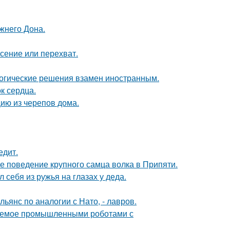
жнего Дона.
асение или перехват.
логические решения взамен иностранным.
к сердца.
цию из черепов дома.
едит.
е поведение крупного самца волка в Припяти.
 себя из ружья на глазах у деда.
янс по аналогии с Нато, - лавров.
яемое промышленными роботами с