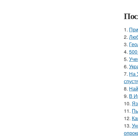
Пос
1.
При
2.
Люб
3.
Гео
4.
500
5.
Уче
6.
Укp
7.
На 
спуст
8.
Най
9.
В И
10.
Яз
11.
Пь
12.
Ка
13.
Ун
опрок