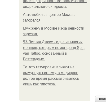
полиэндокринного метаболического
овариального синдрома.
Автомобиль в центре Москвы
загорелся.
Mуж жену в Москве из-за ревности
зарезал.
53-Летняя Джоке - одна из многих
женщин, которым помог фонд Spijt
van Tattoo, основанный в
Роттердаме.
То, что татуировки влияют на
иммунную систему, в медицине
долгое время рассматривалось
лишь как гипотеза.
читат