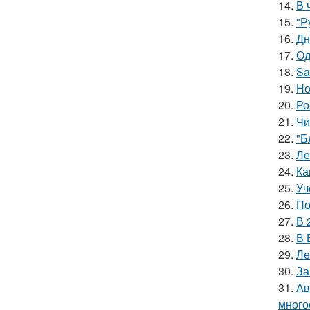
14.
В 
15.
"Р
16.
Дн
17.
Од
18.
Sa
19.
Но
20.
Ро
21.
Чи
22.
"Б
23.
Ле
24.
Ка
25.
Уч
26.
По
27.
В 
28.
В 
29.
Ле
30.
За
31.
Ав
много