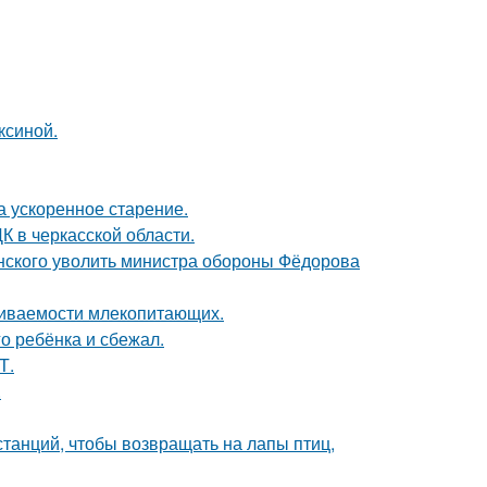
ксиной.
а ускоренное старение.
К в черкасской области.
нского уволить министра обороны Фёдорова
живаемости млекопитающих.
о ребёнка и сбежал.
Т.
.
анций, чтобы возвращать на лапы птиц,