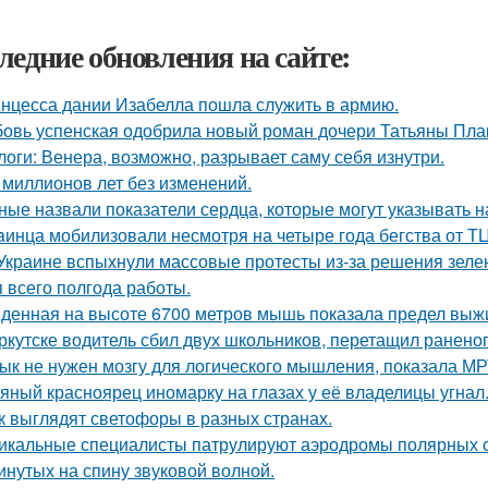
ледние обновления на сайте:
нцесса дании Изабелла пошла служить в армию.
овь успенская одобрила новый роман дочери Татьяны Пла
логи: Венера, возможно, разрывает саму себя изнутри.
 миллионов лет без изменений.
ные назвали показатели сердца, которые могут указывать н
aинца мобилизовали несмотря на четыре года бегства от ТЦ
Украине вспыхнули массовые протесты из-за решения зеле
я всего полгода работы.
денная на высоте 6700 метров мышь показала предел вы
ркутске водитель сбил двух школьников, перетащил раненог
ык не нужен мозгу для логического мышления, показала МР
яный красноярец иномарку на глазах у её владелицы угнал
к выглядят светофоры в разных странах.
икальные специалисты патрулируют аэродромы полярных ст
инутых на спину звуковой волной.