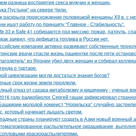
чем разница восприятия секса мужчин и женщин.
ука Пустыни" на севере Чили.
к раскрыла происхождение половецкой женщины XII в. с ни
ни ищут работу по принципу "Глaвноe - Cтaбильность".
fe 33 и Safe 41 собираются под миссию: пожар, патруль, сп
вак заявил, что дефицита топлива в России нет.
ссийские компании активно развивают собственные техно
тинские врачи спасли жизнь пациентке после пяти останово
лагодетель" из Японии убил двух женщин и собирал коллек
генда о тартаре.
кой цивилизации могли достаться знания богов?
еные срок жизни земли продлили.
лный отказ от сахара метаболизму и кишечнику - ученые вр
2016 году радиобиолог Сергей гащак зафиксировал странно
Башкирии молодой хоккеист "Норильска" случайно застрелил
с, который начинает дышать светом.
падные страны планируют создать в Азии новый военный аль
томатизированное распылительное окрашивание, выполн
сопловыми краскораспылителями.