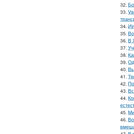
32.
Бо
33.
Va
транс
34.
ИИ
35.
Во
36.
В 
37.
Уч
38.
Ка
39.
Од
40.
Вы
41.
Те
42.
По
43.
Вс
44.
Ко
естес
45.
Ми
46.
Во
вмеша
47.
В 