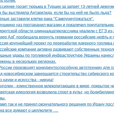
ть ролик.
ссиянке грозит тюрьма в Турции за запрет 13-летней девочк
к бы выглядела Антарктида, если бы на ней не было льда?
еные заставили клетки рака "Самоуничтожаться".
пушкино уаз протаранил магазин и покалечил покупательниц
иркутской области одиннадцатиклассника удалили с ЕГЭ из-
дер АдГ пообещала вернуть германии российские нефть и г
ссия крупнейший проект по переработке ядерного топлива 
ссийские компании активно развивают собственные техно
щные удары по топливной инфраструктуре Украины нанесла
ожены в нескольких регионах.
России производят конкурентоспособную автотехнику для п
д новосибирском завершается строительство сибирского ко
з науки и искусства - никуда!
нголин - единственное млекопитающее в мире, покрытое ч
ветская идеология возводила спорт в культ, но бодибилди
мы.
амп так и не принял окончательного решения по Ирану посл
ка все думают о целлюлите ….