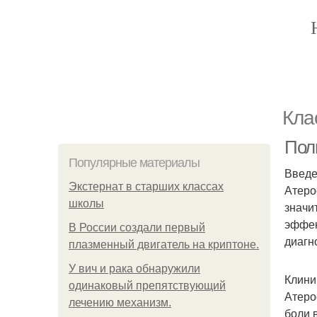
Кла
Пол
Популярные материалы
Введ
Экстернат в старших классах
Атеро
школы
значи
эффек
В России создали первый
диагн
плазменный двигатель на криптоне.
У вич и рака обнаружили
Клини
одинаковый препятствующий
Атеро
лечению механизм.
боли 