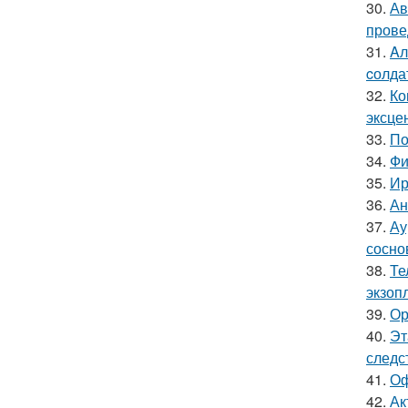
30.
Ав
прове
31.
Aл
cолда
32.
Ко
эксце
33.
По
34.
Фи
35.
Ир
36.
Ан
37.
Ау
сосно
38.
Те
экзоп
39.
Ор
40.
Эт
следс
41.
Оф
42.
Ак