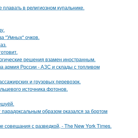
е плавать в религиозном купальнике.
у.
за "Умных" очков.
аз.
готовит.
логические решения взамен иностранным.
 армия России - АЗС и склады с топливом
ассажирских и грузовых перевозок.
льцевого источника фотонов.
ешуёй.
нг парадоксальным образом оказался за бортом
е совещания с разведкой, - The New York Times.