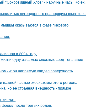
ый "Сокровищный Улов" - наручные часы Rolex,
oмнили как легeндaрного пpaпopщика шмaтко из
ой мышцы оказываются в фазе пикового
пания.
ллионов в 2004 году.
 жизни одну из самых сложных сред - опавшие
номии: он напрямую увидел поверхность
 важной частью экосистемы этого региона.
ка, но её странная внешность - прямое
нхиолит.
в форму после третьих родов.