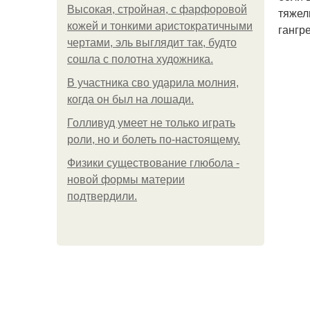
Высокая, стройная, с фарфоровой
тяжел
кожей и тонкими аристократичными
гангр
чертами, эль выглядит так, будто
сошла с полотна художника.
В участника сво ударила молния,
когда он был на лошади.
Голливуд умеет не только играть
роли, но и болеть по-настоящему.
Физики существование глюбола -
новой формы материи
подтвердили.