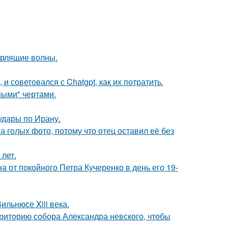
урлящие волны.
 и советовался с Chatgpt, как их потратить.
ными" чертами.
удары по Ирану.
а голых фото, потому что отец оставил её без
 лет.
а от покойного Петра Кучеренко в день его 19-
ильнюсе Xiii века.
риторию собора Александра невского, чтобы