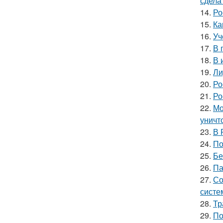
сдела
14.
Ро
15.
Ка
16.
Уч
17.
В 
18.
В 
19.
Ли
20.
Ро
21.
Ро
22.
Мо
уничт
23.
В 
24.
По
25.
Бе
26.
Па
27.
Со
систе
28.
Тр
29.
По