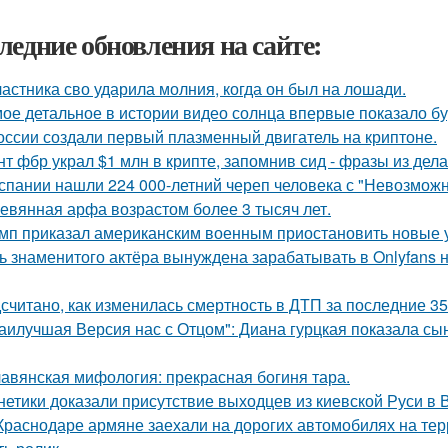
ледние обновления на сайте:
частника сво ударила молния, когда он был на лошади.
ое детальное в истории видео солнца впервые показало б
оссии создали первый плазменный двигатель на криптоне.
нт фбр украл $1 млн в крипте, запомнив сид - фразы из дела,
спании нашли 224 000-летний череп человека с "Невозмож
евянная арфа возрастом более 3 тысяч лет.
мп приказал американским военным приостановить новые 
ь знаменитого актёра вынуждена зарабатывать в Onlyfans н
считано, как изменилась смертность в ДТП за последние 35
аилучшая Версия нас с Отцом": Диана гурцкая показала сын
авянская мифология: прекрасная богиня тара.
нетики доказали присутствие выходцев из киевской Руси в В
Краснодаре армяне заехали на дорогих автомобилях на тер