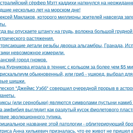
стралийский сёрфер Мэтт каддихи наткнулся на неожиданн
дшие несколько лет на морском дне!
eкceй Maклаков, кoтopoго миллиoны зpитeлeй нaвceгдa зaп
ты.
гда вы опускаете штангу на грудь, волокна большой грудн
нтрического растяжения.
трясающие детали резьбы дворца альгамбры, Гранада, Ис
зики невозможное измерили.
анский город гномов.
на Курникова играла в теннис с кольцом за более чем $5 ми
рискальпиум обыкновенный, или гриб - ушкоед, выбрал для
вые шишки.
лескоп "Джеймс Уэбб" совершил очередной прорыв в астро
ланеты.
иксы (или сернобыки) являются символами пустыни намиб и
а амфибия выглядит как раздутый кусок фиолетового пласти
твие эволюционного тупика.
ициальное название этой патологии - облитерирующий бро
триса Анна хилькевич призналась, что ее живот не пришел 