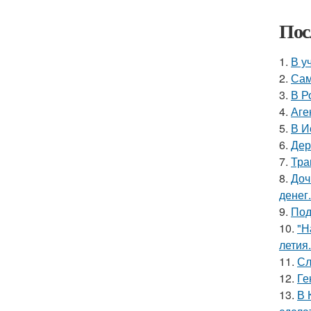
Пос
1.
В у
2.
Сам
3.
В Р
4.
Аге
5.
В И
6.
Дер
7.
Тра
8.
Доч
денег.
9.
Под
10.
"Н
летия.
11.
Сл
12.
Ге
13.
В 