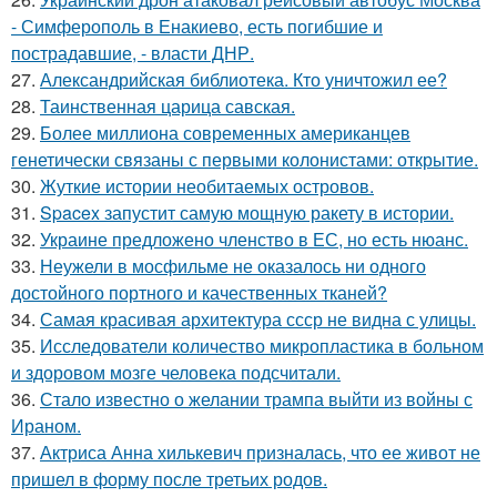
- Симферополь в Енакиево, есть погибшие и
пострадавшие, - власти ДНР.
27.
Александрийская библиотека. Кто уничтожил ее?
28.
Таинственная царица савская.
29.
Более миллиона современных американцев
генетически связаны с первыми колонистами: открытие.
30.
Жуткие истории необитаемых островов.
31.
Spacex запустит самую мощную ракету в истории.
32.
Украине предложено членство в ЕС, но есть нюанс.
33.
Неужели в мосфильме не оказалось ни одного
достойного портного и качественных тканей?
34.
Самая красивая архитектура ссср не видна с улицы.
35.
Исследователи количество микропластика в больном
и здоровом мозге человека подсчитали.
36.
Стало известно о желании трампа выйти из войны с
Ираном.
37.
Актриса Анна хилькевич призналась, что ее живот не
пришел в форму после третьих родов.