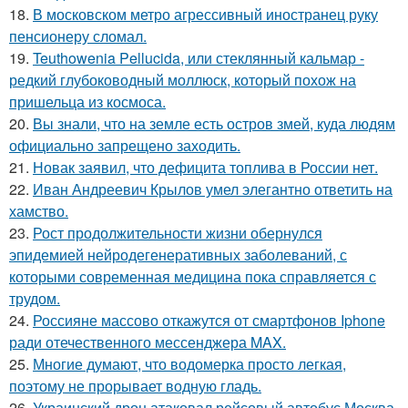
18.
В московском метро агрессивный иностранец руку
пенсионеру сломал.
19.
Teuthowenia Pellucida, или стеклянный кальмар -
редкий глубоководный моллюск, который похож на
пришельца из космоса.
20.
Вы знали, что на земле есть остров змей, куда людям
официально запрещено заходить.
21.
Новак заявил, что дефицита топлива в России нет.
22.
Иван Андреевич Крылов умел элегантно ответить на
хамство.
23.
Рост продолжительности жизни обернулся
эпидемией нейродегенеративных заболеваний, с
которыми современная медицина пока справляется с
трудом.
24.
Россияне массово откажутся от смартфонов Iphone
ради отечественного мессенджера MAX.
25.
Многие думают, что водомерка просто легкая,
поэтому не прорывает водную гладь.
26.
Украинский дрон атаковал рейсовый автобус Москва