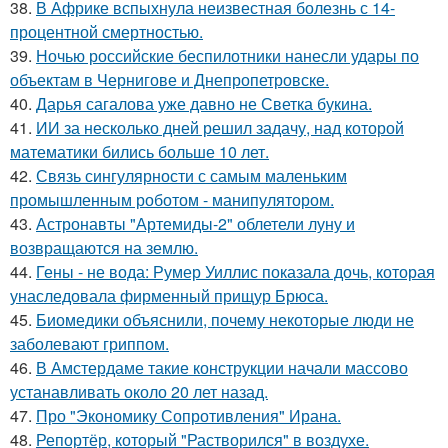
38.
В Африке вспыхнула неизвестная болезнь с 14-
процентной смертностью.
39.
Ночью российские беспилотники нанесли удары по
объектам в Чернигове и Днепропетровске.
40.
Дарья сагалова уже давно не Светка букина.
41.
ИИ за несколько дней решил задачу, над которой
математики бились больше 10 лет.
42.
Связь сингулярности с самым маленьким
промышленным роботом - манипулятором.
43.
Астронавты "Артемиды-2" облетели луну и
возвращаются на землю.
44.
Гены - не вода: Румер Уиллис показала дочь, которая
унаследовала фирменный прищур Брюса.
45.
Биомедики объяснили, почему некоторые люди не
заболевают гриппом.
46.
В Амстердаме такие конструкции начали массово
устанавливать около 20 лет назад.
47.
Про "Экономику Сопротивления" Ирана.
48.
Репортёр, который "Растворился" в воздухе.