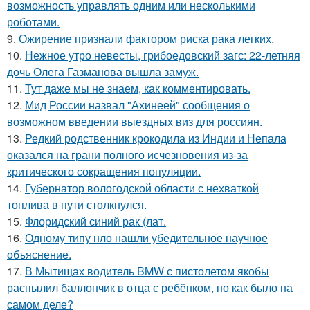
возможность управлять одним или несколькими
роботами.
9.
Ожирение признали фактором риска рака легких.
10.
Нежное утро невесты, грибоедовский загс: 22-летняя
дочь Олега Газманова вышла замуж.
11.
Тут даже мы не знаем, как комментировать.
12.
Мид России назвал "Ахинеей" сообщения о
возможном введении выездных виз для россиян.
13.
Редкий родственник крокодила из Индии и Непала
оказался на грани полного исчезновения из-за
критического сокращения популяции.
14.
Губернатор вологодской области с нехваткой
топлива в пути столкнулся.
15.
Флоридский синий рак (лат.
16.
Одному типу нло нашли убедительное научное
объяснение.
17.
В Мытищах водитель BMW с пистолетом якобы
распылил баллончик в отца с ребёнком, но как было на
самом деле?