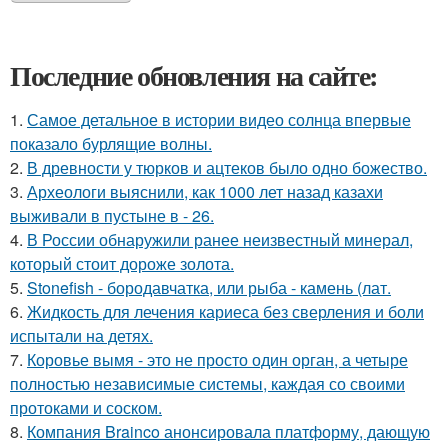
Последние обновления на сайте:
1.
Самое детальное в истории видео солнца впервые
показало бурлящие волны.
2.
В древности у тюрков и ацтеков было одно божество.
3.
Археологи выяснили, как 1000 лет назад казахи
выживали в пустыне в - 26.
4.
В России обнаружили ранее неизвестный минерал,
который стоит дороже золота.
5.
Stonefish - бородавчатка, или рыба - камень (лат.
6.
Жидкость для лечения кариеса без сверления и боли
испытали на детях.
7.
Коровье вымя - это не просто один орган, а четыре
полностью независимые системы, каждая со своими
протоками и соском.
8.
Компания Brainco анонсировала платформу, дающую