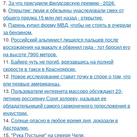
7.
За что присудили филдсовскую премию - 2026.
8.
Открытие: люди и обезьяны унаследовали смех от
общего предка 15 млн лет назад - открытие.
9.
Парень купил форму МВД, чтобы не стоять в очереди
за бензином.
10.
Российский альпинист лишился пальцев после
восхождения на макалу и обвинил гида - тот бросил его
на высоте 7900 метров.
11.
Байкер чуть не погиб, врезавшись на полной
скорости в такси в Красноярске.
12.
Новое исследование ставит точку в споре о том, что
ели первые американцы.
13.
Пользователи интернета массово обсуждают 23-
летнюю россиянку Соня золоеву, называя ее
обладательницей самого гармоничного телосложения в
индустрии.
14.
Солнце опасно в любое время дня, доказали в
Австралии.
15.
"Рука Пустыни" на севере Чили.