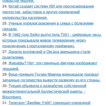
покрытое чешуёй.
24.
Китай создает систему ИИ для прогнозирования
протестов, забастовок и других проявлений
недовольства населения.
25.
Ученые порядок рождения в семье с болезнями
связали.
26.
В 1982 году Seiko выпустила T001 - цифровые часы,
которые показывали живое телевидение через
подключение к портативному приёмнику.
27.
Данила козловский и Оксана акиньшина стали
родителями.
28.
Жирафы? Нет, эти глиняные фигурки изображают
лошадей.
29.
Вице-премьер Грузии Мамука мдинарадзе призвал
западные государства вывести разведку из его страны.
30.
Турция объявила о разработке собственной
межконтинентальной баллистической ракеты, -
Bloomberg.
31.
Телескоп "Джеймс Уэбб" совершил очередной