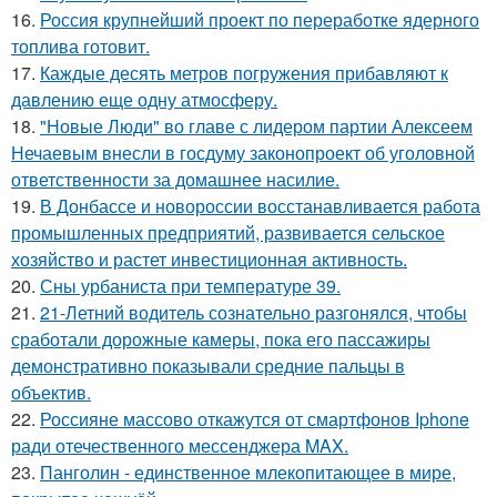
16.
Россия крупнейший проект по переработке ядерного
топлива готовит.
17.
Каждые десять метров погружения прибавляют к
давлению еще одну атмосферу.
18.
"Новые Люди" во главе с лидером партии Алексеем
Нечаевым внесли в госдуму законопроект об уголовной
ответственности за домашнее насилие.
19.
В Донбассе и новороссии восстанавливается работа
промышленных предприятий, развивается сельское
хозяйство и растет инвестиционная активность.
20.
Сны урбаниста при температуре 39.
21.
21-Летний водитель сознательно разгонялся, чтобы
сработали дорожные камеры, пока его пассажиры
демонстративно показывали средние пальцы в
объектив.
22.
Россияне массово откажутся от смартфонов Iphone
ради отечественного мессенджера MAX.
23.
Панголин - единственное млекопитающее в мире,