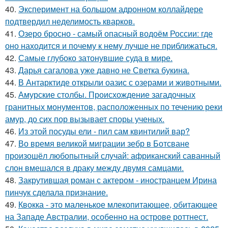
40.
Эксперимент на большом адронном коллайдере
подтвердил неделимость кварков.
41.
Озеро бросно - самый опасный водоём России: где
оно находится и почему к нему лучше не приближаться.
42.
Самые глубоко затонувшие суда в мире.
43.
Дарья сагалова уже давно не Светка букина.
44.
В Антарктиде открыли оазис с озерами и животными.
45.
Амурские столбы. Происхождение загадочных
гранитных монументов, расположенных по течению реки
амур, до сих пор вызывает споры ученых.
46.
Из этой посуды ели - пил сам квинтилий вар?
47.
Во время великой миграции зебр в Ботсване
произошёл любопытный случай: африканский саванный
слон вмешался в драку между двумя самцами.
48.
Закрутившая роман с актером - иностранцем Ирина
пинчук сделала признание.
49.
Квокка - это маленькое млекопитающее, обитающее
на Западе Австралии, особенно на острове роттнест.