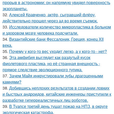
прорыв в астрономии: он напрямую увидел поверхность
экзопланеты.
32.
Алексей Кравченко, актёр, сыгравший флёру,
действительно прошел через ад во время съемок.
33.
Исследователи количество микропластика в больном
и здоровом мозге человека подсчитали.
34.
Византийские бани Фессалоник, Греция, конец XII
века.
35.
Почему у кого-то вес уходит легко, а у кого-то - нет?
36.
Эта амфибия выглядит как раздутый кусок
фиолетового пластика, но её странная внешность -
прямое следствие эволюционного тупика.
37.
Зачем Майя инкрустировали зубы драгоценными
камнями?
38.
Добившись неплохих результатов в создании ловких
и быстрых андроидов, китайские инженеры приступили к
разработке гиперреалистичных лиц роботов.
39.
В Туапсе третий день тушат пожар на НПЗ, в округе
экологическая катастрофа.