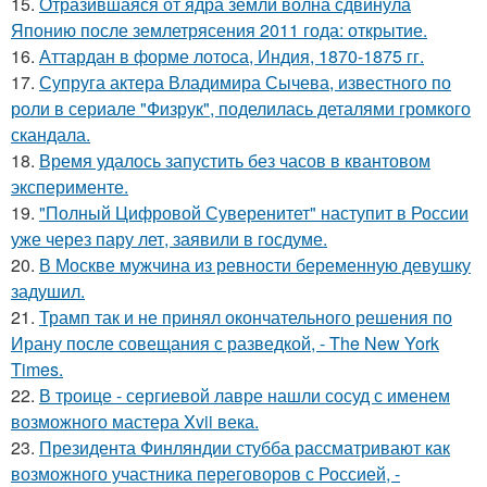
15.
Отразившаяся от ядра земли волна сдвинула
Японию после землетрясения 2011 года: открытие.
16.
Аттардан в форме лотоса, Индия, 1870-1875 гг.
17.
Супруга актера Владимира Сычева, известного по
роли в сериале "Физрук", поделилась деталями громкого
скандала.
18.
Время удалось запустить без часов в квантовом
эксперименте.
19.
"Полный Цифровой Суверенитет" наступит в России
уже через пару лет, заявили в госдуме.
20.
В Москве мужчина из ревности беременную девушку
задушил.
21.
Трамп так и не принял окончательного решения по
Ирану после совещания с разведкой, - The New York
Times.
22.
В троице - сергиевой лавре нашли сосуд с именем
возможного мастера Xvii века.
23.
Президента Финляндии стубба рассматривают как
возможного участника переговоров с Россией, -