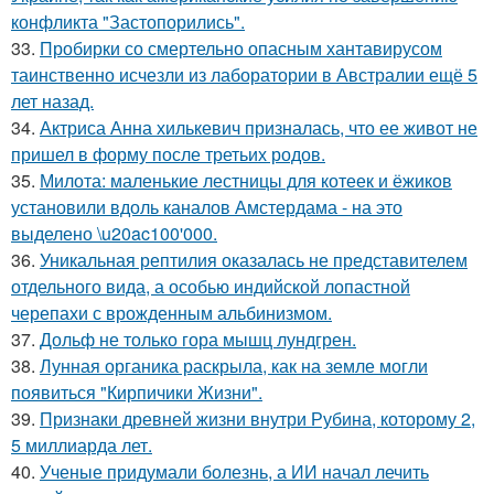
конфликта "Застопорились".
33.
Пробирки со смертельно опасным хантавирусом
таинственно исчезли из лаборатории в Австралии ещё 5
лет назад.
34.
Актриса Анна хилькевич призналась, что ее живот не
пришел в форму после третьих родов.
35.
Милота: маленькие лестницы для котеек и ёжиков
установили вдоль каналов Амстердама - на это
выделено \u20ac100'000.
36.
Уникальная рептилия оказалась не представителем
отдельного вида, а особью индийской лопастной
черепахи с врожденным альбинизмом.
37.
Дольф не только гора мышц лундгрен.
38.
Лунная органика раскрыла, как на земле могли
появиться "Кирпичики Жизни".
39.
Признаки древней жизни внутри Рубина, которому 2,
5 миллиарда лет.
40.
Ученые придумали болезнь, а ИИ начал лечить