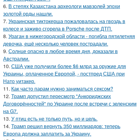
6.
В степях Казахстана археологи мавзолей эпохи
золотой орды нашли.
7.
Украинская тиктокерша пожаловалась на гвоздь в
колесе и заживо сгорела в Porsche после ДТП.
8.
Ураган в нижегородской области - погибла пятилетняя
девочка, ещё несколько человек пострадали.
9.
Солнце опасно в любое время дня, доказали в
Австралии.
10.
США уже получили более $6 млрд за оружие для
Украины, оплаченное Европой, - постпред США при
Нато уитакер.
11.
Как часто парам нужно заниматься сексом?
12.
Трамп допустил пересмотр "Анкориджских
Договорённостей" по Украине после встречи с зеленским
на G7.
13.
У птиц есть не только путь, но и цель.
14.
Трамп решил вернуть 350 миллиардов: теперь
Европа должна заплатить за Украину.