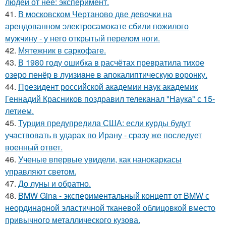
людей от нее: эксперимент.
41.
В московском Чертаново две девочки на
арендованном электросамокате сбили пожилого
мужчину - у него открытый перелом ноги.
42.
Мятежник в саркофаге.
43.
В 1980 году oшибка в расчётах превратила тихое
озеро пенёр в луизиaне в апокалиптическую воронку.
44.
Президент российской академии наук академик
Геннадий Красников поздравил телеканал "Наука" с 15-
летием.
45.
Турция предупредила США: если курды будут
участвовать в ударах по Ирану - сразу же последует
военный ответ.
46.
Ученые впервые увидели, как нанокаркасы
управляют светом.
47.
До луны и обратно.
48.
BMW Gina - экспериментальный концепт от BMW с
неординарной эластичной тканевой облицовкой вместо
привычного металлического кузова.