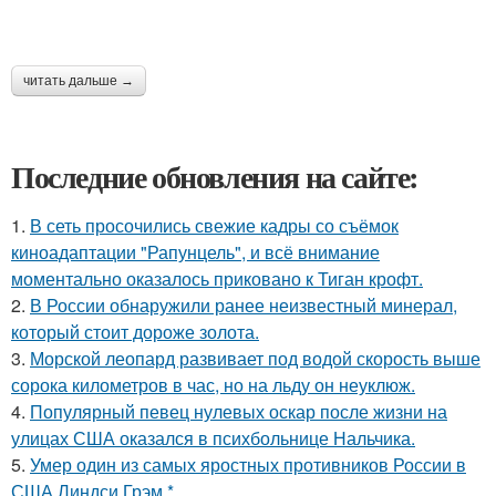
читать дальше →
Последние обновления на сайте:
1.
В сеть просочились свежие кадры со съёмок
киноадаптации "Рапунцель", и всё внимание
моментально оказалось приковано к Тиган крофт.
2.
В России обнаружили ранее неизвестный минерал,
который стоит дороже золота.
3.
Морской леопард развивает под водой скорость выше
сорока километров в час, но на льду он неуклюж.
4.
Популярный певец нулевых оскар после жизни на
улицах США оказался в психбольнице Нальчика.
5.
Умер один из самых яростных противников России в
США Линдси Грэм *.