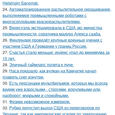
Helsingin Sanomat.
24.
Автоматизированное распылительное окрашивание,
выполняемое промышленными роботами с
многосопловыми краскораспылителями.
25.
Венесуэла экстрадировала в США экс-министра
промышленности, соратника мадуро Алекса сааба.
26.
Финляндия проведёт крупные военные учения с
участием США и Германии у границ России.
27.
Счастья стало меньше: индекс упал до минимума за
15 лет.
28.
Эпичный таймлапс полета к луне.
29.
Наса показало, как вулкан на Камчатке начал
плавить снег изнутри.
30.
Есть персонажи мультфильмов, которых мы всегда
видим уже взрослыми - строгими, ворчливыми или,
наоборот, мудрыми и спокойными.
31.
Физики невозможное измерили.
32.
Рубио допустил выход США из переговоров по
Украине, так как американские усилия по завершению