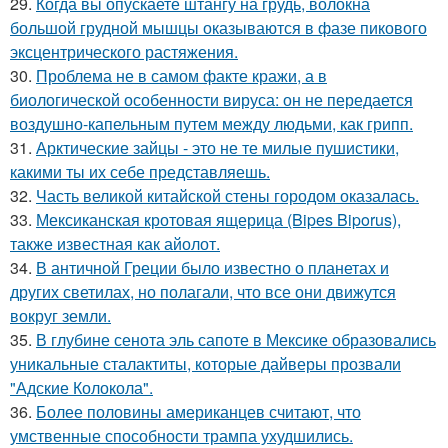
29.
Когда вы опускаете штангу на грудь, волокна
большой грудной мышцы оказываются в фазе пикового
эксцентрического растяжения.
30.
Проблема не в самом факте кражи, а в
биологической особенности вируса: он не передается
воздушно-капельным путем между людьми, как грипп.
31.
Арктические зайцы - это не те милые пушистики,
какими ты их себе представляешь.
32.
Часть великой китайской стены городом оказалась.
33.
Мексиканская кротовая ящерица (Bipes Biporus),
также известная как айолот.
34.
В античной Греции было известно о планетах и
других светилах, но полагали, что все они движутся
вокруг земли.
35.
В глубине сенота эль сапоте в Мексике образовались
уникальные сталактиты, которые дайверы прозвали
"Адские Колокола".
36.
Более половины американцев считают, что
умственные способности трампа ухудшились.