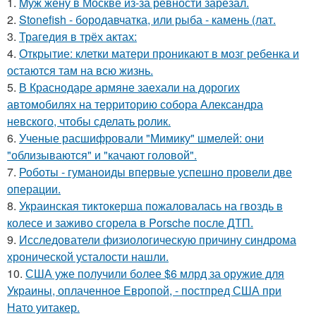
1.
Mуж жену в Москве из-за ревности зарезал.
2.
Stonefish - бородавчатка, или рыба - камень (лат.
3.
Трагедия в трёх актах:
4.
Открытие: клетки матери проникают в мозг ребенка и
остаются там на всю жизнь.
5.
В Краснодаре армяне заехали на дорогих
автомобилях на территорию собора Александра
невского, чтобы сделать ролик.
6.
Ученые расшифровали "Мимику" шмелей: они
"облизываются" и "качают головой".
7.
Роботы - гуманоиды впервые успешно провели две
операции.
8.
Украинская тиктокерша пожаловалась на гвоздь в
колесе и заживо сгорела в Porsche после ДТП.
9.
Исследователи физиологическую причину синдрома
хронической усталости нашли.
10.
США уже получили более $6 млрд за оружие для
Украины, оплаченное Европой, - постпред США при
Нато уитакер.