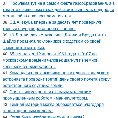
37.
Проблема тут не в самом факте газообразования, а в
том, что в кишечных газах действительно есть водород и
метан - оба легко воспламеняются.
38.
США и куба впервые за десять лет провернули
тайный раунд переговоров в Гаване.
39.
19-Летняя дочь Анджелины Джоли и Брэда питта
Шайло поразила поклонников сходством со своей
знаменитой матерью.
40.
65 лет назад, 12 апреля 1961 года, в 9: 07 по
московскому времени человек шагнул из земной
колыбели в неизвестность.
41.
Команда из трех американцев и одного канадского
астронавта проводит третий день своего полета вокруг
естественного спутника земли.
42.
Связь сингулярности с самым маленьким
промышленным роботом - манипулятором.
43.
Темная материя могла образоваться благодаря
гравитационным волнам.
44.
Когда были изобретены очки и линзы?