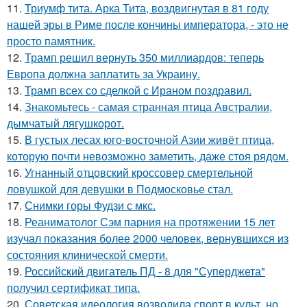
11.
Триумф тита. Арка Тита, воздвигнутая в 81 году
нашей эры в Риме после кончины императора, - это не
просто памятник.
12.
Трамп решил вернуть 350 миллиардов: теперь
Европа должна заплатить за Украину.
13.
Трамп всех со сделкой с Ираном поздравил.
14.
Знакомьтесь - самая странная птица Австралии,
дымчатый лягушкорот.
15.
В густых лесах юго-восточной Азии живёт птица,
которую почти невозможно заметить, даже стоя рядом.
16.
Угнанный отцовский кроссовер смертельной
ловушкой для девушки в Подмосковье стал.
17.
Снимки горы Фудзи с мкс.
18.
Реаниматолог Сэм парния на протяжении 15 лет
изучал показания более 2000 человек, вернувшихся из
состояния клинической смерти.
19.
Российский двигатель ПД - 8 для "Суперджета"
получил сертификат типа.
20.
Советская идеология возводила спорт в культ, но