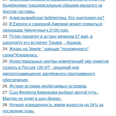
бодибилдинг парадоксальным образом оказался за
бортом системы.
21.
Александрийская библиотека. Кто уничтожил ее?
22.
В Европе и северной Америке может появиться
лихорадка Чикунгунья к 2100 году.
23.
Путин прилетит в астану вечером 27 мая, в
аэропорту его встретит Токаев, - Ушаков.
24.
Жизнь на Земле " раньше "положенного"
срока"Ускорилась.
25.
Индустриальные центры компетенций уже помогли
создать в России 120 ИТ - решений для
импортозамещения зарубежного программного
обеспечения.
26.
Жуткие истории необитаемых островов.
27.
Сын Филиппa Киркоровa выбрал другой путь -
Mартин не хочет в шоy-бизнес.
28.
Ночная освещенность земли выросла на 34% за
последние годы.