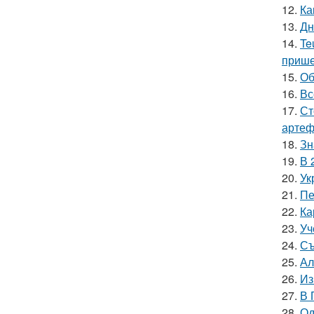
12.
Ка
13.
Дн
14.
Te
прише
15.
Об
16.
Вс
17.
Ст
артеф
18.
Зн
19.
В 
20.
Ук
21.
Пе
22.
Ка
23.
Уч
24.
Съ
25.
Ал
26.
Из
27.
В 
28.
Од