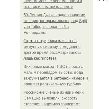
шестом месяце беременности и
оставили в матке плаценту.
53-Летняя Джоке - одна из многих
женщин, которым помог фонд Spijt
van Tattoo, основанный в
Роттердаме.
То, что татуировки влияют на
иммунную систему, в медицине
долгое время рассматривалось
лишь как гипотеза.
Вихревые микро - ГЭС на реке с
малым перепадом высоты: вода
закручивается в бетонной камере и
вращает вертикальную турбину.
Российские ученые из нии имени
Семашко выяснили: скорость
старения напрямую зависит от