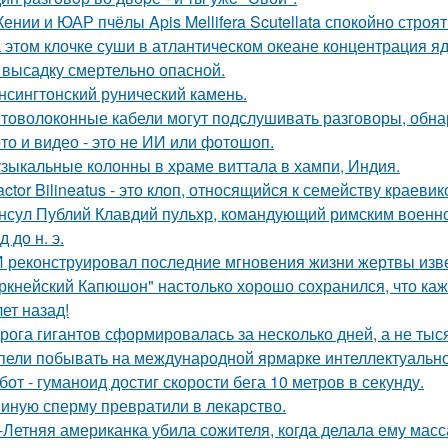
Кении и ЮАР пчёлы Apis Mellifera Scutellata спокойно строят
 этом клочке суши в атлантическом океане концентрация яд
 высадку смертельно опасной.
нсингтонский рунический камень.
товолоконные кабели могут подслушивать разговоры, обна
то и видео - это не ИИ или фотошоп.
зыкальные колонны в храме виттала в хампи, Индия.
actor Bilineatus - это клоп, относящийся к семейству краевик
нсул Публий Клавдий пульхр, командующий римским военно
д до н. э.
 реконструировал последние мгновения жизни жертвы изв
ркнейский Капюшон" настолько хорошо сохранился, что кажет
ет назад!
рога гигантов сформировалась за несколько дней, а не тыся
пели побывать на международной ярмарке интеллектуальной
бот - гуманоид достиг скорости бега 10 метров в секунду.
иную сперму превратили в лекарство.
-Летняя американка убила сожителя, когда делала ему масс