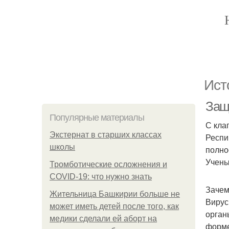
Ист
Защ
Популярные материалы
С кла
Экстернат в старших классах
Респи
школы
полно
Учены
Тромботические осложнения и
COVID-19: что нужно знать
Зачем
Жительница Башкирии больше не
Вирус
может иметь детей после того, как
орган
медики сделали ей аборт на
форме