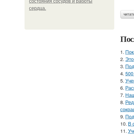
состояния сосудов и работы
сердца.
читат
Пос
1.
Пок
2.
Это
3.
Под
4.
500
5.
Уче
6.
Рас
7.
Наш
8.
Ред
сокра
9.
Под
10.
В 
11.
Уч