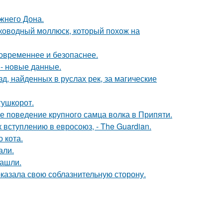
жнего Дона.
боководный моллюск, который похож на
овременнее и безопаснее.
- новые данные.
, найденных в руслах рек, за магические
гушкорот.
е поведение крупного самца волка в Припяти.
вступлению в евросоюз, - The Guardian.
 кота.
али.
нашли.
оказала свою соблазнительную сторону.