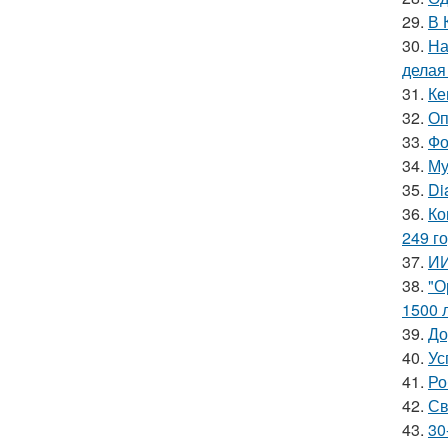
29.
В 
30.
На
делая
31.
Ке
32.
Оп
33.
Фо
34.
Му
35.
Di
36.
Ко
249 го
37.
ИИ
38.
"О
1500 л
39.
До
40.
Ус
41.
Ро
42.
Св
43.
30