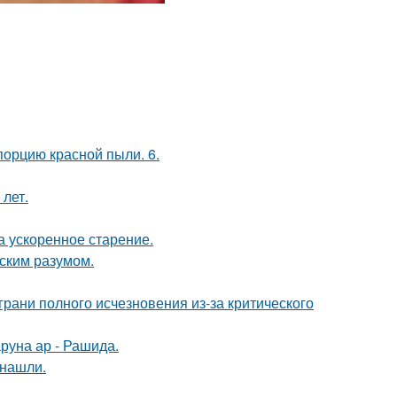
порцию красной пыли. 6.
 лет.
а ускоренное старение.
еским разумом.
грани полного исчезновения из-за критического
руна ар - Рашида.
 нашли.