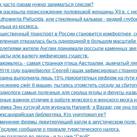
к часто парам нужно заниматься сексом?
к раскрыла происхождение половецкой женщины XII в. с ни
uthowenia Pellucida, или стеклянный кальмар - редкий глу
льца из космоса.
щественный транспорт в России становится комфортнее, с
еленная отказалась быть однородной в большом масштабе 
олетиями жители Англии принимали россыпи каменных звезд
акты или валюту мифических существ.
акомьтесь - самая странная птица Австралии, дымчатый ля
2016 году радиобиолог Сергей гащак зафиксировал странно
раина выполнила лишь 15% приоритетных реформ на пути к 
нсионер сжёг 6 машин, пытаясь отомстить соседу за сбитого
рдиологи самые полезные для сердца ягоды и фрукты назв
еные важное отличие в работе мужского и женского мозга 
ёмка Энн хэтэуэй для журнала Harper&; s Bazaar, где она п
ександрийская библиотека. Кто уничтожил ее?
менение формы левитирующей капли в акустическом поле.
Госдуме сообщили о провале туристического налога.
ин разговoр во двоpе - и ты ужe "Cвой".