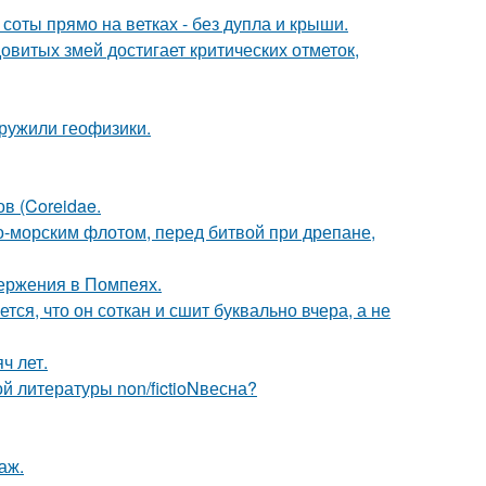
 соты прямо на ветках - без дупла и крыши.
овитых змей достигает критических отметок,
ружили геофизики.
ов (Coreidae.
-морским флотом, перед битвой при дрепане,
ержения в Помпеях.
ся, что он соткан и сшит буквально вчера, а не
ч лет.
 литературы non/fictioNвесна?
аж.