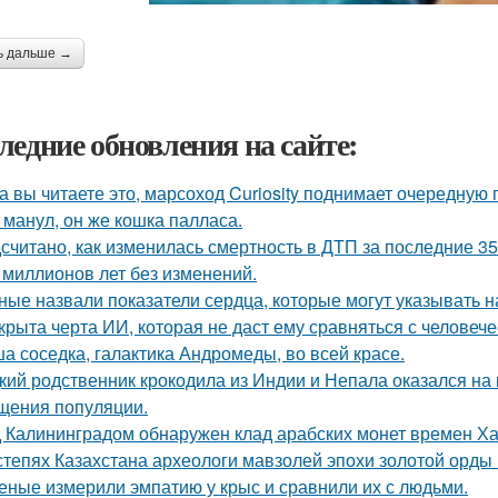
ь дальше →
ледние обновления на сайте:
а вы читаете это, марсоход Curiosity поднимает очередную 
 манул, он же кошка палласа.
считано, как изменилась смертность в ДТП за последние 35
 миллионов лет без изменений.
ные назвали показатели сердца, которые могут указывать н
крыта черта ИИ, которая не даст ему сравняться с человеч
а соседка, галактика Андромеды, во всей красе.
кий родственник крокодила из Индии и Непала оказался на 
щения популяции.
 Калининградом обнаружен клад арабских монет времен Ха
степях Казахстана археологи мавзолей эпохи золотой орды
еные измерили эмпатию у крыс и сравнили их с людьми.