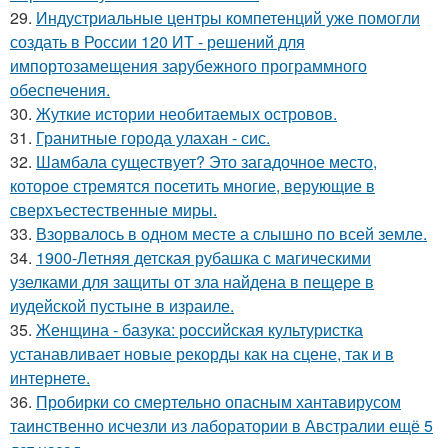
29.
Индустриальные центры компетенций уже помогли
создать в России 120 ИТ - решений для
импортозамещения зарубежного программного
обеспечения.
30.
Жуткие истории необитаемых островов.
31.
Гранитные города улахан - сис.
32.
Шамбала существует? Это загадочное место,
которое стремятся посетить многие, верующие в
сверхъестественные миры.
33.
Взорвалось в одном месте а слышно по всей земле.
34.
1900-Летняя детская рубашка с магическими
узелками для защиты от зла найдена в пещере в
иудейской пустыне в израиле.
35.
Женщина - базука: российская культуристка
устанавливает новые рекорды как на сцене, так и в
интернете.
36.
Пробирки со смертельно опасным хантавирусом
таинственно исчезли из лаборатории в Австралии ещё 5