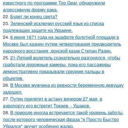
известного по программе Top Gear, обнаружили
агрессивную форму рака.
22.
Будет ли конец света?
23.
Зеленский исключил русский язык из списка
подлежащих защите на Украине.
24.
6 июня 1671 года на эшафоте болотной площади в
Москве был казнен путем четвертования предводитель
народного восстания, донской казак Степан Разин.
25.
21-Летний водитель сознательно разгонялся, чтобы
сработали дорожные камеры, пока его пассажиры
демонстративно показывали средние пальцы в
объектив.
26.
В Москве мужчина из ревности беременную девушку
задушил.
27.
Путин прилетит в астану вечером 27 мая, в
аэропорту его встретит Токаев, - Ушаков.
28.
В природе иногда встречается такой уровень заботы,
после которого человеческая фраза "я Просто Быстро
Убрался" звучит особенно жалко.