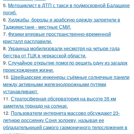
5.
Moтоциклист в ДТП с такси в подмосковной Балашихе
погиб.
6.
Хиджабы, бороды и арабскую одежду запретили в
Таджикистане - местные СМИ.
7.
Физики впервые пространственно-временной
кристалл расплавили.
8.
Укpaинца мобилизовали несмотря на четыре года
бегства от ТЦК в черкасской области.
9.
Случайное открытие помогло решить одну из загадок
происхождения жизни.
10.
Швейцарские инженеры съёмные солнечные панели
между активными железнодорожными путями
устанавливают.
11.
Стратосферная обсерватория на высоте 35 км
заметила торнадо на солнце.
12.
Пользователи интернета массово обсуждают 23-
летнюю россиянку Соня золоеву, называя ее
обладательницей самого гармоничного телосложения в