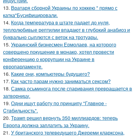
индустрии.
13.
Вратаря сборной Украины по хоккею " прямо с
катка"Бусифицировали.
14.
Когда температура в штате падает до нуля,
теплолюбивые рептилии впадают в глубокий анабиоз и
буквально сыплются с веток на тротуары.
15.
Украинский бизнесмен Ермолаев, на которого
совершено покушение в монако, хотел провести
конференцию о коррупции на Украине в
европарламенте.
16.
Какие они, компьютеры будущего?
17.
Как часто парам нужно заниматься сексом?
18.
Самка осьминога после спаривания превращается в
затворницу.
19.
Одни ищут работу по принципу "Глaвноe -
Cтaбильность".
20.
Трамп решил вернуть 350 миллиардов: теперь
Европа должна заплатить за Украину.
21.
У британского телеведущего Джереми кларксона,