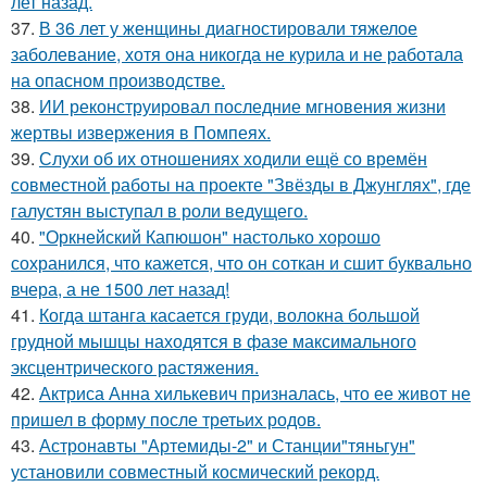
лет назад.
37.
В 36 лет у женщины диагностировали тяжелое
заболевание, хотя она никогда не курила и не работала
на опасном производстве.
38.
ИИ реконструировал последние мгновения жизни
жертвы извержения в Помпеях.
39.
Слухи об их отношениях ходили ещё со времён
совместной работы на проекте "Звёзды в Джунглях", где
галустян выступал в роли ведущего.
40.
"Оркнейский Капюшон" настолько хорошо
сохранился, что кажется, что он соткан и сшит буквально
вчера, а не 1500 лет назад!
41.
Когда штанга касается груди, волокна большой
грудной мышцы находятся в фазе максимального
эксцентрического растяжения.
42.
Актриса Анна хилькевич призналась, что ее живот не
пришел в форму после третьих родов.
43.
Астронавты "Артемиды-2" и Станции"тяньгун"
установили совместный космический рекорд.