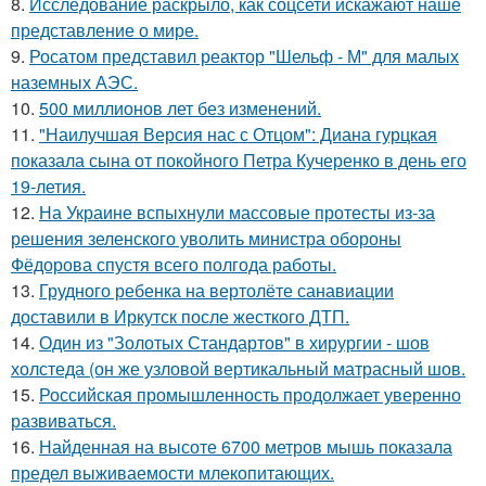
8.
Исследование раскрыло, как соцсети искажают наше
представление о мире.
9.
Росатом представил реактор "Шельф - М" для малых
наземных АЭС.
10.
500 миллионов лет без изменений.
11.
"Наилучшая Версия нас с Отцом": Диана гурцкая
показала сына от покойного Петра Кучеренко в день его
19-летия.
12.
На Украине вспыхнули массовые протесты из-за
решения зеленского уволить министра обороны
Фёдорова спустя всего полгода работы.
13.
Грудного ребенка на вертолёте санавиации
доставили в Иркутск после жесткого ДТП.
14.
Один из "Золотых Стандартов" в хирургии - шов
холстеда (он же узловой вертикальный матрасный шов.
15.
Российская промышленность продолжает уверенно
развиваться.
16.
Найденная на высоте 6700 метров мышь показала
предел выживаемости млекопитающих.