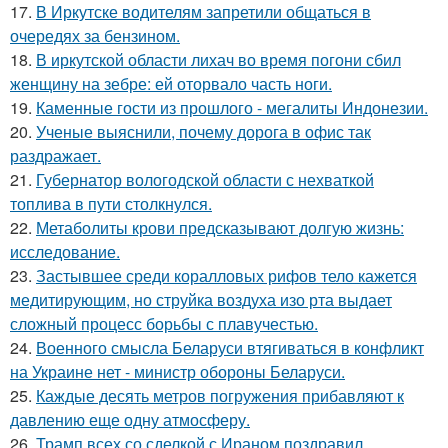
17.
В Иркутске водителям запретили общаться в
очередях за бензином.
18.
В иркутской области лихач во время погони сбил
женщину на зебре: ей оторвало часть ноги.
19.
Каменные гости из прошлого - мегалиты Индонезии.
20.
Ученые выяснили, почему дорога в офис так
раздражает.
21.
Губернатор вологодской области с нехваткой
топлива в пути столкнулся.
22.
Метаболиты крови предсказывают долгую жизнь:
исследование.
23.
Застывшее среди коралловых рифов тело кажется
медитирующим, но струйка воздуха изо рта выдает
сложный процесс борьбы с плавучестью.
24.
Военного смысла Беларуси втягиваться в конфликт
на Украине нет - министр обороны Беларуси.
25.
Каждые десять метров погружения прибавляют к
давлению еще одну атмосферу.
26.
Трамп всех со сделкой с Ираном поздравил.