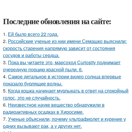
Последние обновления на сайте:
1.
Ей было всего 22 года.
2.
Российские ученые из нии имени Семашко выяснили:
скорость старения напрямую зависит от состояния
сосудов и работы сердца.
3.
Пока вы читаете это, марсоход Curiosity поднимает
очередную порцию красной пыли. 6.
4.
Самое детальное в истории видео солнца впервые
показало бурлящие волны.
5.
Когда кошка начинает мурлыкать в ответ на спокойный
голос, это не случайность.
6.
Неизвестное науке вещество обнаружили в
радиоактивных осадках в Хиросиме.
7.
Ученые объяснили, почему ультрафиолет и курение у
одних вызывают рак, а у других нет.