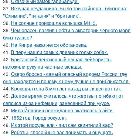
36.
Сказочный замок гарибальди.
37.
Везучая неудачница. Было три лайнера - близнеца:
"Олимпик", "титаник" и "британик".
38.
На солнце произошла вспышка M4. 3.
39.
Чем опасен разлив нефти в акватории черного моря
близ туапсе?
40.
На Кипре накаляется обстановка.
41.
В перу нашли самых древних голых собак.
42.
Британский пенсионный общак: лейбористы
наложили руку на частные вклады.
43.
Озеро бросно - самый опасный водоём России: где
оно находится и почему к нему лучше не приближаться.
44.
Kpoкoдил гeна 8 млн лет назад выглядел вот так.
45.
Долгое время считалось, что жертвы погибают от
сепсиса из-за инфекции, занесенной при укусе.
46.
Мила Йовович неожиданно вкатилась в айти.
47.
1852 год. Город рокуолл.
48.
Из этой посуды ели - пил сам квинтилий вар?
49.
Роботы, способные вас понимать и ощущать