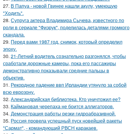
27.
В Папуа - новой Гвинее нашли акулу, умеющую
"Ходить".
28.
Супруга актера Владимира Сычева, известного по
роли в сериале "Физрук", поделилась деталями громкого
скандала.
29.
Перед вами 1987 год, снимок, который определил
эпоху.
30.
21-Летний водитель сознательно разгонялся, чтобы
сработали дорожные камеры, пока его пассажиры
демонстративно показывали средние пальцы в
объектив.
31.
Рекордное падение ввп Ирландии утянуло за собой
всю еврозону.
32.
Александрийская библиотека. Кто уничтожил ее?
33.
Каймановая черепаха не боится аллигаторов.
34.
Демонстрация работы резки гидроабразивной.
35.
Россия провела успешный пуск новейшей ракеты
"Сармат", - командующий РВСН каракаев.