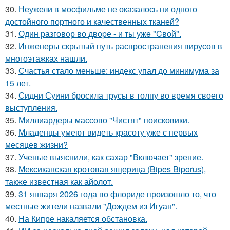
30.
Неужели в мосфильме не оказалось ни одного
достойного портного и качественных тканей?
31.
Один разговoр во двоpе - и ты ужe "Cвой".
32.
Инженеры скрытый путь распространения вирусов в
многоэтажках нашли.
33.
Счастья стало меньше: индекс упал до минимума за
15 лет.
34.
Сидни Суини бросила трусы в толпу во время своего
выступления.
35.
Миллиардеры массово "Чистят" поисковики.
36.
Младенцы умеют видеть красоту уже с первых
месяцев жизни?
37.
Ученые выяснили, как сахар "Включает" зрение.
38.
Мексиканская кротовая ящерица (Bipes Biporus),
также известная как айолот.
39.
31 января 2026 года во флориде произошло то, что
местные жители назвали "Дождем из Игуан".
40.
На Кипре накаляется обстановка.