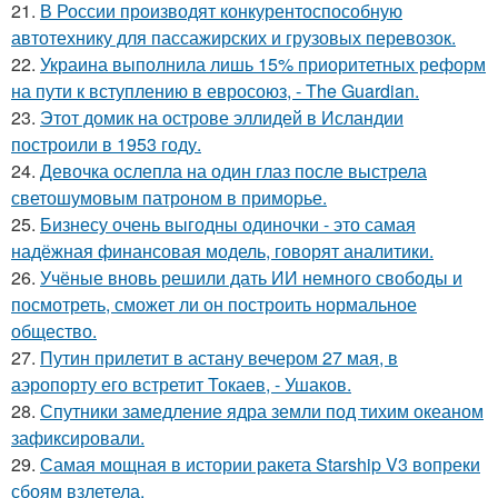
21.
В России производят конкурентоспособную
автотехнику для пассажирских и грузовых перевозок.
22.
Украина выполнила лишь 15% приоритетных реформ
на пути к вступлению в евросоюз, - The Guardian.
23.
Этот домик на острове эллидей в Исландии
построили в 1953 году.
24.
Девочка ослепла на один глаз после выстрела
светошумовым патроном в приморье.
25.
Бизнесу очень выгодны одиночки - это самая
надёжная финансовая модель, говорят аналитики.
26.
Учёные вновь решили дать ИИ немного свободы и
посмотреть, сможет ли он построить нормальное
общество.
27.
Путин прилетит в астану вечером 27 мая, в
аэропорту его встретит Токаев, - Ушаков.
28.
Спутники замедление ядра земли под тихим океаном
зафиксировали.
29.
Самая мощная в истории ракета Starship V3 вопреки
сбоям взлетела.