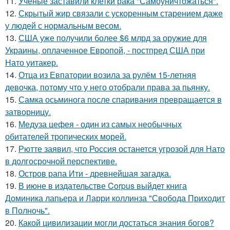
11.
Ученые заставили клетки рака "Самоуничтожаться".
12.
Скрытый жир связали с ускоренным старением даже
у людей с нормальным весом.
13.
США уже получили более $6 млрд за оружие для
Украины, оплаченное Европой, - постпред США при
Нато уитакер.
14.
Отца из Евпатории возила за рулём 15-летняя
девочка, потому что у него отобрали права за пьянку.
15.
Самка осьминога после спаривания превращается в
затворницу.
16.
Медуза цефея - один из самых необычных
обитателей тропических морей.
17.
Рютте заявил, что Россия останется угрозой для Нато
в долгосрочной перспективе.
18.
Остров рапа Ити - древнейшая загадка.
19.
В июне в издательстве Corpus выйдет книга
Доминика лапьера и Ларри коллинза "Свобода Приходит
в Полночь".
20.
Какой цивилизации могли достаться знания богов?