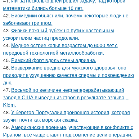
41.
ИИ за несколько дней решил задачу, над которой
математики бились больше 10 лет.
42.
Биомедики объяснили, почему некоторые люди не
заболевают гриппом.
43.
Физики важный рубеж на пути к настольным
ускорителям частиц преодолели.
44.
Медное острие копья возрастом до 6000 лет с
передовой технологией металлообработки.
45.
Римский форт вдоль стены адриана.
46.
Воздержание вредно для мужского здоровья: оно
приводит к ухудшению качества спермы и повреждению
днк.
47.
Восьмой по величине нефтеперерабатывающий
завод в США выведен из строя в результате взрыва, -
Kfdm.
48.
У берегов Португалии произошла история, которая
звучит почти как морская сказка.
49.
Американские военные, участвующие в конфликте с
Ираном, всё чаще ставят под сомнение цели операции.