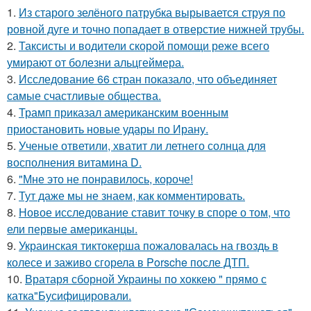
1.
Из старого зелёного патрубка вырывается струя по
ровной дуге и точно попадает в отверстие нижней трубы.
2.
Таксисты и водители скорой помощи реже всего
умирают от болезни альцгеймера.
3.
Исследование 66 стран показало, что объединяет
самые счастливые общества.
4.
Трамп приказал американским военным
приостановить новые удары по Ирану.
5.
Ученые ответили, хватит ли летнего солнца для
восполнения витамина D.
6.
"Мне это не понравилось, короче!
7.
Тут даже мы не знаем, как комментировать.
8.
Новое исследование ставит точку в споре о том, что
ели первые американцы.
9.
Украинская тиктокерша пожаловалась на гвоздь в
колесе и заживо сгорела в Porsche после ДТП.
10.
Вратаря сборной Украины по хоккею " прямо с
катка"Бусифицировали.