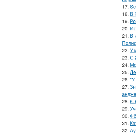
17.
Sc
18.
В 
19.
Ро
20.
Ис
21.
В 
Полно
22.
У 
23.
С 
24.
Мо
25.
Ле
26.
"У
27.
Зн
андже
28.
6.
29.
Уч
30.
Фб
31.
Ка
32.
Ау