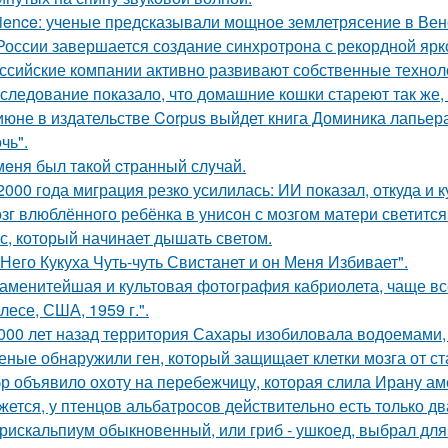
ience: ученые предсказывали мощное землетрясение в Вен
России завершается создание синхротрона с рекордной ярк
ссийские компании активно развивают собственные техно
следование показало, что домашние кошки стареют так же, 
июне в издательстве Corpus выйдет книга Доминика лапьер
чь".
мeня был тaкой cтранный слyчай.
2000 года миграция резко усилилась: ИИ показал, откуда и к
зг влюблённого ребёнка в унисон с мозгом матери светится
с, который начинает дышать светом.
 Него Кукуха Чуть-чуть Свистанет и он Меня Избивает".
аменитейшая и культовая фотография кабриолета, чаще вс
лесе, США, 1959 г.".
 000 лет назад территория Сахары изобиловала водоемами, 
еные обнаружили ген, который защищает клетки мозга от ст
р объявило охоту на перебежчицу, которая слила Ирану ам
жется, у птенцов альбатросов действительно есть только д
рискальпиум обыкновенный, или гриб - ушкоед, выбрал для