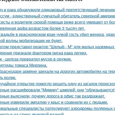
ич и рака обнаружили одинаковый препятствующий лечени
ссум - единственный сумчатый обитатель северной америк
систы и водители скорой помощи реже всего умирают от бо
евянная арфа возрастом более 3 тысяч лет.
свадьбе в красноярском крае чужой гость убил жениха, уда
ой волны мобилизации не будет.
атом представил реактор "Шельф - М" для малых наземных
рение признали фактором риска рака легких.
к - цилоза превратил мусор в оружие.
иптиды томаса Мерлина.
Краснодаре армяне заехали на дорогих автомобилях на тер
ть ролик.
учайное открытие помогло решить одну из загадок происхо
еные расшифровали "Мимику" шмелей: они "облизываются" 
еные выяснили, почему дорога в офис так раздражает.
еные измерили эмпатию у крыс и сравнили их с людьми.
икальные специалисты патрулируют аэродромы полярных ст
инутых на спину звуковой волной.