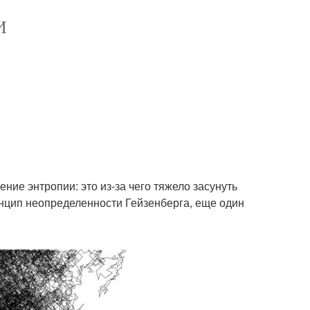
И
ние энтропии: это из-за чего тяжело засунуть
инцип неопределенности Гейзенберга, еще один