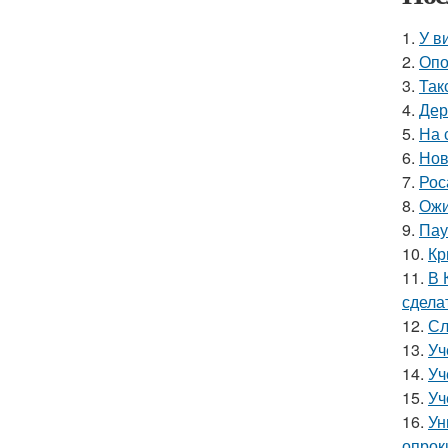
1.
У в
2.
Опо
3.
Так
4.
Дер
5.
На 
6.
Нов
7.
Рос
8.
Ожи
9.
Пау
10.
Кр
11.
В 
сдела
12.
Сл
13.
Уч
14.
Уч
15.
Уч
16.
Ун
опрок