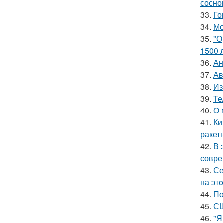
сосно
33.
Го
34.
Мо
35.
"О
1500 л
36.
Ан
37.
Ав
38.
Из
39.
Те
40.
О 
41.
Ки
ракет
42.
В 
совре
43.
Се
на эт
44.
По
45.
СШ
46.
"Я