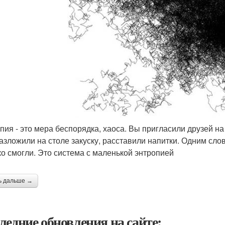
пия - это мера беспорядка, хаоса. Вы пригласили друзей н
разложили на столе закуску, расставили напитки. Одним сло
ко смогли. Это система с маленькой энтропией
ь дальше →
ледние обновления на сайте: