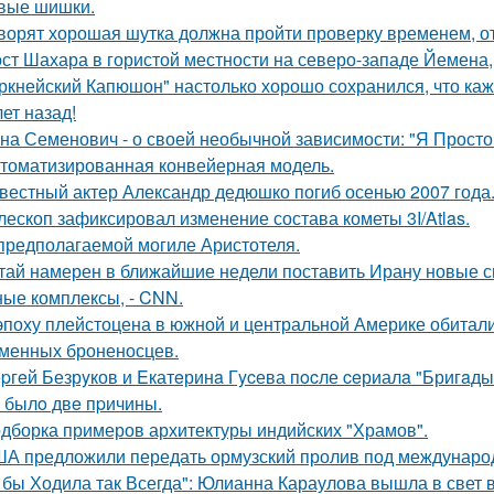
вые шишки.
ворят хорошая шутка должна пройти проверку временем, от
ст Шахара в гористой местности на северо-западе Йемена, п
ркнейский Капюшон" настолько хорошо сохранился, что кажет
ет назад!
на Семенович - о своей необычной зависимости: "Я Просто
томатизированная конвейерная модель.
вестный актер Александр дедюшко погиб осенью 2007 года
лескоп зафиксировал изменение состава кометы 3I/Atlas.
предполагаемой могиле Аристотеля.
тай намерен в ближайшие недели поставить Ирану новые 
ные комплексы, - CNN.
эпоху плейстоцена в южной и центральной Америке обитали
менных броненосцев.
pгeй Безрyков и Eкатeринa Гycева пocле ceриалa "Бригaды
o былo двe пpичины.
дборка примеров архитектуры индийских "Храмов".
А предложили передать ормузский пролив под международны
 бы Ходила так Всегда": Юлианна Караулова вышла в свет в