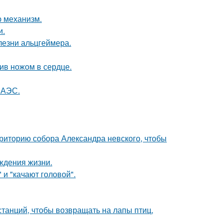
ю механизм.
и.
лезни альцгеймера.
рив ножом в сердце.
 АЭС.
риторию собора Александра невского, чтобы
ждения жизни.
и "качают головой".
анций, чтобы возвращать на лапы птиц,