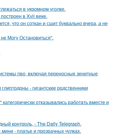
лежаться в укромном уголке.
остроен в Xvii веке.
ся, что он соткан и сшит буквально вчера, а не
 не Могу Остановиться".
.
системы пво, включая переносные зенитные
 глиптодоны - гигантские родственники
" катeгорически отказывaлись работaть вмеcтe и
й контроль, - The Daily Telegraph.
 мини - платье и прозрачных чулках.