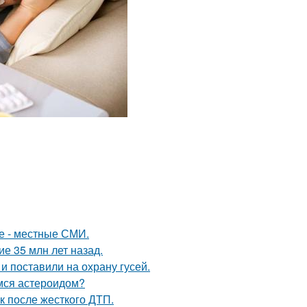
е - местные СМИ.
е 35 млн лет назад.
и поставили на охрану гусей.
имся астероидом?
к после жесткого ДТП.