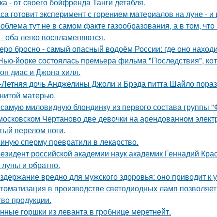
ка - от своего бойфренда Танги детабля.
са готовит эксперимент с горением материалов на луне - и 
облема тут не в самом факте газообразования, а в том, что
 - оба легко воспламеняются.
еро бросно - самый опасный водоём России: где оно находи
Нью-йорке состоялась премьера фильма "Последствия", ко
он диас и Джона хилл.
-Летняя дочь Анджелины Джоли и Брэда питта Шайло пораз
нитой матерью.
 самую миловидную блондинку из первого состава группы 
московском Чертаново две девочки на арендованном электр
тый перелом ноги.
иную сперму превратили в лекарство.
езидент российской академии наук академик Геннадий Крас
 луны и обратно.
здержание вредно для мужского здоровья: оно приводит к
томатизация в производстве светодиодных ламп позволяет
тво продукции.
нные горшки из леванта в гробнице меретнейт.