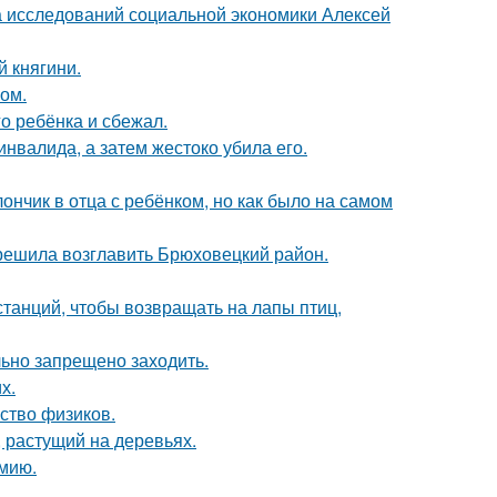
ра исследований социальной экономики Алексей
 княгини.
ом.
о ребёнка и сбежал.
инвалида, а затем жестоко убила его.
нчик в отца с ребёнком, но как было на самом
 решила возглавить Брюховецкий район.
анций, чтобы возвращать на лапы птиц,
льно запрещено заходить.
х.
ство физиков.
 растущий на деревьях.
мию.