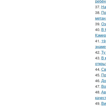
ребён
37.
На
38.
Пр
метан
39.
Оз
40.
В 
Кэмер
41.
19
знаме
42.
Ту
43.
В 
откры
44.
Св
45.
Пр
46.
До
47.
Во
48.
Ав
качес
49.
Ви