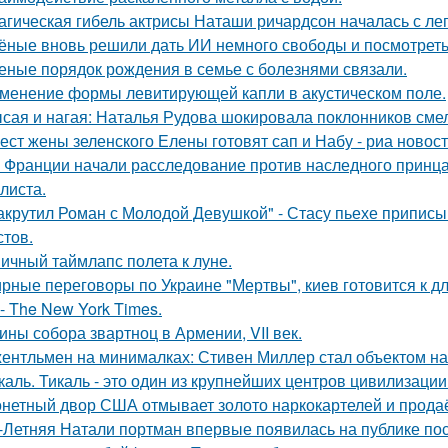
агическая гибель актрисы Наташи ричардсон началась с лег
ёные вновь решили дать ИИ немного свободы и посмотреть
еные порядок рождения в семье с болезнями связали.
менение формы левитирующей капли в акустическом поле.
сая и нагая: Наталья Рудова шокировала поклонников сме
ест жены зеленского Елены готовят сап и Набу - риа новост
 Франции начали расследование против наследного принца
листа.
акрутил Роман с Молодой Девушкой" - Стасу пьехе припис
стов.
ичный таймлапс полета к луне.
рные переговоры по Украине "Мертвы", киев готовится к 
- The New York Times.
ины собора звартноц в Армении, VII век.
ентльмен на минималках: Стивен Миллер стал объектом на
каль. Тикаль - это один из крупнейших центров цивилизаци
нетный двор США отмывает золото наркокартелей и продаёт
-Летняя Натали портман впервые появилась на публике посл