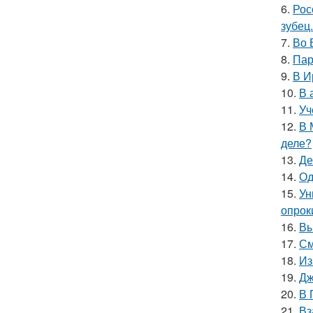
6.
Рос
зубец.
7.
Во 
8.
Пар
9.
В И
10.
В 
11.
Уч
12.
В 
деле?
13.
Де
14.
Од
15.
Ун
опрок
16.
Вы
17.
См
18.
Из
19.
Дж
20.
В 
21.
Вз