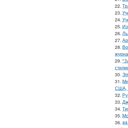
22.
Тр
23.
Уч
24.
Уч
25.
Из
26.
Лы
27.
Ар
28.
Во
журна
29.
"З
стили
30.
Эп
31.
Ми
США, 
32.
Ру
33.
Дж
34.
Ти
35.
Мо
36.
44