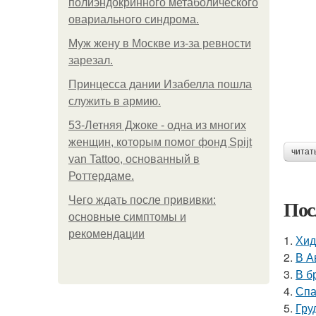
полиэндокринного метаболического
овариального синдрома.
Mуж жену в Москве из-за ревности
зарезал.
Принцесса дании Изабелла пошла
служить в армию.
53-Летняя Джоке - одна из многих
женщин, которым помог фонд Spijt
читат
van Tattoo, основанный в
Роттердаме.
Чего ждать после прививки:
Пос
основные симптомы и
рекомендации
1.
Хид
2.
В А
3.
В б
4.
Спа
5.
Гру