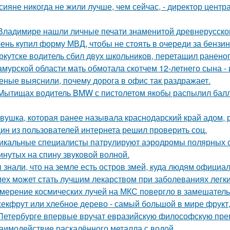
сияне никогда не жили лучше, чем сейчас, - директор цент
Владимире нашли личные печати знаменитой древнерусской
ень купил форму МВД, чтобы не стоять в очереди за бензин
ркутске водитель сбил двух школьников, перетащил раненог
амурской области мать обмотала скотчем 12-летнего сына - 
еные выяснили, почему дорога в офис так раздражает.
Мытищах водитель BMW с пистолетом якобы распылил балло
вушка, которая ранее называла краснодарский край адом,
ин из пользователей интернета решил проверить соц.
икальные специалисты патрулируют аэродромы полярных ст
инутых на спину звуковой волной.
 знали, что на земле есть остров змей, куда людям официа
ех может стать лучшим лекарством при заболеваниях легки
мерение космических лучей на МКС повергло в замешатель
екфрут или хлебное дерево - самый большой в мире фрукт,
Петербурге впервые вручат евразийскую философскую пре
аимодействие раскалённого металла с водой.