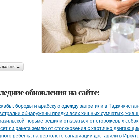
ь дальше →
ледние обновления на сайте:
жабы, бороды и арабскую одежду запретили в Таджикистан
встралии обнаружены предки всех хищных сумчатых, живши
разильской тюрьме решили отказаться от сторожевых собак 
сет ли ракета землю от столкновения с хаотично двигающ
дного ребенка на вертолёте санавиации доставили в Иркутс