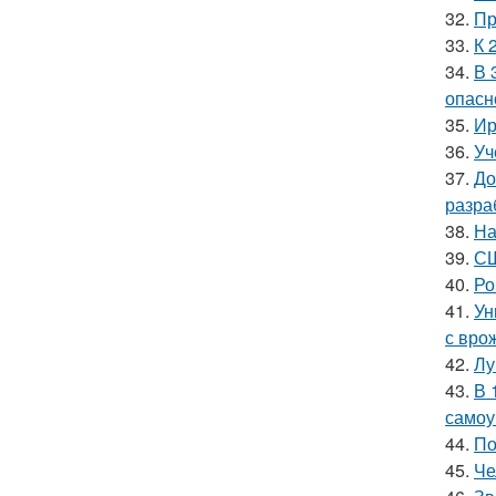
32.
Пр
33.
К 
34.
В 
опасн
35.
Ир
36.
Уч
37.
До
разра
38.
На
39.
СШ
40.
Ро
41.
Ун
с вро
42.
Лу
43.
В 
самоу
44.
По
45.
Че