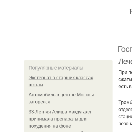
Гос
Леч
Популярные материалы
При п
Экстернат в старших классах
сжаты
школы
есть 
Автомобиль в центре Москвы
Тромб
загорелся.
отдел
33-Летняя Алиша макдугалл
стаци
принимала препараты для
резон
похудения на фоне