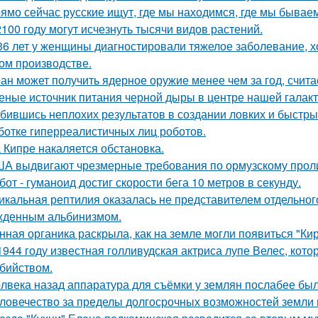
ямо сейчас русские ищут, где мы находимся, где мы бываем
2100 году могут исчезнуть тысячи видов растений.
36 лет у женщины диагностировали тяжелое заболевание, хо
ом производстве.
ан может получить ядерное оружие менее чем за год, счита
еные источник питания черной дыры в центре нашей галак
бившись неплохих результатов в создании ловких и быстры
ботке гиперреалистичных лиц роботов.
 Кипре накаляется обстановка.
А выдвигают чрезмерные требования по ормузскому проливу
бот - гуманоид достиг скорости бега 10 метров в секунду.
икальная рептилия оказалась не представителем отдельног
жденным альбинизмом.
нная органика раскрыла, как на земле могли появиться "Ки
1944 году известная голливудская актриса лупе Велес, кото
бийством.
лвека назад аппаратура для съёмки у землян послабее был
ловечество за пределы долгосрочных возможностей земли