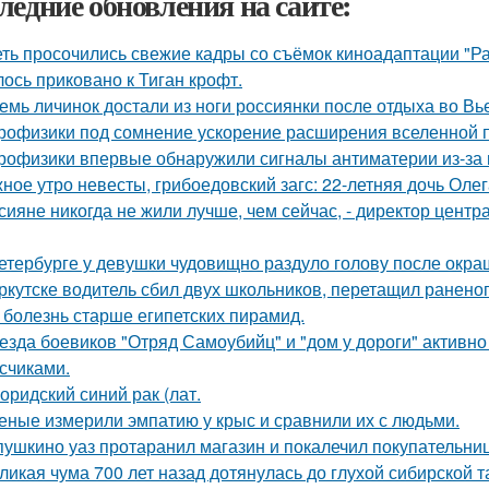
ледние обновления на сайте:
еть просочились свежие кадры со съёмок киноадаптации "Р
лось приковано к Тиган крофт.
емь личинок достали из ноги россиянки после отдыха во Вь
рофизики под сомнение ускорение расширения вселенной 
рофизики впервые обнаружили сигналы антиматерии из-за 
ное утро невесты, грибоедовский загс: 22-летняя дочь Оле
сияне никогда не жили лучше, чем сейчас, - директор цент
етербурге у девушки чудовищно раздуло голову после окра
ркутске водитель сбил двух школьников, перетащил раненог
 болезнь старше египетских пирамид.
езда боевиков "Отряд Самоубийц" и "дом у дороги" активно
счиками.
оридский синий рак (лат.
еные измерили эмпатию у крыс и сравнили их с людьми.
пушкино уаз протаранил магазин и покалечил покупательниц
ликая чума 700 лет назад дотянулась до глухой сибирской та