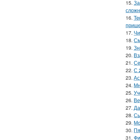
15.
За
сложн
16.
Te
прише
17.
Чи
18.
См
19.
Зн
20.
Вз
21.
Се
22.
С 
23.
Ас
24.
Мн
25.
Уч
26.
Ве
27.
Да
28.
Сы
29.
Мо
30.
Пя
31.
Фи