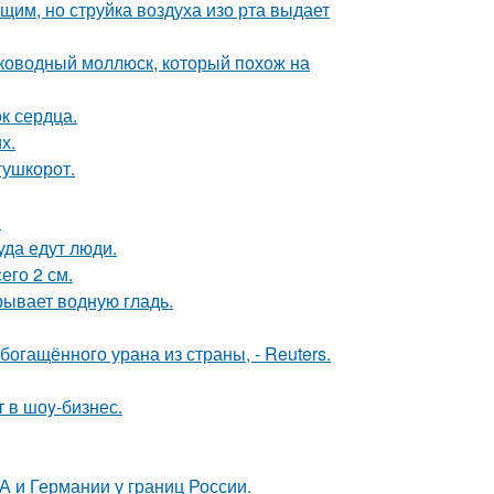
им, но струйка воздуха изо рта выдает
боководный моллюск, который похож на
к сердца.
х.
гушкорот.
.
уда едут люди.
его 2 см.
рывает водную гладь.
гащённого урана из страны, - Reuters.
 в шоy-бизнес.
 и Германии у границ России.