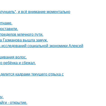
апунцель", и всё внимание моментально
етнаме.
поставили.
пределов млечного пути.
га Газманова вышла замуж.
ра исследований социальной экономики Алексей
шивания волос.
о ребёнка и сбежал.
 делится кадрами текущего отдыха с
у.
йги - открытие.