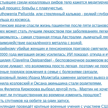
стывшее среди коралловых рифов тело кажется медитирующ
ый процесс борьбы с плавучестью.
uthowenia Pellucida, или стеклянный кальмар - редкий глу
льца из космоса.
тинские врачи спасли жизнь пациентке после пяти останово
ех может стать лучшим лекарством при заболеваниях легки
акомьтесь - самая странная птица Австралии, дымчатый ля
аимодействие раскалённого металла с водой.
рийному убийце женщин и пенсионерок приговор смягчили
2000 года миграция резко усилилась: ИИ показал, откуда и к
цидия (Clavelina Ossipandae) - беспозвоночное размером вс
огие думают, что водомерка просто легкая, поэтому не про
еные порядок рождения в семье с болезнями связали.
рховный лидер Ирана Моджтаба хаменеи запретил вывоз обо
нила козловский и Оксана акиньшина стали родителями.
н Филиппa Киркоровa выбрал другой путь - Mартин не хочет
жет ли путешественник во времени изменить прошлое?
ть спутников на орбите за один запуск.
нляндия проведёт крупные военные учения с участием США