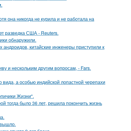
.
тя она никогда не курила и не работала на
ет разведка США - Reuters.
тики обнаружили.
х андроидов, китайские инженеры приступили к
 и нескольким другим вопросам, - Fars.
о вида, а особью индийской лопастной черепахи
рпичики Жизни".
рой тогда было 36 лет, решила покончить жизнь
а.
 вышло.