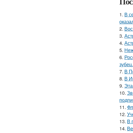
Пос
1.
В с
оказа
2.
Вос
3.
Аст
4.
Аст
5.
Неж
6.
Рос
зубец.
7.
В П
8.
В И
9.
Эта
10.
Зв
подпи
11.
Фл
12.
Уч
13.
В 
14.
Ве