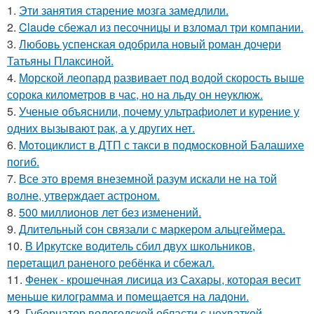
1.
Эти занятия старение мозга замедлили.
2.
Claude сбежал из песочницы и взломал три компании.
3.
Любовь успенская одобрила новый роман дочери
Татьяны Плаксиной.
4.
Морской леопард развивает под водой скорость выше
сорока километров в час, но на льду он неуклюж.
5.
Ученые объяснили, почему ультрафиолет и курение у
одних вызывают рак, а у других нет.
6.
Moтоциклист в ДТП с такси в подмосковной Балашихе
погиб.
7.
Все это время внеземной разум искали не на той
волне, утверждает астроном.
8.
500 миллионов лет без изменений.
9.
Длительный сон связали с маркером альцгеймера.
10.
В Иркутске водитель сбил двух школьников,
перетащил раненого ребёнка и сбежал.
11.
Фенек - крошечная лисица из Сахары, которая весит
меньше килограмма и помещается на ладони.
12.
Губернатор вологодской области с нехваткой