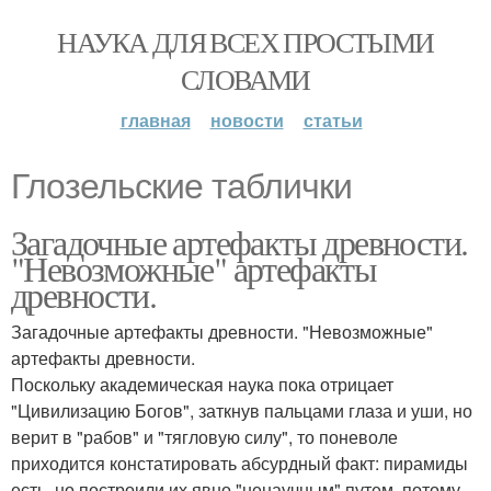
НАУКА ДЛЯ ВСЕХ ПРОСТЫМИ
СЛОВАМИ
главная
новости
статьи
Глозельские таблички
Загадочные артефакты древности.
"Невозможные" артефакты
древности.
Загадочные артефакты древности. "Невозможные"
артефакты древности.
Поскольку академическая наука пока отрицает
"Цивилизацию Богов", заткнув пальцами глаза и уши, но
верит в "рабов" и "тягловую силу", то поневоле
приходится констатировать абсурдный факт: пирамиды
есть, но построили их явно "ненаучным" путем, потому