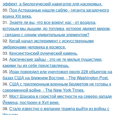
эффект, а биологический навигатор для насекомых.
30.
Под Астраханью нашли саблю - гиганта загадочного
воина Xiii века.
31.
Знаете ли вы, что все вокруг нас - от воздуха,
которым мы дышим, до топлива, которое движет миром,
- связано с одним удивительным элементом?
32.
Китай начал эксперимент с искусственными
эмбрионами человека в космосе.
33.
Кенсингтонский рунический камень.
34.
Арктические зайцы - это не те милые пушистики,
какими ты их себе представляешь.
35.
Иран повредил или уничтожил около 228 объектов на
базах США на ближнем Востоке, - The Washington Post.
36.
США с триллионным военным бюджетом не готовы к
современной войне, - The New York Times.
37.
Мост Шахара в гористой местности на северо-западе
Йемена, построен в Xvii веке.
38.
Стало известно о желании трампа выйти из войны с
Ираном.