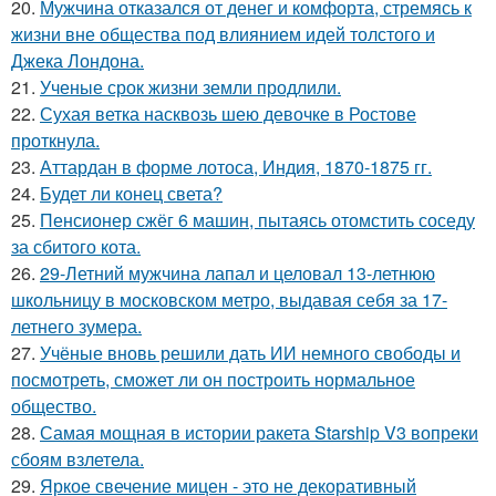
20.
Мужчина отказался от денег и комфорта, стремясь к
жизни вне общества под влиянием идей толстого и
Джека Лондона.
21.
Ученые срок жизни земли продлили.
22.
Сухая ветка насквозь шею девочке в Ростове
проткнула.
23.
Аттардан в форме лотоса, Индия, 1870-1875 гг.
24.
Будет ли конец света?
25.
Пенсионер сжёг 6 машин, пытаясь отомстить соседу
за сбитого кота.
26.
29-Летний мужчина лапал и целовал 13-летнюю
школьницу в московском метро, выдавая себя за 17-
летнего зумера.
27.
Учёные вновь решили дать ИИ немного свободы и
посмотреть, сможет ли он построить нормальное
общество.
28.
Самая мощная в истории ракета Starship V3 вопреки
сбоям взлетела.
29.
Яркое свечение мицен - это не декоративный