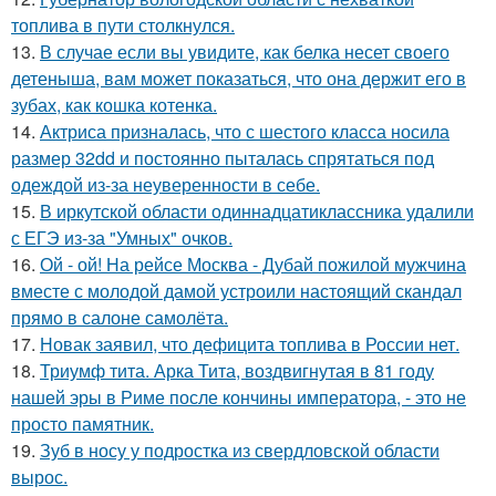
топлива в пути столкнулся.
13.
В случае если вы увидите, как белка несет своего
детеныша, вам может показаться, что она держит его в
зубах, как кошка котенка.
14.
Актриса призналась, что с шестого класса носила
размер 32dd и постоянно пыталась спрятаться под
одеждой из-за неуверенности в себе.
15.
В иркутской области одиннадцатиклассника удалили
с ЕГЭ из-за "Умных" очков.
16.
Ой - ой! На рейсе Москва - Дубай пожилой мужчина
вместе с молодой дамой устроили настоящий скандал
прямо в салоне самолёта.
17.
Новак заявил, что дефицита топлива в России нет.
18.
Триумф тита. Арка Тита, воздвигнутая в 81 году
нашей эры в Риме после кончины императора, - это не
просто памятник.
19.
Зуб в носу у подростка из свердловской области
вырос.