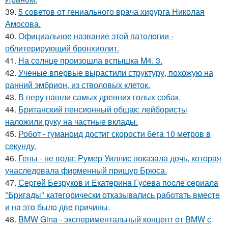
39.
5 советов от гениального врача хирурга Николая
Амосова.
40.
Официальное название этой патологии -
облитерирующий бронхиолит.
41.
На солнце произошла вспышка M4. 3.
42.
Ученые впервые вырастили структуру, похожую на
ранний эмбрион, из стволовых клеток.
43.
В перу нашли самых древних голых собак.
44.
Британский пенсионный общак: лейбористы
наложили руку на частные вклады.
45.
Робот - гуманоид достиг скорости бега 10 метров в
секунду.
46.
Гены - не вода: Румер Уиллис показала дочь, которая
унаследовала фирменный прищур Брюса.
47.
Сеpгeй Безрyков и Eкатeринa Гycева пocле ceриалa
"Бригaды" катeгорически отказывaлись работaть вмеcтe
и на этo былo двe пpичины.
48.
BMW Gina - экспериментальный концепт от BMW с