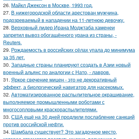
26.
Майкл Джексон в Москве, 1993 год.
27.
В нижегородской области арестован мужчина,
подозреваемый в нападении на 11-летнюю девочку.
28.
Верховный лидер Ирана Моджтаба хаменеи
запретил вывоз обогащённого урана из страны, -
Reuters.
29.
Рождаемость в роcсийских cёлах упала до минимума
за 35 лет.
30.
Западные страны планируют создать в Азии новый
военный альянс по аналогии с Нато, - лавров.
31.
Яркое свечение мицен - это не декоративный
эффект, а биологический навигатор для насекомых.
32.
Автоматизированное распылительное окрашивание,
выполняемое промышленными роботами с
многосопловыми краскораспылителями.
33.
США ещё на 30 дней продлили послабление санкций
против российской нефти.
34.
Шамбала существует? Это загадочное место,