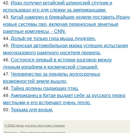
42.
Иран получил китайский шпионский спутник и
использовал его для слежки за американцами.
43.
Китай намерен в ближайшие недели поставить Ирану
новые системы пво, включая переносные зенитные
ракетные комплексы, - CNN.
44.
Дольф не только гора мышц лундгрен.
45.
Японская автомобильная марка успешно испытания
многоразового ракетного носителя провела.
46.
Состоялся первый в истории разговор между
лунным кораблем и космической станцией.
47.
Человечество за пределы долгосрочных
возможностей земли вышло.
48.
Тайна долины падающих птиц.
49.
Американец в Китае выдает себя за русского перед
местными и его встречают очень тепло.
50.
Тюрьма для ведьм.
© 2026 Наука для всех простыми словами
Контакты
Пользовательское соглашение