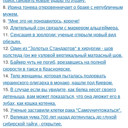
приостановить новые удары по Ирану.
8.
Ирина тонева откровенничает о браке с непубличным
мужем.
9.
"Мне это не понравилось, короче!
10.
Длительный сон связали с маркером альцгеймера.
11.
Сенсация в зоологии: ученые открыли новый вид
обезьян.
12.
Один из "Золотых Стандартов" в хирургии - шов
холстеда (он же узловой вертикальный матрасный шов.
13.
Байкер чуть не погиб, врезавшись на полной
скорости в такси в Красноярске.
14.
Тело женщины, которая пыталась подорвать
украинского олигарха в монако, нашли под Киевом.
15.
В случае если вы увидите, как белка несет своего
детеныша, вам может показаться, что она держит его в
зубах, как кошка котенка.
16.
Ученые заставили клетки рака "Самоуничтожаться".
17.
Великая чума 700 лет назад дотянулась до глухой
сибирской тайги - открытие.