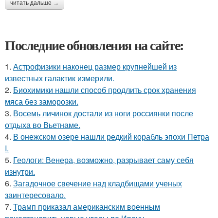
читать дальше →
Последние обновления на сайте:
1.
Астрофизики наконец размер крупнейшей из
известных галактик измерили.
2.
Биохимики нашли способ продлить срок хранения
мяса без заморозки.
3.
Восемь личинок достали из ноги россиянки после
отдыха во Вьетнаме.
4.
В онежском озере нашли редкий корабль эпохи Петра
I.
5.
Геологи: Венера, возможно, разрывает саму себя
изнутри.
6.
Загадочное свечение над кладбищами ученых
заинтересовало.
7.
Трамп приказал американским военным