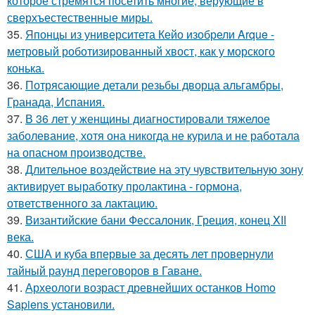
которое стремятся посетить многие, верующие в
сверхъестественные миры.
35.
Японцы из университета Кейо изобрели Arque -
метровый роботизированный хвост, как у морского
конька.
36.
Потрясающие детали резьбы дворца альгамбры,
Гранада, Испания.
37.
В 36 лет у женщины диагностировали тяжелое
заболевание, хотя она никогда не курила и не работала
на опасном производстве.
38.
Длительное воздействие на эту чувствительную зону
активирует выработку пролактина - гормона,
ответственного за лактацию.
39.
Византийские бани Фессалоник, Греция, конец XII
века.
40.
США и куба впервые за десять лет провернули
тайный раунд переговоров в Гаване.
41.
Археологи возраст древнейших останков Homo
Sapiens установили.