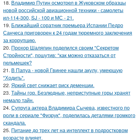
18.
Владимир Путин осмотрел в Жуковском образцы
новой российской авиационной техники - самолеты
ил-114-300, SJ - 100 и МС - 21.
19.
Ближайший соратник премьера Испании Педро
Санчеса приговорен к 24 годам тюремного заключения
за коррупцию.
20.
Прохор Шаляпин поделился своим "Секретом
Стройности", пошутив: "как можно отказаться от
пельмешек?
21.
В Папуа - новой Гвинее нашли акулу, умеющую
"Ходить".
22.
Яркий свет снижает риск деменции.
23.
Тайны гор. Безлюдные, неприступные горы хранят
немало тайн.
24.
Супруга актера Владимира Сычева, известного по
роли в сериале "Физрук", поделилась деталями громкого
скандала.
25.
Питание до трех лет на интеллект в подростковом
возрасте влияет.