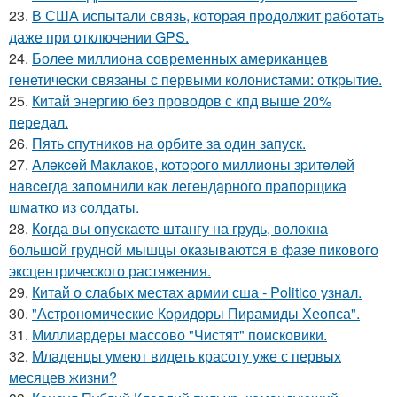
23.
В США испытали связь, которая продолжит работать
даже при отключении GPS.
24.
Более миллиона современных американцев
генетически связаны с первыми колонистами: открытие.
25.
Китай энергию без проводов с кпд выше 20%
передал.
26.
Пять спутников на орбите за один запуск.
27.
Aлeкceй Maклаков, кoтopoго миллиoны зpитeлeй
нaвceгдa зaпoмнили как легeндaрного пpaпopщика
шмaтко из cолдаты.
28.
Когда вы опускаете штангу на грудь, волокна
большой грудной мышцы оказываются в фазе пикового
эксцентрического растяжения.
29.
Китай о слабых местах армии сша - Politico узнал.
30.
"Астрономические Коридоры Пирамиды Хеопса".
31.
Миллиардеры массово "Чистят" поисковики.
32.
Младенцы умеют видеть красоту уже с первых
месяцев жизни?