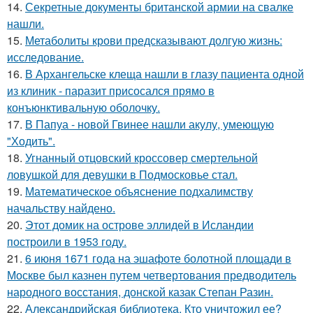
14.
Секретные документы британской армии на свалке
нашли.
15.
Метаболиты крови предсказывают долгую жизнь:
исследование.
16.
В Архангельске клеща нашли в глазу пациента одной
из клиник - паразит присосался прямо в
конъюнктивальную оболочку.
17.
В Папуа - новой Гвинее нашли акулу, умеющую
"Ходить".
18.
Угнанный отцовский кроссовер смертельной
ловушкой для девушки в Подмосковье стал.
19.
Математическое объяснение подхалимству
начальству найдено.
20.
Этот домик на острове эллидей в Исландии
построили в 1953 году.
21.
6 июня 1671 года на эшафоте болотной площади в
Москве был казнен путем четвертования предводитель
народного восстания, донской казак Степан Разин.
22.
Александрийская библиотека. Кто уничтожил ее?