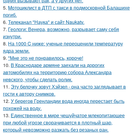
одних вызывают рак, а у других нет.
5.
Moтоциклист в ДТП с такси в подмосковной Балашихе
погиб.
6.
Телеканал "Наука" и сайт Naukatv.
7.
Геологи: Венера, возможно, разрывает саму себя
изнутри.
8.
На 1000 C ниже: ученые переоценили температуру
ядра земли.
9.
"Мне это не понравилось, короче!
10.
В Краснодаре армяне заехали на дорогих
автомобилях на территорию собора Александра
невского, чтобы сделать ролик.
11.
Эту белочку зовут Хэйзел - она часто заглядывает в
гости к автору снимков.
12.
У берегов Гренландии вода иногда перестает быть
похожей на воду.
13.
Единственное в мире чешуйчатое млекопитающее
при любой угрозе сворачивается в плотный шар,
который невозможно разжать без резаных ран.