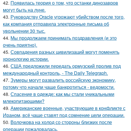
42.
Появилась теория о том, что останки динозавров
могут быть на луне.
43.
Руководству Oracle угрожают убийством после того,
как компания отправила электронные письма об
увольнении 30 тыс.
44.
Мы продолжаем принимать поздравления (и это
очень приятно).
45.
Совпадения разных цивилизаций могут поменять
хронологию истории.
46.
США предложили передать ормузский пролив под
международный контроль, - The Daily Telegraph.
47.
Зумеры могут развалить российскую экономику,
потому что начали чаще банкротиться - ведомости.
48.
Спасение в одежде: как мы стали уникальными
млекопитающими?
49.
Американские военные, участвующие в конфликте с
Ираном, всё чаще ставят под сомнение цели операции.
50.
Волочкова на холод со стороны близких после
операции пожаловалась.