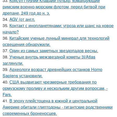
33.
Консул Публий Клавдий пульхр, командующий
римским военно-морским флотом, перед битвой при
дрепане, 249 год до н. э.
34.
AGV (от англ.
35.
Контакт с инопланетянами: угроза или шанс на новое
начало?
36.
Китайские ученые лунный минерал для технологий
освещения обнаружили.
37.
Один из самых заметных звездопадов весны.
38.
Ученые внутрь межзвездной кометы 3I/Atlas
заглянули.
39.
Археологи возраст древнейших останков Homo
Sapiens установили.
40.
США выдвигают чрезмерные требования по
ормузскому проливу и нескольким другим вопросам, -
Fars.
41.
В эпоху плейстоцена в южной и центральной
Америке обитали глиптодоны - гигантские родственники
современных броненосцев.