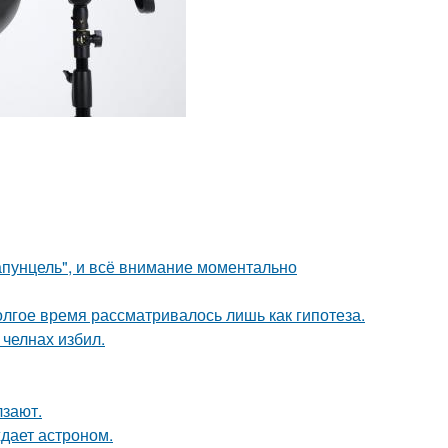
апунцель", и всё внимание моментально
олгое время рассматривалось лишь как гипотеза.
челнах избил.
лзают.
ждает астроном.