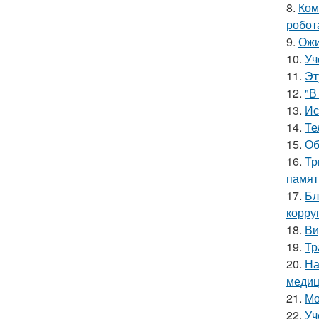
8.
Ком
робот
9.
Ожи
10.
Уч
11.
Эт
12.
"В
13.
Ис
14.
Те
15.
Об
16.
Тр
памят
17.
Бл
корру
18.
Ви
19.
Тр
20.
На
медиц
21.
Мо
22.
Уч