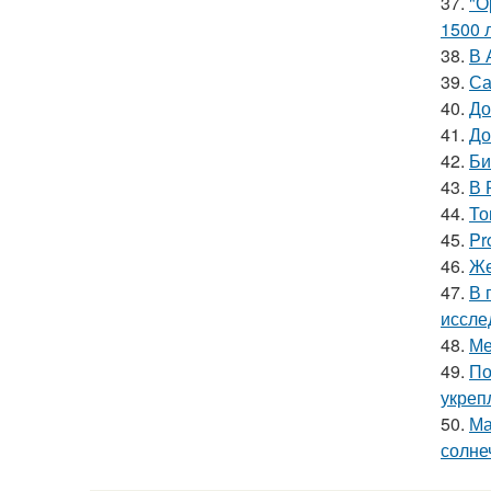
37.
"О
1500 л
38.
В 
39.
Са
40.
До
41.
До
42.
Би
43.
В 
44.
То
45.
Pr
46.
Же
47.
В 
иссле
48.
Ме
49.
По
укреп
50.
Ма
солне