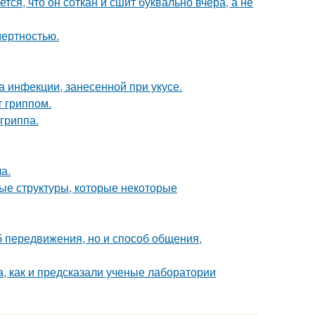
ся, что он соткан и сшит буквально вчера, а не
мертностью.
а инфекции, занесенной при укусе.
 гриппом.
гриппа.
а.
ые структуры, которые некоторые
об передвижения, но и способ общения,
, как и предсказали ученые лаборатории