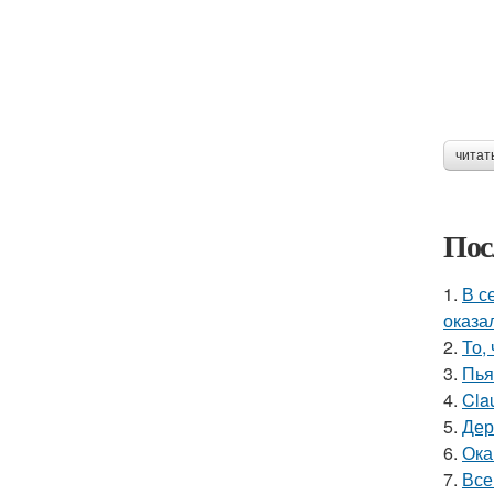
читат
Пос
1.
В с
оказа
2.
То,
3.
Пья
4.
Cla
5.
Дер
6.
Ока
7.
Все