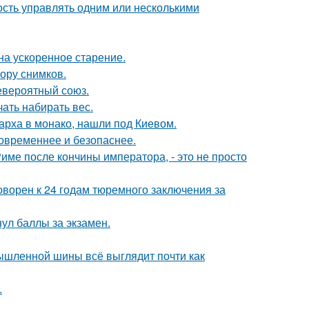
сть управлять одним или несколькими
на ускоренное старение.
тору снимков.
евероятный союз.
ать набирать вес.
арха в монако, нашли под Киевом.
овременнее и безопаснее.
Риме после кончины императора, - это не просто
ворен к 24 годам тюремного заключения за
нул баллы за экзамен.
мышленной шины всё выглядит почти как
.