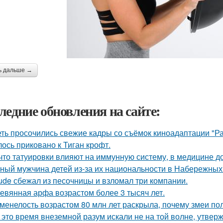
ь дальше →
ледние обновления на сайте:
еть просочились свежие кадры со съёмок киноадаптации "Р
лось приковано к Тиган крофт.
 что татуировки влияют на иммунную систему, в медицине д
ный мужчина детей из-за их национальности в Набережных 
ude сбежал из песочницы и взломал три компании.
евянная арфа возрастом более 3 тысяч лет.
менелость возрастом 80 млн лет раскрыла, почему змеи по
 это время внеземной разум искали не на той волне, утвер