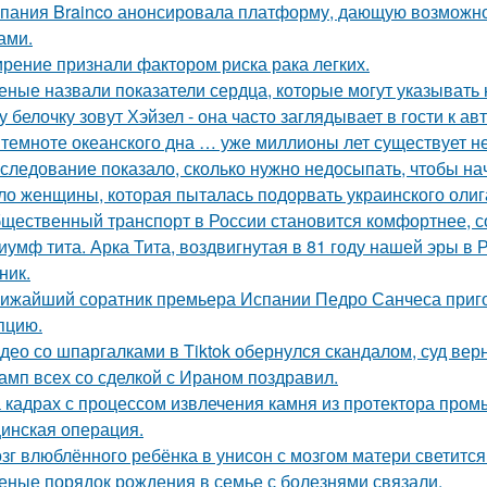
пания Brainco анонсировала платформу, дающую возможно
ами.
рение признали фактором риска рака легких.
еные назвали показатели сердца, которые могут указывать 
у белочку зовут Хэйзел - она часто заглядывает в гости к ав
 темноте океанского дна … уже миллионы лет существует н
следование показало, сколько нужно недосыпать, чтобы нач
ло женщины, которая пыталась подорвать украинского олиг
щественный транспорт в России становится комфортнее, с
иумф тита. Арка Тита, воздвигнутая в 81 году нашей эры в 
ник.
ижайший соратник премьера Испании Педро Санчеса приго
пцию.
део со шпаргалками в Tiktok обернулся скандалом, суд вер
амп всех со сделкой с Ираном поздравил.
 кадрах с процессом извлечения камня из протектора про
инская операция.
зг влюблённого ребёнка в унисон с мозгом матери светится
еные порядок рождения в семье с болезнями связали.