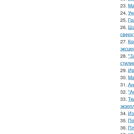
23.
Ма
24.
Ун
25.
Гр
26.
Ша
сверх
27.
Ко
эксце
28.
"З
стили
29.
Ир
30.
Ма
31.
Ан
32.
"А
33.
Те
экзоп
34.
Из
35.
По
36.
Пл