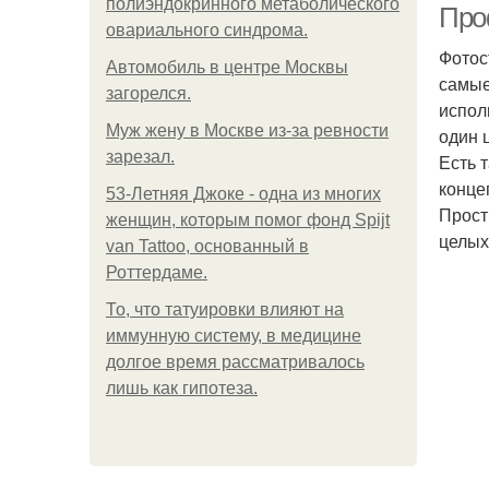
полиэндокринного метаболического
Про
овариального синдрома.
Фотос
Автомобиль в центре Москвы
самые
загорелся.
испол
Mуж жену в Москве из-за ревности
один 
зарезал.
Есть 
конце
53-Летняя Джоке - одна из многих
Прост
женщин, которым помог фонд Spijt
целых
van Tattoo, основанный в
Роттердаме.
То, что татуировки влияют на
иммунную систему, в медицине
долгое время рассматривалось
лишь как гипотеза.