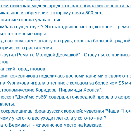
тематическая модель предсказывает обвал численности нас
икальное изобретение, которому почти 500 лет.
анитные города улахан - сис.
мбала существует? Это загадочное место, которое стремят
ъестественные миры.
гда вы опускаете штангу на грудь, волокна большой грудн
нтрического растяжения.
акрутил Роман с Молодой Девушкой" - Стасу пьехе припис
стов.
анский город гномов.
рия кожевникова поделилась воспоминаниями о своих отно
на Курникова играла в теннис с кольцом за более чем $5 ми
строномические Коридоры Пирамиды Хеопса".
лескоп "Джеймс Уэбб" совершил очередной прорыв в астро
ланеты.
 сокровищницы французских королей: чудесная "Чаша Птоле
чему у кого-то вес уходит легко, а у кого-то - нет?
ато Бермамыт - живописное место на Кавказе.