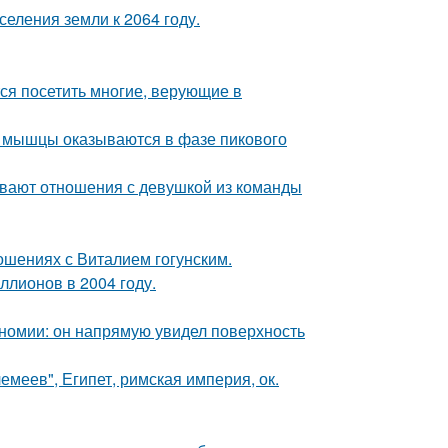
еления земли к 2064 году.
ся посетить многие, верующие в
ой мышцы оказываются в фазе пикового
ывают отношения с девушкой из команды
шениях с Виталием гогунским.
ллионов в 2004 году.
номии: он напрямую увидел поверхность
меев", Египет, римская империя, ок.