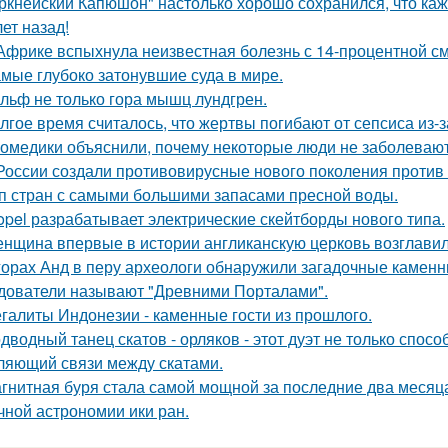
ркнейский Капюшон" настолько хорошо сохранился, что кажет
ет назад!
Африке вспыхнула неизвестная болезнь с 14-процентной с
мые глубоко затонувшие суда в мире.
льф не только гора мышц лундгрен.
лгое время считалось, что жертвы погибают от сепсиса из-з
омедики объяснили, почему некоторые люди не заболевают
России создали противовирусные нового поколения против 
п стран с самыми большими запасами пресной воды.
opel разрабатывает электрические скейтборды нового типа.
нщина впервые в истории англиканскую церковь возглавил
горах Анд в перу археологи обнаружили загадочные каменн
дователи называют "Древними Порталами".
галиты Индонезии - каменные гости из прошлого.
дводный танец скатов - орляков - этот дуэт не только спос
ляющий связи между скатами.
гнитная буря стала самой мощной за последние два месяца
чной астрономии ики ран.