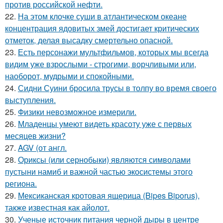
против российской нефти.
22.
На этом клочке суши в атлантическом океане
концентрация ядовитых змей достигает критических
отметок, делая высадку смертельно опасной.
23.
Есть персонажи мультфильмов, которых мы всегда
видим уже взрослыми - строгими, ворчливыми или,
наоборот, мудрыми и спокойными.
24.
Сидни Суини бросила трусы в толпу во время своего
выступления.
25.
Физики невозможное измерили.
26.
Младенцы умеют видеть красоту уже с первых
месяцев жизни?
27.
AGV (от англ.
28.
Ориксы (или сернобыки) являются символами
пустыни намиб и важной частью экосистемы этого
региона.
29.
Мексиканская кротовая ящерица (Bipes Biporus),
также известная как айолот.
30.
Ученые источник питания черной дыры в центре