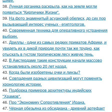
Шиве.
38.
Лунная органика раскрыла, как на земле могли
появиться "Кирпичики Жизни".
39.
На фото знаменитый асуанский обелиск, до сих пор
вызывающий интерес ученых - египтологов.
40.
Современная техника для оперативного устранения
выбоин.
41.
Дриллы - одни из самых редких приматов Африки, и
увидеть их в дикой природе почти так же трудно, как
отыскать в густом тропическом лесу живую тень.
42.
В Амстердаме такие конструкции начали массово
устанавливать около 20 лет назад.
43.
Когда были изобретены очки и линзы?
44.
Совпадения разных цивилизаций могут поменять
хронологию истории.
45.
Подборка примеров архитектуры индийских
"Храмов".
46.
Про "Экономику Сопротивления" Ирана.
47.
Чёрная обезьяна из обсидиана - древний артефакт