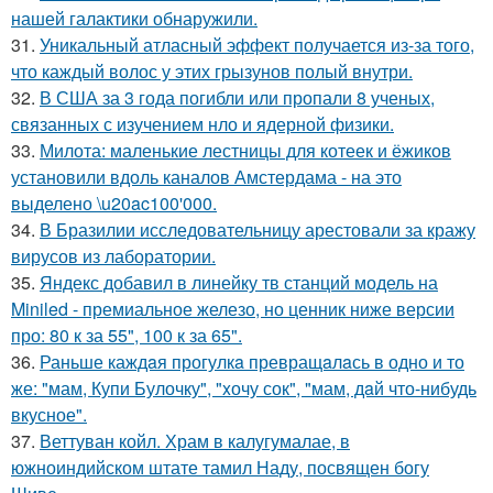
нашей галактики обнаружили.
31.
Уникальный атласный эффект получается из-за того,
что каждый волос у этих грызунов полый внутри.
32.
В США за 3 года погибли или пропали 8 ученых,
связанных с изучением нло и ядерной физики.
33.
Милота: маленькие лестницы для котеек и ёжиков
установили вдоль каналов Амстердама - на это
выделено \u20ac100'000.
34.
В Бразилии исследовательницу арестовали за кражу
вирусов из лаборатории.
35.
Яндекс добавил в линейку тв станций модель на
Miniled - премиальное железо, но ценник ниже версии
про: 80 к за 55", 100 к за 65".
36.
Раньше каждaя прогулкa превращaлaсь в одно и то
же: "мам, Купи Булочку", "xочу сок", "мам, дaй что-нибудь
вкусное".
37.
Веттуван койл. Храм в калугумалае, в
южноиндийском штате тамил Наду, посвящен богу