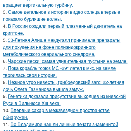
вращает вертикальную турбину.
3.
Самое детальное в истории видео солнца впервые
показало бурлящие волны.
4.
В России создали первый плазменный двигатель на
криптоне.
5.
33-Летняя Алиша макдугалл принимала препараты
для похудения на фоне полиэндокринного
метаболического овариального синдрома.
6.
Чарские пески: самая удивительная пустыня на земле.
7.
Пока корабль "союз МС -29" летел к мкс, на земле
творилась своя история.
8.
Нежное утро невесты, грибоедовский загс: 22-летняя
дочь Олега Газманова вышла замуж.
9.
Генетики доказали присутствие выходцев из киевской
Руси в Вильнюсе Xiii века.
10.
Впервые сахар в межзвездном пространстве
обнаружен.
11.
Во Владимире нашли личные печати знаменитой