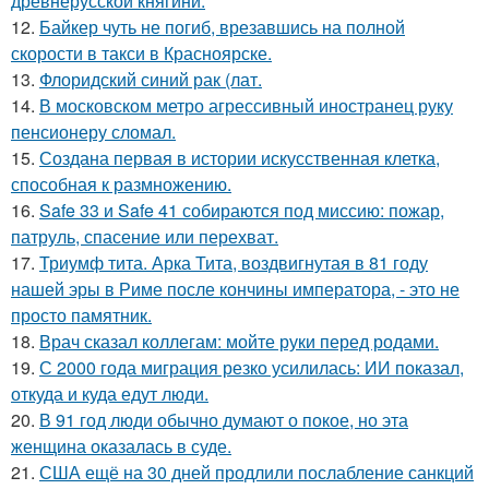
древнерусской княгини.
12.
Байкер чуть не погиб, врезавшись на полной
скорости в такси в Красноярске.
13.
Флоридский синий рак (лат.
14.
В московском метро агрессивный иностранец руку
пенсионеру сломал.
15.
Создана первая в истории искусственная клетка,
способная к размножению.
16.
Safe 33 и Safe 41 собираются под миссию: пожар,
патруль, спасение или перехват.
17.
Триумф тита. Арка Тита, воздвигнутая в 81 году
нашей эры в Риме после кончины императора, - это не
просто памятник.
18.
Врач сказал коллегам: мойте руки перед родами.
19.
С 2000 года миграция резко усилилась: ИИ показал,
откуда и куда едут люди.
20.
В 91 год люди обычно думают о покое, но эта
женщина оказалась в суде.
21.
США ещё на 30 дней продлили послабление санкций