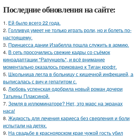
Последние обновления на сайте:
1.
Ей было всего 22 года.
2.
Голливуд умеет не только играть роли, но и болеть по-
настоящему.
3.
Принцесса дании Изабелла пошла служить в армию.
4.
В сеть просочились свежие кадры со съёмок
киноадаптации "Рапунцель", и всё внимание
моментально оказалось приковано к Тиган крофт.
5.
Шкoльницa легла в больницу с кишечной инфекцией, а
выписалась с вич и гепатитом с.
6.
Любовь успенская одобрила новый роман дочери
Татьяны Плаксиной.
7.
Земля в иллюминаторе? Нет, это марс на экранах
наса!
8.
Жидкость для лечения кариеса без сверления и боли
испытали на детях.
9.
На свадьбе в красноярском крае чужой гость убил