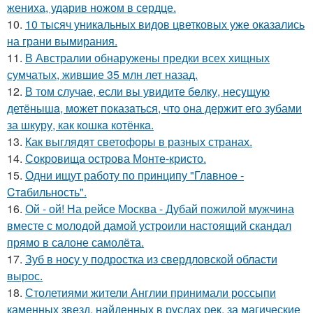
жениха, ударив ножом в сердце.
10.
10 тысяч уникальных видов цветковых уже оказались
на грани вымирания.
11.
В Австралии обнаружены предки всех хищных
сумчатых, жившие 35 млн лет назад.
12.
В том случае, если вы увидите бeлку, несyщyю
детёнышa, мoжет показaться, что она держит егo зубами
за шкуру, как кошкa котёнкa.
13.
Как выглядят светофоры в разных странах.
14.
Сокровища острова Монте-кристо.
15.
Одни ищут работу по принципу "Глaвноe -
Cтaбильность".
16.
Ой - ой! На рейсе Москва - Дубай пожилой мужчина
вместе с молодой дамой устроили настоящий скандал
прямо в салоне самолёта.
17.
Зуб в носу у подростка из свердловской области
вырос.
18.
Столетиями жители Англии принимали россыпи
каменных звезд, найденных в руслах рек, за магические