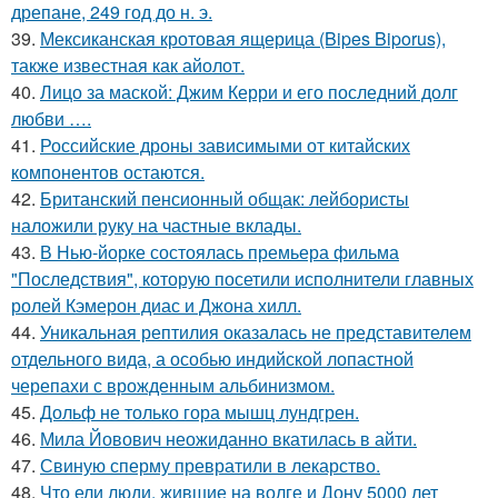
дрепане, 249 год до н. э.
39.
Мексиканская кротовая ящерица (Bipes Biporus),
также известная как айолот.
40.
Лицо за маской: Джим Керри и его последний долг
любви ….
41.
Российские дроны зависимыми от китайских
компонентов остаются.
42.
Британский пенсионный общак: лейбористы
наложили руку на частные вклады.
43.
В Нью-йорке состоялась премьера фильма
"Последствия", которую посетили исполнители главных
ролей Кэмерон диас и Джона хилл.
44.
Уникальная рептилия оказалась не представителем
отдельного вида, а особью индийской лопастной
черепахи с врожденным альбинизмом.
45.
Дольф не только гора мышц лундгрен.
46.
Мила Йовович неожиданно вкатилась в айти.
47.
Свиную сперму превратили в лекарство.
48.
Что ели люди, жившие на волге и Дону 5000 лет