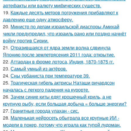
артефакты или валюту мифических существ.
19.
Каждые десять метров погружения прибавляют к
давлению еще одну атмосферу.
20.
Министр по делам израильской диаспоры Амихай
чикли предупредил, что израиль рано или поздно начнёт
войну против Сирии.
21.
Отразившаяся от ядра земли волна сдвинула
Японию после землетрясения 2011 года: открытие.
22.
Аттардан в форме лотоса, Индия, 1870-1875 гг.
23.
Самый умный из актёров.
24.
Сны урбаниста при температуре 39.
25.
Трагическая гибель актрисы Наташи ричардсон
началась с легкого падения на курорте.
26.
Зачем синие киты едят крошечный криль, а не
крупную рыбу, если большая добыча = больше энергии?
27.
Гранитные города улахан - сис.
28.
Маленькая нейросеть обыграла все крупные ИИ -
модели в покер, потому что играла как тупой лудоман.