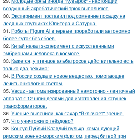
29.
Молодые орлы иногда "Кувырок" - настоящий
воздушный акробатический трюк выполняют.
30.
Эксперимент поставил под сомнение посадку на
ледяных спутниках Юпитера и Сатурна.
31.
Роботы Figure AI впервые проработали автономно
более суток без сбоев.
32.
Китай начал эксперимент с искусственными
эмбрионами человека в космосе.
33.
Кажется, у птенцов альбатросов действительно есть
только два режима:
34.
В России создали новое вещество, помогающее
лечить онкологию светом.
35.
Vacuz - автоматизированный намоточно - ленточный
аппарат с 12 шпинделями для изготовления катушек
трансформаторов.
36.
Ученые выяснили, как сахар "Включает" зрение.
37.
Что уничтожило гнёздово?
38.
Консул Публий Клавдий пульхр, командующий
римским военно-морским флотом, перед битвой при