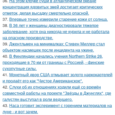
36.
На этом клочке суши в атлантическом океане
концентрация ядовитых змей достигает критических
отметок, делая высадку смертельно опасной.
37.
Впервые точно измерили старение кожи от солнца.
38.
В 36 лет у женщины диагностировали тяжелое
заболевание, хотя она никогда не курила и не работала
на опасном производстве.
39.
Джентльмен на минималках: Стивен Миллер стал
объектом насмешек после инцидента на ужине.
40.
В Финляндии начались учения Northern Strike 26,
проходящие в 70 км от границы с Россией, - финские
сухопутные силы.
41.
Монетный двор США отмывает золото наркокартелей
и продаёт его как "Чистое Американское".
42.
Слухи об их отношениях ходили ещё со времён
совместной работы на проекте "Звёзды в Джунглях", где
галустян выступал в роли ведущего.
43.
Наса готовит эксперимент с горением материалов на
луне - и вот зачем.