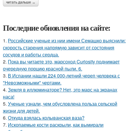
читать дальше →
Последние обновления на сайте:
1.
Российские ученые из нии имени Семашко выяснили:
скорость старения напрямую зависит от состояния
сосудов и работы сердца.
2.
Пока вы читаете это, марсоход Curiosity поднимает
очередную порцию красной пыли. 6.
3.
В Испании нашли 224 000-летний череп человека с
"Невозможными" чертами.
4.
Земля в иллюминаторе? Нет, это марс на экранах
наса!
5.
Ученые узнали, чем обусловлена польза сельской
жизни для детей.
6.
Откуда взялась колыванская ваза?
7.
Ископаемые кости раскрыли, как вымирали