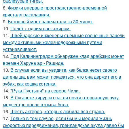
саблезубые тигры.
8.
Физики впервые пространственно-временной
кристалл расплавили.
9.
Бетонный мост напечатали за 30 минут.
10.
Полёт с одним пассажиром.
11.
Швейцарские инженеры съёмные солнечные панели
между активными железнодорожными путями
устанавливают.
12.
Под Калининградом обнаружен клад арабских монет
времен Харуна ар - Рашида.
13.
В случае если вы увидите, как белка несет своего
детеныша, вам может показаться, что она держит его в
зубах, как кошка котенка.
14.
"Рука Пустыни" на севере Чили.
15.
В Луганске хирурги спасли почти оторванную руку
медсестре после взрыва бпла.
16.
Шесть актёров, которых любила вся страна.
17.
Только в том случае, если бы мы мерили жизнь
скоростью передвижения, гренландская акула давно бы