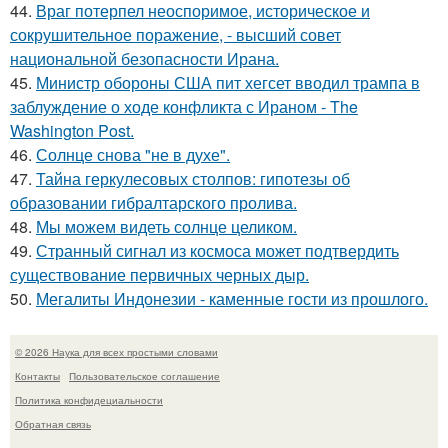
44.
Враг потерпел неоспоримое, историческое и
сокрушительное поражение, - высший совет
национальной безопасности Ирана.
45.
Министр обороны США пит хегсет вводил трампа в
заблуждение о ходе конфликта с Ираном - The
Washington Post.
46.
Солнце снова "не в духе".
47.
Тайна геркулесовых столпов: гипотезы об
образовании гибралтарского пролива.
48.
Мы можем видеть солнце целиком.
49.
Странный сигнал из космоса может подтвердить
существование первичных черных дыр.
50.
Мегалиты Индонезии - каменные гости из прошлого.
© 2026 Наука для всех простыми словами
Контакты
Пользовательское соглашение
Политика конфидециальности
Обратная связь