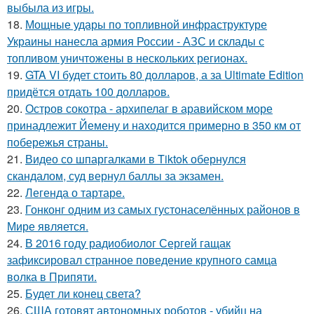
выбыла из игры.
18.
Мощные удары по топливной инфраструктуре
Украины нанесла армия России - АЗС и склады с
топливом уничтожены в нескольких регионах.
19.
GTA VI будет стоить 80 долларов, а за Ultimate Edition
придётся отдать 100 долларов.
20.
Остров сокотра - архипелаг в аравийском море
принадлежит Йемену и находится примерно в 350 км от
побережья страны.
21.
Видео со шпаргалками в Tiktok обернулся
скандалом, суд вернул баллы за экзамен.
22.
Легенда о тартаре.
23.
Гонконг одним из самых густонаселённых районов в
Мире является.
24.
В 2016 году радиобиолог Сергей гащак
зафиксировал странное поведение крупного самца
волка в Припяти.
25.
Будет ли конец света?
26.
США готовят автономных роботов - убийц на