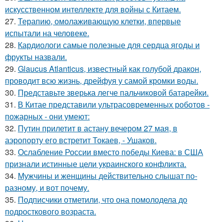
искусственном интеллекте для войны с Китаем.
27.
Терапию, омолаживающую клетки, впервые
испытали на человеке.
28.
Кардиологи самые полезные для сердца ягоды и
фрукты назвали.
29.
Glaucus Atlanticus, известный как голубой дракон,
проводит всю жизнь, дрейфуя у самой кромки воды.
30.
Представьте зверька легче пальчиковой батарейки.
31.
В Китае представили ультрасовременных роботов -
пожарных - они умеют:
32.
Путин прилетит в астану вечером 27 мая, в
аэропорту его встретит Токаев, - Ушаков.
33.
Ослабление России вместо победы Киева: в США
признали истинные цели украинского конфликта.
34.
Мужчины и женщины действительно слышат по-
разному, и вот почему.
35.
Подписчики отметили, что она помолодела до
подросткового возраста.