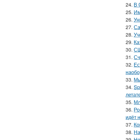
24.
В 
25.
Им
26.
Ун
27.
Са
28.
Уч
29.
Ка
30.
СШ
31.
Сч
32.
Ес
наобо
33.
Мы
34.
Sp
летат
35.
Мл
36.
Ро
идёт 
37.
Ко
38.
На
39.
Но