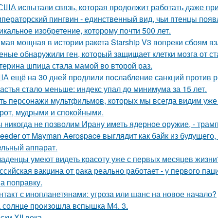
США испытали связь, которая продолжит работать даже пр
ператорский пингвин - единственный вид, чьи птенцы появ
икальное изобретение, которому почти 500 лет.
мая мощная в истории ракета Starship V3 вопреки сбоям вз
еные обнаружили ген, который защищает клетки мозга от ст
терина шпица стала мамой во второй раз.
А ещё на 30 дней продлили послабление санкций против р
астья стало меньше: индекс упал до минимума за 15 лет.
ть персонажи мультфильмов, которых мы всегда видим уже 
рот, мудрыми и спокойными.
 никогда не позволим Ирану иметь ядерное оружие, - трамп
eeder от Mayman Aerospace выглядит как байк из будущего,
ельный аппарат.
аденцы умеют видеть красоту уже с первых месяцев жизни
ссийская вакцина от рака реально работает - у первого па
на поправку.
нтакт с инопланетянами: угроза или шанс на новое начало?
 солнце произошла вспышка M4. 3.
ски XII века.