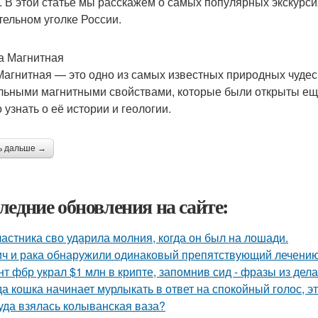
. В этой статье мы расскажем о самых популярных экскурси
тельном уголке России.
ра Магнитная
Магнитная — это одно из самых известных природных чудес
льными магнитными свойствами, которые были открыты ещё в
 узнать о её истории и геологии.
ь дальше →
ледние обновления на сайте:
частника сво ударила молния, когда он был на лошади.
ич и рака обнаружили одинаковый препятствующий лечени
нт фбр украл $1 млн в крипте, запомнив сид - фразы из дела,
да кошка начинает мурлыкать в ответ на спокойный голос, эт
уда взялась колыванская ваза?