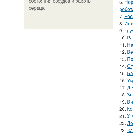
состояния сосудов и работы
6.
Нор
сердца.
робот
7.
Рос
8.
Инж
9.
Гру
10.
Ра
11.
На
12.
Ве
13.
По
14.
Ст
15.
Ба
16.
Ук
17.
Де
18.
Зе
19.
Ви
20.
Ко
21.
У 
22.
Ле
23.
За