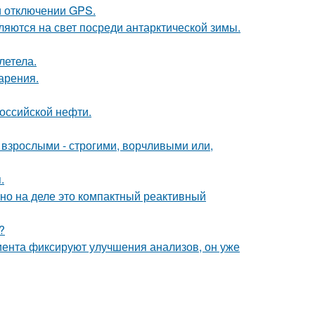
и отключении GPS.
ляются на свет посреди антарктической зимы.
летела.
арения.
оссийской нефти.
взрослыми - строгими, ворчливыми или,
.
 но на деле это компактный реактивный
?
циента фиксируют улучшения анализов, он уже