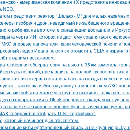
вежско - американская компания 1X представила инноваци
а NEO.
атом представил реактор "Шельф - М" для малых наземных
енеры изобрели дрон, невидимый из-за бешеного вращени
дного ребенка на вертолёте санавиации доставили в Иркутс
скрыта черта ИИ, которая не даст ему сравняться с челове
 МКС впервые напечатали ткани человеческой печени и поч
рховный лидер Ирана поклялся отомстить США и израилю за
лёт с одним пассажиром.
ратосферная обсерватория на высоте 35 км заметила торна
йкер чуть не погиб, врезавшись на полной скорости в такси
раинская тиктокерша пожаловалась на гвоздь в колесе и за
вушка - таксистка избила мужчину на московском АЗС после
мные микробы на марсе усохнут, но выживут - показал экс
део со шпаргалками в Tiktok обернулся скандалом, суд вер
гда начнется активное освоение луны и зачем там нужны ро
MAX собираются отобрать TLS - сертификат.
с, который начинает дышать светом.
чем синие киты едят крошечный криль, а не крупную рыбу,