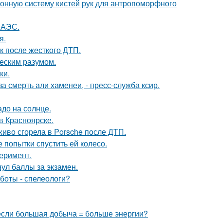
онную систему кистей рук для антропоморфного
 АЭС.
я.
к после жесткого ДТП.
ческим разумом.
ки.
 смерть али хаменеи, - пресс-служба ксир.
до на солнце.
 в Красноярске.
живо сгорела в Porsche после ДТП.
 попытки спустить ей колесо.
перимент.
нул баллы за экзамен.
боты - спелеологи?
 если большая добыча = больше энергии?