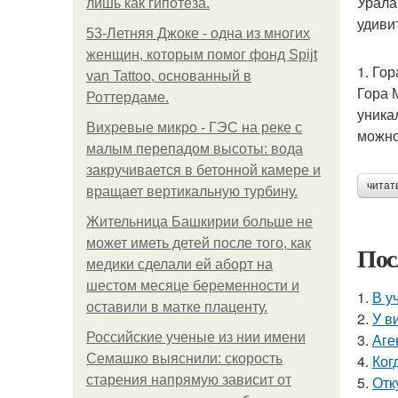
Урала
лишь как гипотеза.
удиви
53-Летняя Джоке - одна из многих
женщин, которым помог фонд Spijt
1. Го
van Tattoo, основанный в
Гора 
Роттердаме.
уника
Вихревые микро - ГЭС на реке с
можно
малым перепадом высоты: вода
закручивается в бетонной камере и
читат
вращает вертикальную турбину.
Жительница Башкирии больше не
может иметь детей после того, как
Пос
медики сделали ей аборт на
шестом месяце беременности и
1.
В у
оставили в матке плаценту.
2.
У в
Российские ученые из нии имени
3.
Аге
Семашко выяснили: скорость
4.
Ког
старения напрямую зависит от
5.
Отк