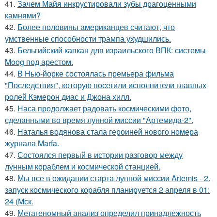
41.
Зачем Майя инкрустировали зубы драгоценными
камнями?
42.
Более половины американцев считают, что
умственные способности трампа ухудшились.
43.
Бельгийский капкан для израильского ВПК: системы
Moog под арестом.
44.
В Нью-йорке состоялась премьера фильма
"Последствия", которую посетили исполнители главных
ролей Кэмерон диас и Джона хилл.
45.
Наса продолжает радовать космическими фото,
сделанными во время лунной миссии "Артемида-2".
46.
Наталья водянова стала героиней нового номера
журнала Marfa.
47.
Состоялся первый в истории разговор между
лунным кораблем и космической станцией.
48.
Мы все в ожидании старта лунной миссии Artemis - 2.
запуск космического корабля планируется 2 апреля в 01:
24 (Мск.
49.
Метагеномный анализ определил принадлежность