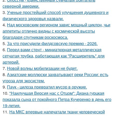
северной америки.
3.
Ученые простейший способ улучшения душевного и
физического здоровья назвали.
4.
Над московским регионом завис мощный циклон, чьи
аппетиты отлично видны с космической высоты
благодаря спутникам роскосмоса.
5.
За что присудили филдсовскую премию - 2026.
6.
Перед вами стент - миниатюрная металлическая
сетчатая трубка, работающая как "Расширитель" для
артерий.
7.
Новой волны мобилизации не будет.
8.
Азиатские моллюски захватывают реки России: есть
угроза для экосистем.
9.
Паук - цилоза превратил мусор в оружие.
10.
"Наилучшая Версия нас с Отцом": Диана гурцкая
показала сына от покойного Петра Кучеренко в день его
19-летия.
11.
На МКС впервые напечатали ткани человеческой