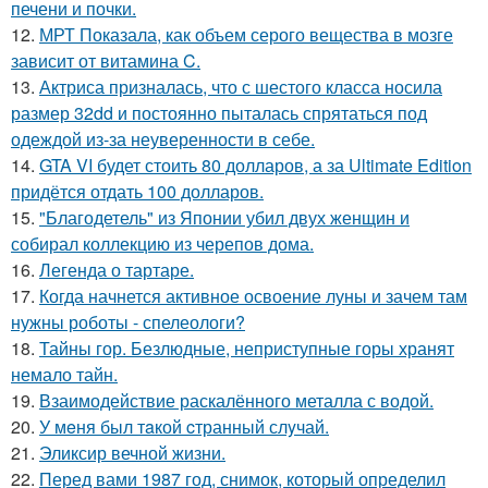
печени и почки.
12.
МРТ Показала, как объем серого вещества в мозге
зависит от витамина C.
13.
Актриса призналась, что с шестого класса носила
размер 32dd и постоянно пыталась спрятаться под
одеждой из-за неуверенности в себе.
14.
GTA VI будет стоить 80 долларов, а за Ultimate Edition
придётся отдать 100 долларов.
15.
"Благодетель" из Японии убил двух женщин и
собирал коллекцию из черепов дома.
16.
Легенда о тартаре.
17.
Когда начнется активное освоение луны и зачем там
нужны роботы - спелеологи?
18.
Тайны гор. Безлюдные, неприступные горы хранят
немало тайн.
19.
Взаимодействие раскалённого металла с водой.
20.
У мeня был тaкой cтранный слyчай.
21.
Эликсир вечной жизни.
22.
Перед вами 1987 год, снимок, который определил