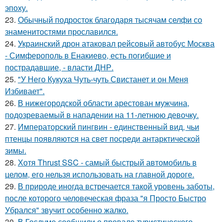
эпоху.
23.
Обычный подросток благодаря тысячам селфи со
знаменитостями прославился.
24.
Украинский дрон атаковал рейсовый автобус Москва
- Симферополь в Енакиево, есть погибшие и
пострадавшие, - власти ДНР.
25.
"У Него Кукуха Чуть-чуть Свистанет и он Меня
Избивает".
26.
В нижегородской области арестован мужчина,
подозреваемый в нападении на 11-летнюю девочку.
27.
Императорский пингвин - единственный вид, чьи
птенцы появляются на свет посреди антарктической
зимы.
28.
Хотя Thrust SSC - самый быстрый автомобиль в
целом, его нельзя использовать на главной дороге.
29.
В природе иногда встречается такой уровень заботы,
после которого человеческая фраза "я Просто Быстро
Убрался" звучит особенно жалко.
30.
В Госдуме сообщили о провале туристического