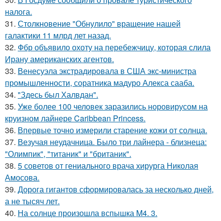
налога.
31.
Столкновение "Обнулило" вращение нашей
галактики 11 млрд лет назад.
32.
Фбр объявило охоту на перебежчицу, которая слила
Ирану американских агентов.
33.
Венесуэла экстрадировала в США экс-министра
промышленности, соратника мадуро Алекса сааба.
34.
"Здесь был Халвдан".
35.
Уже более 100 человек заразились норовирусом на
круизном лайнере Caribbean Princess.
36.
Впервые точно измерили старение кожи от солнца.
37.
Везучая неудачница. Было три лайнера - близнеца:
"Олимпик", "титаник" и "британик".
38.
5 советов от гениального врача хирурга Николая
Амосова.
39.
Дорога гигантов сформировалась за несколько дней,
а не тысяч лет.
40.
На солнце произошла вспышка M4. 3.