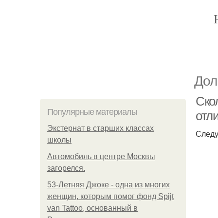
Дол
Скол
Популярные материалы
отл
Экстернат в старших классах
Следу
школы
Автомобиль в центре Москвы
загорелся.
53-Летняя Джоке - одна из многих
женщин, которым помог фонд Spijt
van Tattoo, основанный в