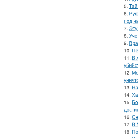
5.
Тай
6.
Руф
под н
7.
Эту
8.
Уче
9.
Вра
10.
Пе
11.
В 
убийс
12.
Мо
уничт
13.
На
14.
Ха
15.
Бо
дости
16.
Сн
17.
В 
18.
По