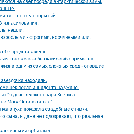
ляются на свет посреди антарктической зимы.
данные.
еизвестно кем прорытый.
3 изнасилования.
улы нашли.
взрослыми - строгими, ворчливыми или,
х себе представляешь.
 чистого железа без каких-либо примесей.
 жизни одну из самых сложных сред - опавшие
 звездочки находили.
смешек после инцидента на ужине.
ью "я дочь великого царя Ксеркса.
 не Могу Остановиться".
 канануха показала свадебные снимки.
го сына, и даже не подозревает, что реальная
е хаотичными орбитами.