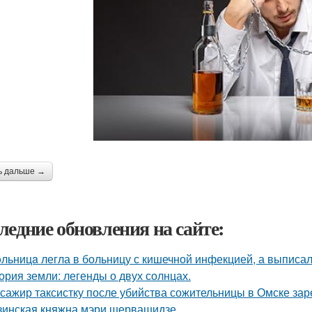
ь дальше →
ледние обновления на сайте:
льницa легла в больницу с кишечной инфекцией, а выписала
ория земли: легенды о двух солнцах.
сажир таксистку после убийства сожительницы в Омске зар
зинская княжна мэри шервашидзе.