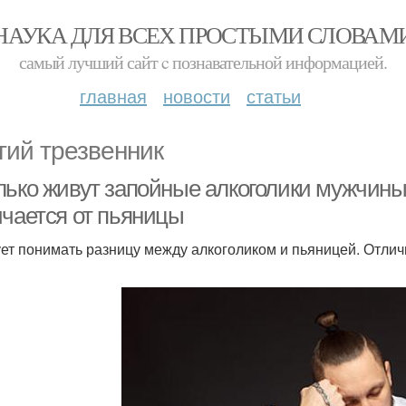
НАУКА ДЛЯ ВСЕХ ПРОСТЫМИ СЛОВАМ
самый лучший сайт c познавательной информацией.
главная
новости
статьи
гий трезвенник
ько живут запойные алкоголики мужчины. 
ичается от пьяницы
ет понимать разницу между алкоголиком и пьяницей. Отли