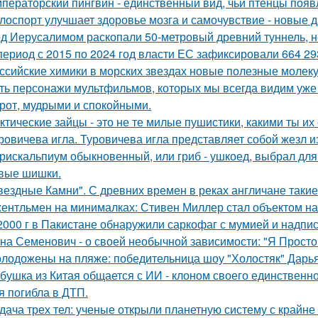
ператорский пингвин - единственный вид, чьи птенцы появ
лоспорт улучшает здоровье мозга и самочувствие - новые 
д Иерусалимом раскопали 50-метровый древний туннель, н
период с 2015 по 2024 год власти ЕС зафиксировали 664 29
ссийские химики в морских звездах новые полезные молек
ть персонажи мультфильмов, которых мы всегда видим уже 
рот, мудрыми и спокойными.
ктические зайцы - это не те милые пушистики, какими ты и
ровичева игла. Туровичева игла представляет собой жезл из
рискальпиум обыкновенный, или гриб - ушкоед, выбрал для
вые шишки.
вездные Камни". С древних времен в реках англичане такие
ентльмен на минималках: Стивен Миллер стал объектом на
2000 г в Пакистане обнаружили саркофаг с мумией и надпис
на Семенович - о своей необычной зависимости: "Я Просто
лодожены на пляже: победительница шоу "Холостяк" Дарья
бушка из Китая общается с ИИ - клоном своего единственно
я погибла в ДТП.
дача трех тел: ученые открыли планетную систему с крайн