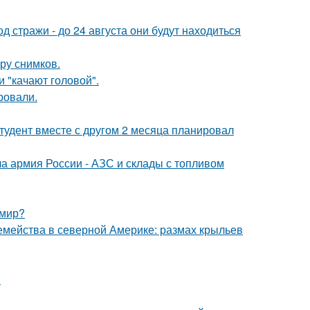
од стражи - до 24 августа они будут находиться
ору снимков.
 "качают головой".
ровали.
студент вместе с другом 2 месяца планировал
 армия России - АЗС и склады с топливом
 мир?
емейства в северной Америке: размах крыльев
.