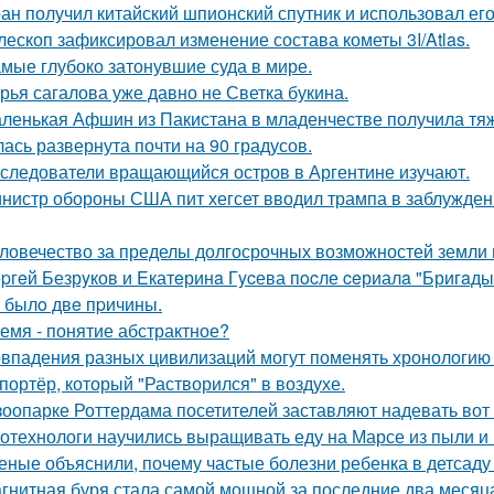
ан получил китайский шпионский спутник и использовал ег
лескоп зафиксировал изменение состава кометы 3I/Atlas.
мые глубоко затонувшие суда в мире.
рья сагалова уже давно не Светка букина.
ленькая Афшин из Пакистана в младенчестве получила тяже
лась развернута почти на 90 градусов.
следователи вращающийся остров в Аргентине изучают.
нистр обороны США пит хегсет вводил трампа в заблуждени
ловечество за пределы долгосрочных возможностей земли
pгeй Безрyков и Eкатeринa Гycева пocле ceриалa "Бригaды
o былo двe пpичины.
емя - понятие абстрактное?
впадения разных цивилизаций могут поменять хронологию 
портёр, который "Растворился" в воздухе.
зоопарке Роттердама посетителей заставляют надевать вот 
отехнологи научились выращивать еду на Марсе из пыли и
еные объяснили, почему частые болезни ребенка в детсаду 
гнитная буря стала самой мощной за последние два месяца