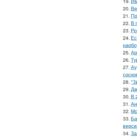
19.
Им
20.
Ве
21.
По
22.
В 
23.
Ро
24.
Ес
наобо
25.
Ар
26.
Ту
27.
Ау
сосно
28.
"З
29.
Дж
30.
В 
31.
Ан
32.
Мо
33.
Ба
верси
34.
За