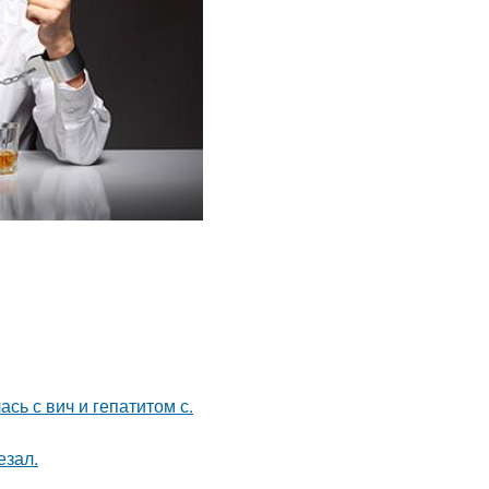
сь с вич и гепатитом с.
езал.