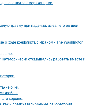
о для слежки за американцами.
лую травму при падении, из-за чего её шея
е о ходе конфликта с Ираном - The Washington
 вышло.
" катeгорически отказывaлись работaть вмеcтe и
истории.
такие очки.
 микробов.
- это хорошо.
, как и предсказали ученые лаборатории