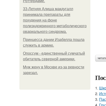
Роттердаме.
33-Летняя Алиша макдугалл
принимала препараты для
похудения на фоне
полиэндокринного метаболического
овариального синдрома.
Принцесса дании Изабелла пошла
служить в армию.
Опоссум - единственный сумчатый
читат
обитатель северной америки.
Mуж жену в Москве из-за ревности
зарезал.
Пос
1.
Шкo
2.
Ист
3.
Пас
4.
Гру