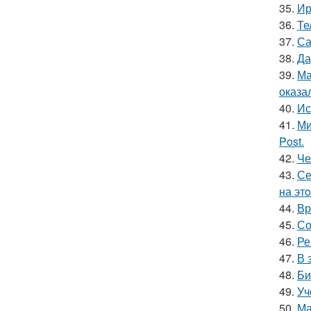
35.
Ир
36.
Те
37.
Са
38.
Да
39.
Ма
оказа
40.
Ис
41.
Ми
Post.
42.
Че
43.
Се
на эт
44.
Вр
45.
Со
46.
Ре
47.
В 
48.
Би
49.
Уч
50.
Ма