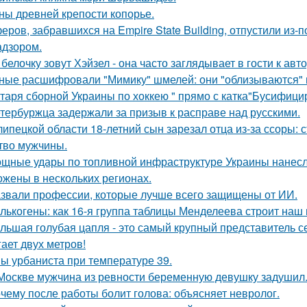
ны древней крепости копорье.
еров, забравшихся на Empire State Building, отпустили из-п
адзором.
 белочку зовут Хэйзел - она часто заглядывает в гости к авт
ные расшифровали "Мимику" шмелей: они "облизываются" и
таря сборной Украины по хоккею " прямо с катка"Бусифици
тербуржца задержали за призыв к расправе над русскими.
липецкой области 18-летний сын зарезал отца из-за ссоры: 
тво мужчины.
щные удары по топливной инфраструктуре Украины нанесла
ожены в нескольких регионах.
звали профессии, которые лучше всего защищены от ИИ.
лькогены: как 16-я группа таблицы Менделеева строит наш
льшая голубая цапля - это самый крупный представитель с
гает двух метров!
ы урбаниста при температуре 39.
Москве мужчина из ревности беременную девушку задушил
чему после работы болит голова: объясняет невролог.