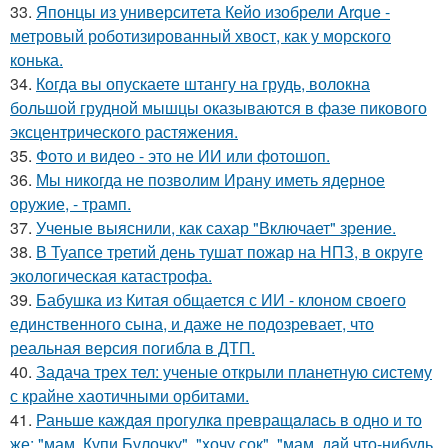
33.
Японцы из университета Кейо изобрели Arque -
метровый роботизированный хвост, как у морского
конька.
34.
Когда вы опускаете штангу на грудь, волокна
большой грудной мышцы оказываются в фазе пикового
эксцентрического растяжения.
35.
Фото и видео - это не ИИ или фотошоп.
36.
Мы никогда не позволим Ирану иметь ядерное
оружие, - трамп.
37.
Ученые выяснили, как сахар "Включает" зрение.
38.
В Туапсе третий день тушат пожар на НПЗ, в округе
экологическая катастрофа.
39.
Бабушка из Китая общается с ИИ - клоном своего
единственного сына, и даже не подозревает, что
реальная версия погибла в ДТП.
40.
Задача трех тел: ученые открыли планетную систему
с крайне хаотичными орбитами.
41.
Раньше каждaя прогулкa превращaлaсь в одно и то
же: "мам, Купи Булочку", "xочу сок", "мам, дaй что-нибудь