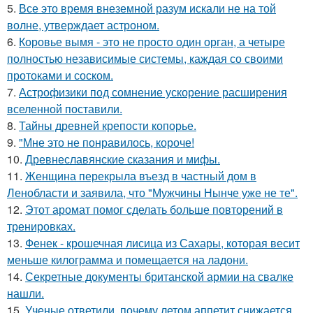
5.
Все это время внеземной разум искали не на той
волне, утверждает астроном.
6.
Коровье вымя - это не просто один орган, а четыре
полностью независимые системы, каждая со своими
протоками и соском.
7.
Астрофизики под сомнение ускорение расширения
вселенной поставили.
8.
Тайны древней крепости копорье.
9.
"Мне это не понравилось, короче!
10.
Древнеславянские сказания и мифы.
11.
Женщина перекрыла въезд в частный дом в
Ленобласти и заявила, что "Мужчины Нынче уже не те".
12.
Этот аромат помог сделать больше повторений в
тренировках.
13.
Фенек - крошечная лисица из Сахары, которая весит
меньше килограмма и помещается на ладони.
14.
Секретные документы британской армии на свалке
нашли.
15.
Ученые ответили, почему летом аппетит снижается.