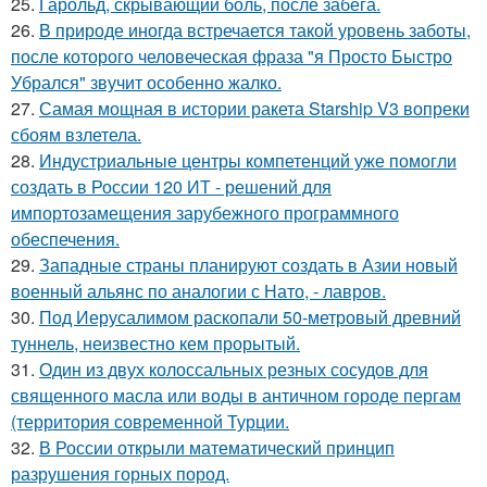
25.
Гарольд, скрывающий боль, после забега.
26.
В природе иногда встречается такой уровень заботы,
после которого человеческая фраза "я Просто Быстро
Убрался" звучит особенно жалко.
27.
Самая мощная в истории ракета Starship V3 вопреки
сбоям взлетела.
28.
Индустриальные центры компетенций уже помогли
создать в России 120 ИТ - решений для
импортозамещения зарубежного программного
обеспечения.
29.
Западные страны планируют создать в Азии новый
военный альянс по аналогии с Нато, - лавров.
30.
Под Иерусалимом раскопали 50-метровый древний
туннель, неизвестно кем прорытый.
31.
Один из двух колоссальных резных сосудов для
священного масла или воды в античном городе пергам
(территория современной Турции.
32.
В России открыли математический принцип
разрушения горных пород.