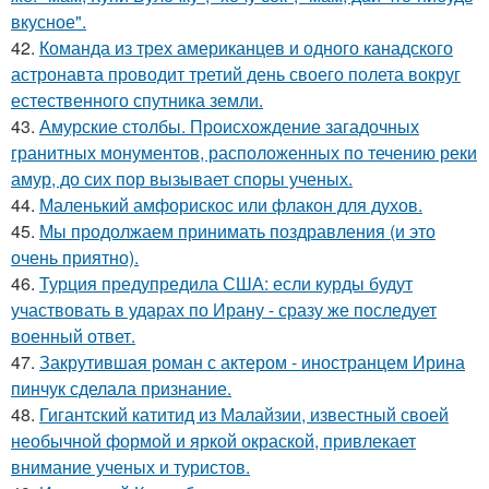
вкусное".
42.
Команда из трех американцев и одного канадского
астронавта проводит третий день своего полета вокруг
естественного спутника земли.
43.
Амурские столбы. Происхождение загадочных
гранитных монументов, расположенных по течению реки
амур, до сих пор вызывает споры ученых.
44.
Маленький амфорискос или флакон для духов.
45.
Мы продолжаем принимать поздравления (и это
очень приятно).
46.
Турция предупредила США: если курды будут
участвовать в ударах по Ирану - сразу же последует
военный ответ.
47.
Закрутившая роман с актером - иностранцем Ирина
пинчук сделала признание.
48.
Гигантский катитид из Малайзии, известный своей
необычной формой и яркой окраской, привлекает
внимание ученых и туристов.