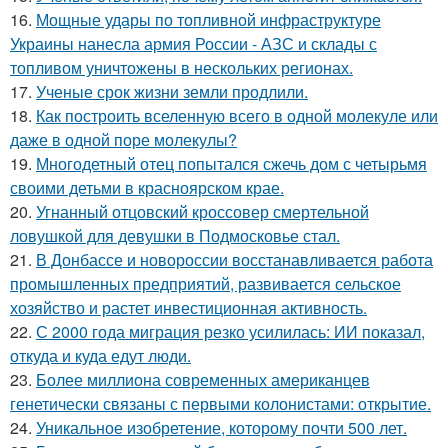
16.
Мощные удары по топливной инфраструктуре
Украины нанесла армия России - АЗС и склады с
топливом уничтожены в нескольких регионах.
17.
Ученые срок жизни земли продлили.
18.
Как построить вселенную всего в одной молекуле или
даже в одной поре молекулы?
19.
Многодетный отец попытался сжечь дом с четырьмя
своими детьми в красноярском крае.
20.
Угнанный отцовский кроссовер смертельной
ловушкой для девушки в Подмосковье стал.
21.
В Донбассе и новороссии восстанавливается работа
промышленных предприятий, развивается сельское
хозяйство и растет инвестиционная активность.
22.
С 2000 года миграция резко усилилась: ИИ показал,
откуда и куда едут люди.
23.
Более миллиона современных американцев
генетически связаны с первыми колонистами: открытие.
24.
Уникальное изобретение, которому почти 500 лет.