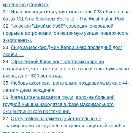
краевиков (Coreidae.
31.
Иран повредил или уничтожил около 228 объектов на
базах США на ближнем Востоке, - The Washington Post.
32.
Телескоп "Джеймс Уэбб" совершил очередной
прорыв в астрономии: он напрямую увидел поверхность
экзопланеты.
33.
Лицо за маской: Джим Керри и его последний долг
любви ….
34.
"Оркнейский Капюшон" настолько хорошо
сохранился, что кажется, что он соткан и сшит буквально
вчера, а не 1500 лет назад!
35.
Любовь аксенова трогательно поздравила мужа с 44-
летним днем рождения.
36.
Когда штанга касается груди, волокна большой
грудной мышцы находятся в фазе максимального
эксцентрического растяжения.
37.
Статую Микеланджело действительно не
эвакуировали: вокруг неё построили защитный короб из
кирпича и мешков с песком.