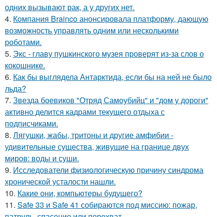
одних вызывают рак, а у других нет.
4.
Компания Brainco анонсировала платформу, дающую
возможность управлять одним или несколькими
роботами.
5.
Экс - главу пушкинского музея проверят из-за слов о
кокошнике.
6.
Как бы выглядела Антарктида, если бы на ней не было
льда?
7.
Звезда боевиков "Отряд Самоубийц" и "дом у дороги"
активно делится кадрами текущего отдыха с
подписчиками.
8.
Лягушки, жабы, тритоны и другие амфибии -
удивительные существа, живущие на границе двух
миров: воды и суши.
9.
Исследователи физиологическую причину синдрома
хронической усталости нашли.
10.
Какие они, компьютеры будущего?
11.
Safe 33 и Safe 41 собираются под миссию: пожар,
патруль, спасение или перехват.