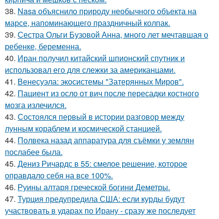
38.
Nasa объяснило природу необычного объекта на
марсе, напоминающего праздничный колпак.
39.
Сестра Ольги Бузовой Анна, много лет мечтавшая о
ребенке, беременна.
40.
Иран получил китайский шпионский спутник и
использовал его для слежки за американцами.
41.
Венесуэла: экосистемы "Затерянных Миров".
42.
Пациент из осло от вич после пересадки костного
мозга излечился.
43.
Состоялся первый в истории разговор между
лунным кораблем и космической станцией.
44.
Полвека назад аппаратура для съёмки у землян
послабее была.
45.
Дениз Ричардс в 55: смелое решение, которое
оправдало себя на все 100%.
46.
Руины алтаря греческой богини Деметры.
47.
Турция предупредила США: если курды будут
участвовать в ударах по Ирану - сразу же последует