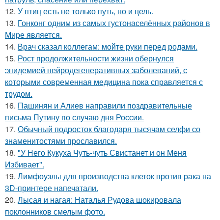
12.
У птиц есть не только путь, но и цель.
13.
Гонконг одним из самых густонаселённых районов в
Мире является.
14.
Врач сказал коллегам: мойте руки перед родами.
15.
Рост продолжительности жизни обернулся
эпидемией нейродегенеративных заболеваний, с
которыми современная медицина пока справляется с
трудом.
16.
Пашинян и Алиев направили поздравительные
письма Путину по случаю дня России.
17.
Обычный подросток благодаря тысячам селфи со
знаменитостями прославился.
18.
"У Него Кукуха Чуть-чуть Свистанет и он Меня
Избивает".
19.
Лимфоузлы для производства клеток против рака на
3D-принтере напечатали.
20.
Лысая и нагая: Наталья Рудова шокировала
поклонников смелым фото.