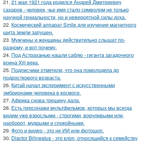
21.
21 мая 1921 года родился Андрей Дмитриевич
сахаров - человек, чье имя стало символом не только
научной гениальности, но и невероятной силы духа.
22.
Космический аппарат Smile для изучения магнитного
щита земли запущен.
23.
Мужчины и женщины действительно слышат по-
разному, и вот почему.
24.
Под Астраханью нашли саблю - гиганта загадочного
воина Xiii века.
25.
Подписчики отметили, что она помолодела до
подросткового возраста.
26.
Китай начал эксперимент с искусственными
эмбрионами человека в космосе.
27.
Африка снова трещину дала.
28.
Есть персонажи мультфильмов, которых мы всегда
видим уже взрослыми - строгими, ворчливыми или,
наоборот, мудрыми и спокойными.
29.
Фото и видео - это не ИИ или фотошоп.
30.
Diactor Bilineatus - это клоп, относящийся к семейству