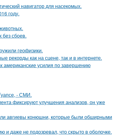
гический навигатор для насекомых.
16 году.
животных.
 без сбоев.
ружили геофизики.
ые рекорды как на сцене, так и в интернете.
ак американские усилия по завершению
уапсе, - СМИ.
циента фиксируют улучшения анализов, он уже
али авгиевы конюшни, которые были обширными
 и даже не подозревал, что скрыто в оболочке.