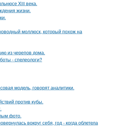
льнюсе Xiii века.
ждения жизни.
ки.
боководный моллюск, который похож на
цию из черепов дома.
боты - спелеологи?
совая модель, говорят аналитики.
ствий против кубы.
.
лым фото.
овернулась вокруг себя, год - когда облетела