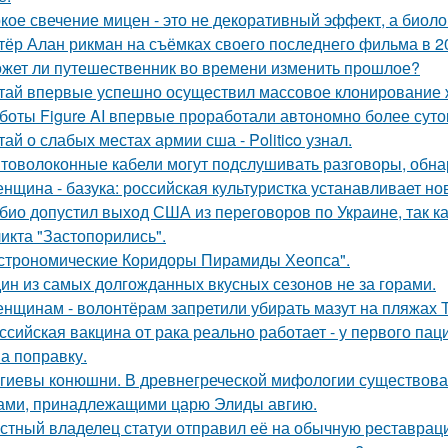
кое свечение мицен - это не декоративный эффект, а биоло
тёр Алан рикман на съёмках своего последнего фильма в 20
жет ли путешественник во времени изменить прошлое?
тай впервые успешно осуществил массовое клонирование 
боты Figure AI впервые проработали автономно более суток
тай о слабых местах армии сша - Politico узнал.
товолоконные кабели могут подслушивать разговоры, обна
нщина - базука: российская культуристка устанавливает нов
био допустил выход США из переговоров по Украине, так к
икта "Застопорились".
строномические Коридоры Пирамиды Хеопса".
ин из самых долгожданных вкусных сезонов не за горами.
нщинам - волонтёрам запретили убирать мазут на пляжах Т
ссийская вакцина от рака реально работает - у первого па
на поправку.
гиевы конюшни. В древнегреческой мифологии существов
ами, принадлежащими царю Элиды авгию.
стный владелец статуи отправил её на обычную реставрацию