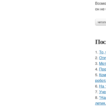
Возмо
он не
читат
Пос
1.
То,
2.
Отк
3.
Moт
4.
Про
5.
Ком
робот
6.
На 
7.
Уче
8.
"На
летия.