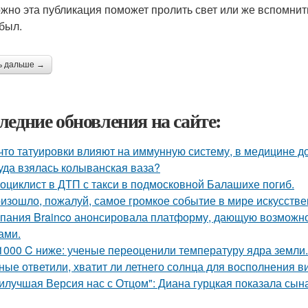
жно эта публикация поможет пролить свет или же вспомнить
 был.
ь дальше →
ледние обновления на сайте:
 что татуировки влияют на иммунную систему, в медицине д
уда взялась колыванская ваза?
оциклист в ДТП с такси в подмосковной Балашихе погиб.
изошло, пожалуй, самое громкое событие в мире искусстве
пания Brainco анонсировала платформу, дающую возможно
ами.
1000 C ниже: ученые переоценили температуру ядра земли.
ные ответили, хватит ли летнего солнца для восполнения в
илучшая Версия нас с Отцом": Диана гурцкая показала сына 