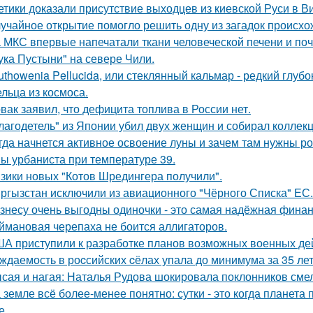
етики доказали присутствие выходцев из киевской Руси в Ви
учайное открытие помогло решить одну из загадок происхо
 МКС впервые напечатали ткани человеческой печени и поч
ука Пустыни" на севере Чили.
uthowenia Pellucida, или стеклянный кальмар - редкий глу
льца из космоса.
вак заявил, что дефицита топлива в России нет.
лагодетель" из Японии убил двух женщин и собирал коллек
гда начнется активное освоение луны и зачем там нужны ро
ы урбаниста при температуре 39.
зики новых "Котов Шредингера получили".
ргызстан исключили из авиационного "Чёрного Списка" ЕС.
знесу очень выгодны одиночки - это самая надёжная финан
ймановая черепаха не боится аллигаторов.
А приступили к разработке планов возможных военных дей
ждаемость в роcсийских cёлах упала до минимума за 35 лет
сая и нагая: Наталья Рудова шокировала поклонников сме
 земле всё более-менее понятно: сутки - это когда планета п
е.