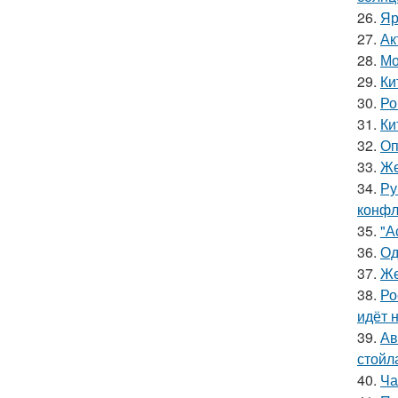
26.
Яр
27.
Ак
28.
Мо
29.
Ки
30.
Ро
31.
Ки
32.
Оп
33.
Же
34.
Ру
конфл
35.
"А
36.
Од
37.
Же
38.
Ро
идёт 
39.
Ав
стойл
40.
Ча