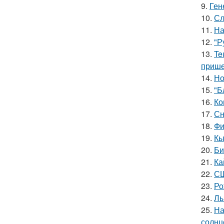
9.
Ген
10.
Сл
11.
На
12.
"Р
13.
Te
прише
14.
Но
15.
"Б
16.
Ко
17.
Сн
18.
Фи
19.
Кы
20.
Би
21.
Ка
22.
СШ
23.
Ро
24.
Лы
25.
На
солнц