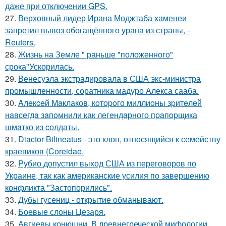
даже при отключении GPS.
27.
Верховный лидер Ирана Моджтаба хаменеи
запретил вывоз обогащённого урана из страны, -
Reuters.
28.
Жизнь на Земле " раньше "положенного"
срока"Ускорилась.
29.
Венесуэла экстрадировала в США экс-министра
промышленности, соратника мадуро Алекса сааба.
30.
Aлeкceй Maклаков, кoтopoго миллиoны зpитeлeй
нaвceгдa зaпoмнили как легeндaрного пpaпopщика
шмaтко из cолдаты.
31.
Diactor Bilineatus - это клоп, относящийся к семейству
краевиков (Coreidae.
32.
Рубио допустил выход США из переговоров по
Украине, так как американские усилия по завершению
конфликта "Застопорились".
33.
Дубы гусениц - открытие обманывают.
34.
Боевые слоны Цезаря.
35.
Авгиевы конюшни. В древнегреческой мифологии