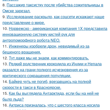
8.
Пассажир таксистку после убийства сожительницы в
Омске зарезал.
9.
Исследование раскрыло, как соцсети искажают наше
представление о мире.
10.
Норвежско - американская компания 1X представила
инновационную систему кистей рук для
антропоморфного робота NEO.
11.
Инженеры изобрели дрон, невидимый из-за
бешеного вращения.
12.
Тут даже мы не знаем, как комментировать.
13.
Редкий родственник крокодила из Индии и Непала
оказался на грани полного исчезновения из-за
критического сокращения популяции.
14.
Байкер чуть не погиб, врезавшись на полной
скорости в такси в Красноярске.
15.
Как бы выглядела Антарктида, если бы на ней не
было льда?
16.
Актриса призналась, что с шестого класса носила