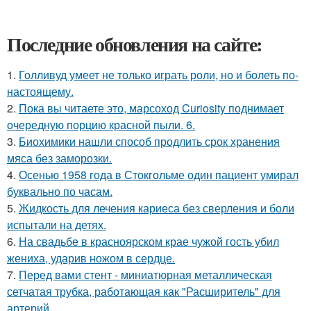
Последние обновления на сайте:
1.
Голливуд умеет не только играть роли, но и болеть по-
настоящему.
2.
Пока вы читаете это, марсоход Curiosity поднимает
очередную порцию красной пыли. 6.
3.
Биохимики нашли способ продлить срок хранения
мяса без заморозки.
4.
Осенью 1958 года в Стокгольме один пациент умирал
буквально по часам.
5.
Жидкость для лечения кариеса без сверления и боли
испытали на детях.
6.
На свадьбе в красноярском крае чужой гость убил
жениха, ударив ножом в сердце.
7.
Перед вами стент - миниатюрная металлическая
сетчатая трубка, работающая как "Расширитель" для
артерий.