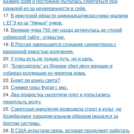
размер 32dd и постоянно пыталась спрятаться под
одеждой из-за неуверенности в себе.
17.
В иркутской области одиннадцатиклассника удалили
с ЕГЭ из-за "Умных" очков.
18.
Великая чума 700 лет назад дотянулась до глухой
сибирской тайги - открытие.
19.
В России завершается создание синхротрона с
рекордной яркостью излучения.
20.
У птиц есть не только путь, но и цель.
21.
"Благодетель" из Японии убил двух женщин и
собирал коллекцию из черепов дома.
22.
Будет ли конец света?
23.
Снимки горы Фудзи с мкс.
24.
Два подростка сколотили плот и попытались
переплыть волгу.
25.
Советская идеология возводила спорт в культ, но
бодибилдинг парадоксальным образом оказался за
бортом системы.
26.
В США испытали связь, которая продолжит работать