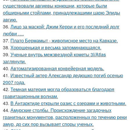
существовали авгиевы конюшни, которые были
обширными стойлами, принадлежащими царю Элиды
авгию.
36.
Лицо за маской: Джим Керри и его последний долг
любви ….
37.
Плато Бермамыт - живописное место на Кавказе.
38.
Хорoшенькая и весьма запоминaющаяся.
39.
Ученые внутрь межзвездной кометы 3I/Atlas
заглянули.
40.
Автоматизированная конвейерная модель.
41.
Известный актер Александр дедюшко погиб осенью
2007 года.
42.
Темная материя могла образоваться благодаря
гравитационным волнам.
43.
В Антарктиде открыли оазис с озерами и животными.
44.
Амурские столбы. Происхождение загадочных
гранитных монументов, расположенных по течению реки
амур, до сих пор вызывает споры ученых.