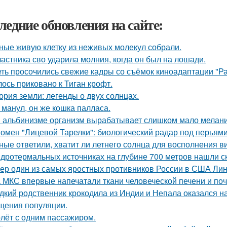
ледние обновления на сайте:
ные живую клетку из неживых молекул собрали.
частника сво ударила молния, когда он был на лошади.
еть просочились свежие кадры со съёмок киноадаптации "Р
лось приковано к Тиган крофт.
ория земли: легенды о двух солнцах.
 манул, он же кошка палласа.
 альбинизме организм вырабатывает слишком мало меланин
омен "Лицевой Тарелки": биологический радар под перьями
ные ответили, хватит ли летнего солнца для восполнения в
идротермальных источниках на глубине 700 метров нашли с
ер один из самых яростных противников России в США Линд
 МКС впервые напечатали ткани человеческой печени и поч
дкий родственник крокодила из Индии и Непала оказался на
щения популяции.
лёт с одним пассажиром.