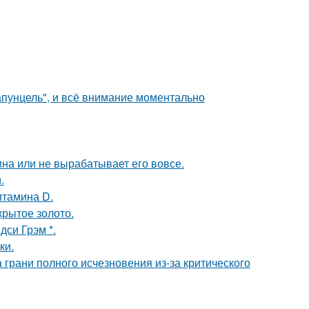
апунцель", и всё внимание моментально
а или не вырабатывает его вовсе.
.
итамина D.
крытое золото.
си Грэм *.
ки.
 грани полного исчезновения из-за критического