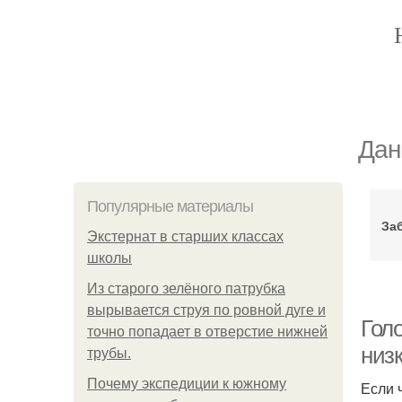
Дан
Популярные материалы
За
Экстернат в старших классах
школы
Из старого зелёного патрубка
вырывается струя по ровной дуге и
Гол
точно попадает в отверстие нижней
низ
трубы.
Почему экспедиции к южному
Если 