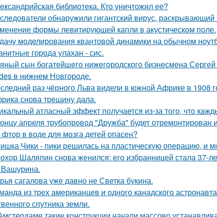
ександрийская библиотека. Кто уничтожил ее?
следователи обнаружили гигантский вирус, раскрывающий
менение формы левитирующей капли в акустическом поле.
дачу моделирования квантовой динамики на обычном ноут
анитные города улахан - сис.
яный сын богатейшего нижегородского бизнесмена Сергей
des в нижнем Новгороде.
следний раз чёрного Льва видели в южной Африке в 1908 г
рика снова трещину дала.
икальный атласный эффект получается из-за того, что кажд
концу апреля трубопровод "Дружба" будет отремонтирован и 
 фтор в воде для мозга детей опасен?
ишка Чики - пики решилась на пластическую операцию, и м
охор Шаляпин снова женился: его избранницей стала 37-л
 Вашурина.
рья сагалова уже давно не Светка букина.
манда из трех американцев и одного канадского астронавта
твенного спутника земли.
Амстердаме такие конструкции начали массово устанавливат