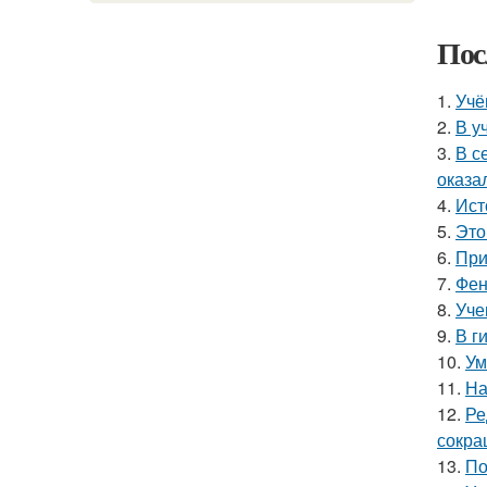
Пос
1.
Учё
2.
В у
3.
В с
оказа
4.
Ист
5.
Это
6.
При
7.
Фен
8.
Уче
9.
В г
10.
Ум
11.
На
12.
Ре
сокра
13.
По