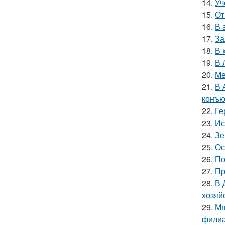
14.
Уч
15.
От
16.
В 
17.
За
18.
В 
19.
В 
20.
Ме
21.
В 
конъю
22.
Ге
23.
Ис
24.
Зе
25.
Ос
26.
По
27.
Пр
28.
В 
хозяй
29.
Мя
филиа