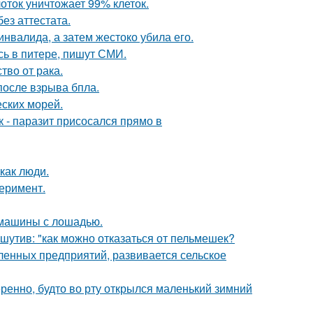
оток уничтожает 99% клеток.
ез аттестата.
инвалида, а затем жестоко убила его.
сь в питере, пишут СМИ.
во от рака.
после взрыва бпла.
ских морей.
к - паразит присосался прямо в
как люди.
перимент.
 машины с лошадью.
утив: "как можно отказаться от пельмешек?
енных предприятий, развивается сельское
ренно, будто во рту открылся маленький зимний