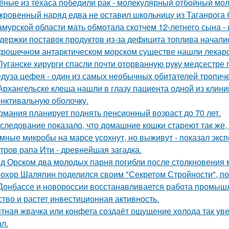
ёные из техаса победили рак - молекулярный отбойный мол
кровенный наряд едва не оставил школьницу из Таганрога б
амурской области мать обмотала скотчем 12-летнего сына - 
держки поставок продуктов из-за дефицита топлива начали
крошечном антарктическом морском существе нашли лекарст
Луганске хирурги спасли почти оторванную руку медсестре 
дуза цефея - один из самых необычных обитателей тропиче
Архангельске клеща нашли в глазу пациента одной из клини
нктивальную оболочку.
рмания планирует поднять пенсионный возраст до 70 лет.
следование показало, что домашние кошки стареют так же, 
мные микробы на марсе усохнут, но выживут - показал экс
тров рапа Ити - древнейшая загадка.
д Орском два молодых парня погибли после столкновения
охор Шаляпин поделился своим "Секретом Стройности", пош
Донбассе и новороссии восстанавливается работа промышл
ство и растет инвестиционная активность.
тная жвачка или конфета создаёт ощущение холода так уве
л.