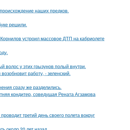
 происхождение наших предков.
буке решили.
 Корнилов устроил массовое ДТП на кабриолете
оду.
ый волос у этих грызунов полый внутри.
возобновит работу, - зеленский.
нения сразу же разделились.
етняя кондитер, соведущая Рената Агзамова
 проводит третий день своего полета вокруг
ь около 20 лет назад.