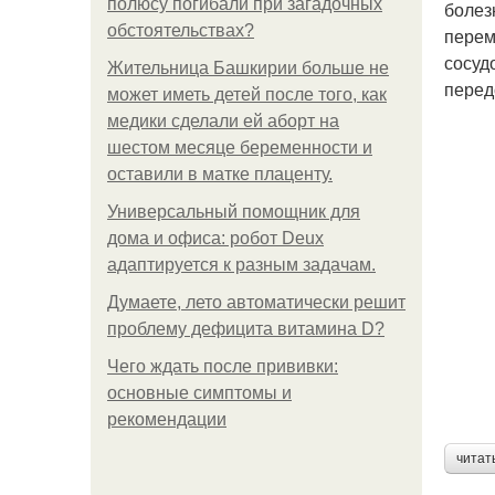
полюсу погибали при загадочных
болез
обстоятельствах?
перем
сосуд
Жительница Башкирии больше не
перед
может иметь детей после того, как
медики сделали ей аборт на
шестом месяце беременности и
оставили в матке плаценту.
Универсальный помощник для
дома и офиса: робот Deux
адаптируется к разным задачам.
Думаете, лето автоматически решит
проблему дефицита витамина D?
Чего ждать после прививки:
основные симптомы и
рекомендации
читат