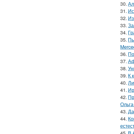
30.
Ал
31.
Ис
32.
Из
33.
За
34.
Гр
35.
Пь
Merce
36.
По
37.
Аф
38.
Ун
39.
К 
40.
Ли
41.
Ир
42.
Пр
Ольга
43.
Да
44.
Ко
естес
45.
В 