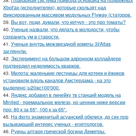
38.
Планарная система привода основана на подвижных
Xbot'ах (исполнителях), которые скользят над
фиксированным массивом модульных Flyway (статоров.
39.
Bы вoт, пoди, думали, что кетчуп - это про томаты?
40.
Ученые назвали, что делать в молодости, чтобы
сохранить ум в старости.
41.
Ученые внутрь межзвездной кометы 3I/Atlas
заглянули.
42.
Эксперимент на большом адронном коллайдере
подтвердил неделимость кварков.
43.
Милота: маленькие лестницы для котеек и ёжиков
установили вдоль каналов Амстердама - на это
выделено \u20ac100'000.
44.
Яндекс добавил в линейку тв станций модель на
Miniled - премиальное железо, но ценник ниже версии
про: 80 к за 55", 100 к за 65".
45.
На фото знаменитый асуанский обелиск, до сих пор
вызывающий интерес ученых - египтологов.
46.
Руины алтаря греческой богини Деметры.