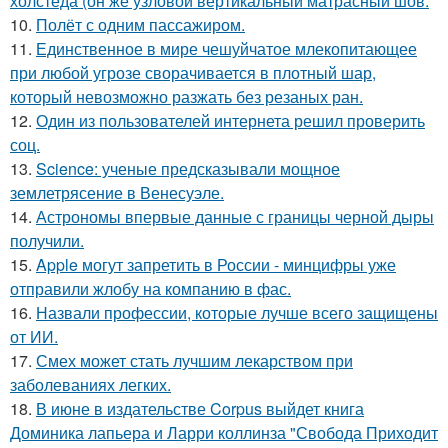
холстеда (он же узловой вертикальный матрасный шов.
10.
Полёт с одним пассажиром.
11.
Единственное в мире чешуйчатое млекопитающее
при любой угрозе сворачивается в плотный шар,
который невозможно разжать без резаных ран.
12.
Один из пользователей интернета решил проверить
соц.
13.
Science: ученые предсказывали мощное
землетрясение в Венесуэле.
14.
Астрономы впервые данные с границы черной дыры
получили.
15.
Apple могут запретить в России - минцифры уже
отправили жлобу на компанию в фас.
16.
Назвали профессии, которые лучше всего защищены
от ИИ.
17.
Смех может стать лучшим лекарством при
заболеваниях легких.
18.
В июне в издательстве Corpus выйдет книга
Доминика лапьера и Ларри коллинза "Свобода Приходит