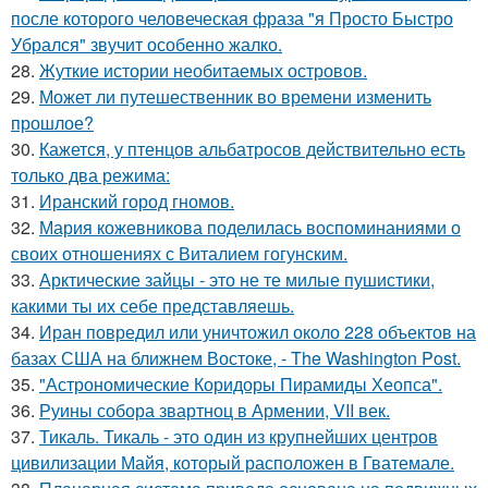
после которого человеческая фраза "я Просто Быстро
Убрался" звучит особенно жалко.
28.
Жуткие истории необитаемых островов.
29.
Может ли путешественник во времени изменить
прошлое?
30.
Кажется, у птенцов альбатросов действительно есть
только два режима:
31.
Иранский город гномов.
32.
Мария кожевникова поделилась воспоминаниями о
своих отношениях с Виталием гогунским.
33.
Арктические зайцы - это не те милые пушистики,
какими ты их себе представляешь.
34.
Иран повредил или уничтожил около 228 объектов на
базах США на ближнем Востоке, - The Washington Post.
35.
"Астрономические Коридоры Пирамиды Хеопса".
36.
Руины собора звартноц в Армении, VII век.
37.
Тикаль. Тикаль - это один из крупнейших центров
цивилизации Майя, который расположен в Гватемале.