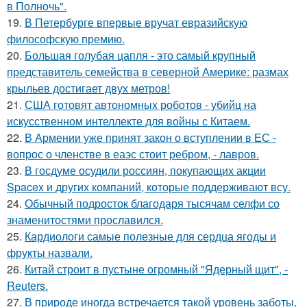
в Полночь".
19.
В Петербурге впервые вручат евразийскую
философскую премию.
20.
Большая голубая цапля - это самый крупный
представитель семейства в северной Америке: размах
крыльев достигает двух метров!
21.
США готовят автономных роботов - убийц на
искусственном интеллекте для войны с Китаем.
22.
В Армении уже принят закон о вступлении в ЕС -
вопрос о членстве в еаэс стоит ребром, - лавров.
23.
В госдуме осудили россиян, покупающих акции
Spacex и других компаний, которые поддерживают всу.
24.
Обычный подросток благодаря тысячам селфи со
знаменитостями прославился.
25.
Кардиологи самые полезные для сердца ягоды и
фрукты назвали.
26.
Китай строит в пустыне огромный "Ядерный щит", -
Reuters.
27.
В природе иногда встречается такой уровень заботы,