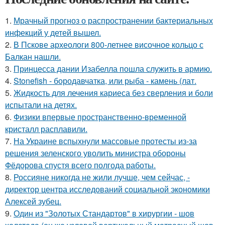
1.
Мрачный прогноз о распространении бактериальных
инфекций у детей вышел.
2.
В Пскове археологи 800-летнее височное кольцо с
Балкан нашли.
3.
Принцесса дании Изабелла пошла служить в армию.
4.
Stonefish - бородавчатка, или рыба - камень (лат.
5.
Жидкость для лечения кариеса без сверления и боли
испытали на детях.
6.
Физики впервые пространственно-временной
кристалл расплавили.
7.
На Украине вспыхнули массовые протесты из-за
решения зеленского уволить министра обороны
Фёдорова спустя всего полгода работы.
8.
Россияне никогда не жили лучше, чем сейчас, -
директор центра исследований социальной экономики
Алексей зубец.
9.
Один из "Золотых Стандартов" в хирургии - шов