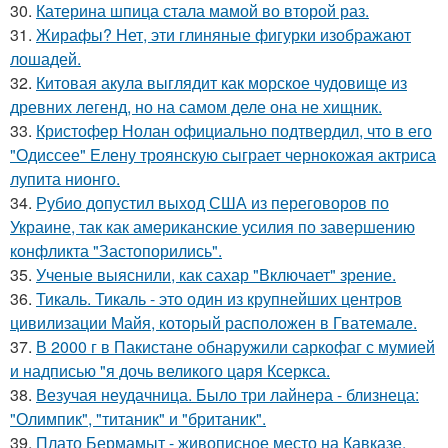
30.
Катерина шпица стала мамой во второй раз.
31.
Жирафы? Нет, эти глиняные фигурки изображают
лошадей.
32.
Китовая акула выглядит как морское чудовище из
древних легенд, но на самом деле она не хищник.
33.
Кристофер Нолан официально подтвердил, что в его
"Одиссее" Елену троянскую сыграет чернокожая актриса
лупита нионго.
34.
Рубио допустил выход США из переговоров по
Украине, так как американские усилия по завершению
конфликта "Застопорились".
35.
Ученые выяснили, как сахар "Включает" зрение.
36.
Тикаль. Тикаль - это один из крупнейших центров
цивилизации Майя, который расположен в Гватемале.
37.
В 2000 г в Пакистане обнаружили саркофаг с мумией
и надписью "я дочь великого царя Ксеркса.
38.
Везучая неудачница. Было три лайнера - близнеца:
"Олимпик", "титаник" и "британик".
39.
Плато Бермамыт - живописное место на Кавказе.