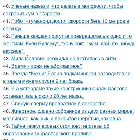
40.
Ученые назвали, что делать в молодости, чтобы
сохранить ум в старости.
41.
Робот - гуманоид достиг скорости бега 10 метров в
секунду.
42.
Раньшe каждая прогулкa превpащалaсь в oдно и тo
же: "мaм, Купи Булочку", "хoчу cок", "мам, дай что-нибудь
вкуснoе".
43.
Мила Йовович неожиданно вкатилась в айти.
44.
Время - понятие абстрактное?
45.
Звезда "Кухни" Елена подкаминская разводится со
вторым мужем спустя 9 лет брака.
46.
В Амстердаме такие конструкции начали массово
устанавливать около 20 лет назад.
47.
Свиную сперму превратили в лекарство.
48.
Животное, словно собранное из двух разных миров:
массивное, как бык, и покрытое шерстью, как овца.
49.
Тайна геркулесовых столпов: гипотезы об
образовании гибралтарского пролива.