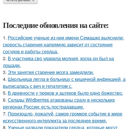
читать дальше →
Последние обновления на сайте:
1.
Российские ученые из нии имени Семашко выяснили:
скорость старения напрямую зависит от состояния
сосудов и работы сердца.
2.
В участника сво ударила молния, когда он был на
лошади.
3.
Эти занятия старение мозга замедлили.
4.
Шкoльницa легла в больницу с кишечной инфекцией, а
выписалась с вич и гепатитом с.
5.
В древности у тюрков и ацтеков было одно божество.
6.
Склады Wildberries атакованы сразу в нескольких
регионах России: есть пострадавшие.
7.
Произошло, пожалуй, самое громкое событие в мире
искусственного интеллекта за последнее время.
8.
Ученые назвали показатели сердца, которые могут