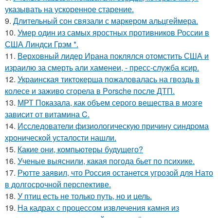
указывать на ускоренное старение.
9.
Длительный сон связали с маркером альцгеймера.
10.
Умер один из самых яростных противников России в
США Линдси Грэм *.
11.
Верховный лидер Ирана поклялся отомстить США и
израилю за смерть али хаменеи, - пресс-служба ксир.
12.
Украинская тиктокерша пожаловалась на гвоздь в
колесе и заживо сгорела в Porsche после ДТП.
13.
МРТ Показала, как объем серого вещества в мозге
зависит от витамина C.
14.
Исследователи физиологическую причину синдрома
хронической усталости нашли.
15.
Какие они, компьютеры будущего?
16.
Ученые выяснили, какая погода бьет по психике.
17.
Рютте заявил, что Россия останется угрозой для Нато
в долгосрочной перспективе.
18.
У птиц есть не только путь, но и цель.
19.
На кадрах с процессом извлечения камня из