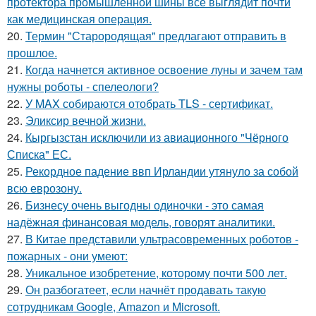
протектора промышленной шины всё выглядит почти
как медицинская операция.
20.
Термин "Старородящая" предлагают отправить в
прошлое.
21.
Когда начнется активное освоение луны и зачем там
нужны роботы - спелеологи?
22.
У MAX собираются отобрать TLS - сертификат.
23.
Эликсир вечной жизни.
24.
Кыргызстан исключили из авиационного "Чёрного
Списка" ЕС.
25.
Рекордное падение ввп Ирландии утянуло за собой
всю еврозону.
26.
Бизнесу очень выгодны одиночки - это самая
надёжная финансовая модель, говорят аналитики.
27.
В Китае представили ультрасовременных роботов -
пожарных - они умеют:
28.
Уникальное изобретение, которому почти 500 лет.
29.
Он разбогатеет, если начнёт продавать такую
сотрудникам Google, Amazon и Microsoft.