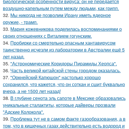
биологической особенности вируса: он не передается
воздушно-капельным путем между людьми, как грипп.
32.
Мы никогда не позволим Ирану иметь ядерное
оружие, - трамп.
33.
Мария кожевникова поделилась воспоминаниями о
своих отношениях с Виталием гогунским.
34.
Пробирки со смертельно опасным хантавирусом
таинственно исчезли из лаборатории в Австралии ещё 5
лет назад.
35.
"Астрономические Коридоры Пирамиды Хеопса".
36.
Часть великой китайской стены городом оказалась.
37.
"Оркнейский Капюшон" настолько хорошо
сохранился, что кажется, что он соткан и сшит буквально
вчера, а не 1500 лет назад!
38.
В глубине сенота эль сапоте в Мексике образовались
уникальные сталактиты, которые дайверы прозвали
"Адские Колокола".
39.
Проблема тут не в самом факте газообразования, а в
том, что в кишечных газах действительно есть водород и