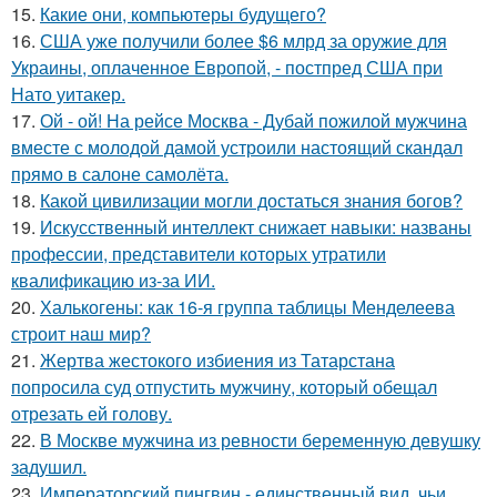
15.
Какие они, компьютеры будущего?
16.
США уже получили более $6 млрд за оружие для
Украины, оплаченное Европой, - постпред США при
Нато уитакер.
17.
Ой - ой! На рейсе Москва - Дубай пожилой мужчина
вместе с молодой дамой устроили настоящий скандал
прямо в салоне самолёта.
18.
Какой цивилизации могли достаться знания богов?
19.
Искусственный интеллект снижает навыки: названы
профессии, представители которых утратили
квалификацию из-за ИИ.
20.
Халькогены: как 16-я группа таблицы Менделеева
строит наш мир?
21.
Жертва жестокого избиения из Татарстана
попросила суд отпустить мужчину, который обещал
отрезать ей голову.
22.
В Москве мужчина из ревности беременную девушку
задушил.
23.
Императорский пингвин - единственный вид, чьи