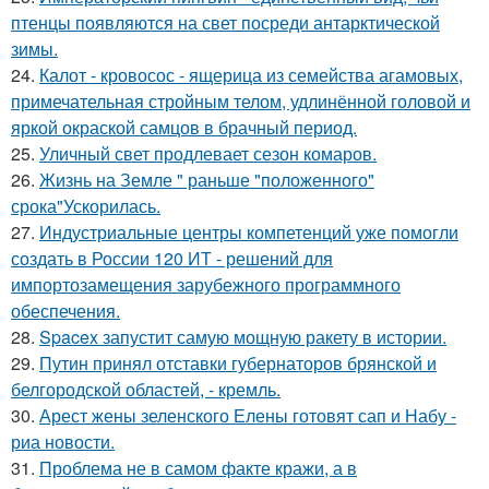
птенцы появляются на свет посреди антарктической
зимы.
24.
Калот - кровосос - ящерица из семейства агамовых,
примечательная стройным телом, удлинённой головой и
яркой окраской самцов в брачный период.
25.
Уличный свет продлевает сезон комаров.
26.
Жизнь на Земле " раньше "положенного"
срока"Ускорилась.
27.
Индустриальные центры компетенций уже помогли
создать в России 120 ИТ - решений для
импортозамещения зарубежного программного
обеспечения.
28.
Spacex запустит самую мощную ракету в истории.
29.
Путин принял отставки губернаторов брянской и
белгородской областей, - кремль.
30.
Арест жены зеленского Елены готовят сап и Набу -
риа новости.
31.
Проблема не в самом факте кражи, а в