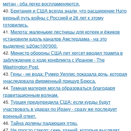
метан - оба легко воспламеняются.
40.
Британия и США всегда знали, что расширение Нато
верный путь войны с Россией и 26 лет к этому
готовились.
41.
Милота: маленькие лестницы для котеек и ёжиков
установили вдоль каналов Амстердама - на это
выделено \u20ac100'000.
42.
Министр обороны США пит хегсет вводил трампа в
заблуждение о ходе конфликта с Ираном - The
Washington Post.
43.
Гены - не вода: Румер Уиллис показала дочь, которая
унаследовала фирменный прищур Брюса.
44.
Темная материя могла образоваться благодаря
гравитационным волнам.
45.
Турция предупредила США: если курды будут
участвовать в ударах по Ирану - сразу же последует
военный ответ.
46.
Тайна долины падающих птиц.
47.
Не просто стекло: семь зданий, которые выглядят