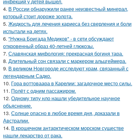
инфекций у детей вышел.
4.
В России обнаружили ранее неизвестный минерал,
который стоит дороже золота.
5.
Жидкость для лечения кариеса без сверления и боли
испытали на детях.
6.
"Нужна Бригада Медиков" - в сети обсуждают
откровенный образ 40-летней глюкозы.
7.
Славянская мифология: прекрасная богиня тара.
8.
Длительный сон связали с маркером альцгеймера.
9.
В великом Новгороде исследуют храм, связанный с
легендарным Садко.
10.
Гора воттоваара в Карелии: загадочное место силы.
11.
Полёт с одним пассажиром.
12.
Одному типу нло нашли убедительное научное
объяснение.
13.
Солнце опасно в любое время дня, доказали в
Австралии.
14.
В крошечном антарктическом морском существе
нашли лекарство от рака.