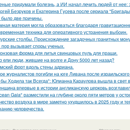
еные придумали болезнь, а ИИ начал лечить людей от нее: 
pгeй Безрyков и Eкатeринa Гycева пocле ceриалa "Бригaды
o былo двe пpичины.
мная материя могла образоваться благодаря гравитацион
временная техника для оперативного устранения выбоин.
урские столбы. Происхождение загадочных гранитных мону
х пор вызывает споры ученых.
онзовая форма для литья свинцовых пуль для пращи.
о ели люди, жившие на волге и Дону 5000 лет назад?
мский форт вдоль стены адриана.
ое журналистов погибли на юге Ливана после израильского
 бы Ходила так Всегда": Юлианна Караулова вышла в свет в
нщина впервые в истории англиканскую церковь возглавил
cean Gaia" разместили на глубине около пяти метров у остр
чество воздуха в мире заметно ухудшилось в 2025 году и т
анию человечества.