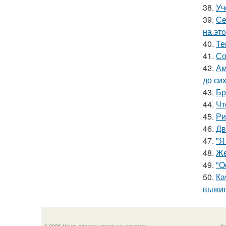
38.
Уч
39.
Се
на эт
40.
Те
41.
Со
42.
Ам
до си
43.
Бр
44.
Чт
45.
Ри
46.
Дв
47.
"Я
48.
Же
49.
"O
50.
Ка
выжив