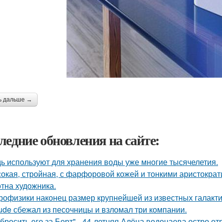
ь дальше →
ледние обновления на сайте:
ь используют для хранения воды уже многие тысячелетия.
окая, стройная, с фарфоровой кожей и тонкими аристократ
отна художника.
рофизики наконец размер крупнейшей из известных галакти
ude сбежал из песочницы и взломал три компании.
бросить его за Борт" - 44-летняя Алёна водонаева остро о