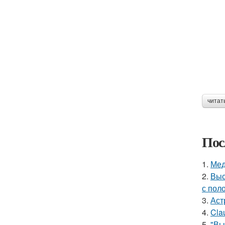
читат
Пос
1.
Мед
2.
Выс
с пол
3.
Аст
4.
Cla
5.
"Вы