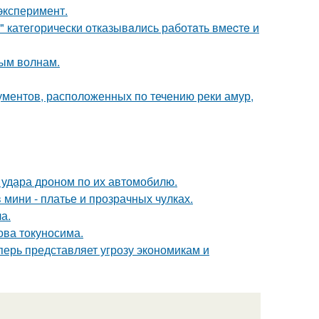
эксперимент.
" катeгорически отказывaлись работaть вмеcтe и
ным волнам.
ментов, расположенных по течению реки амур,
 удара дроном по их автомобилю.
 мини - платье и прозрачных чулках.
а.
ова токуносима.
еперь представляет угрозу экономикам и