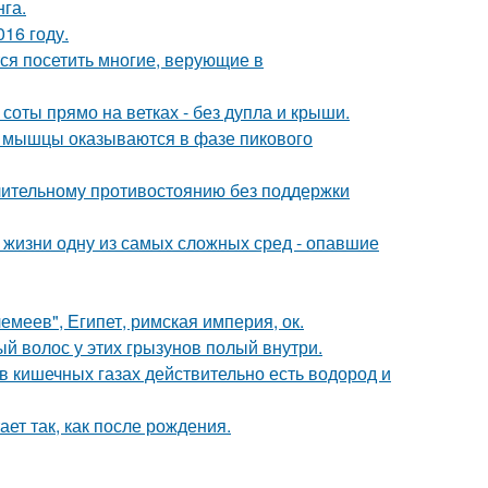
га.
16 году.
ся посетить многие, верующие в
 соты прямо на ветках - без дупла и крыши.
ой мышцы оказываются в фазе пикового
длительному противостоянию без поддержки
 жизни одну из самых сложных сред - опавшие
меев", Египет, римская империя, ок.
ый волос у этих грызунов полый внутри.
 в кишечных газах действительно есть водород и
ает так, как после рождения.