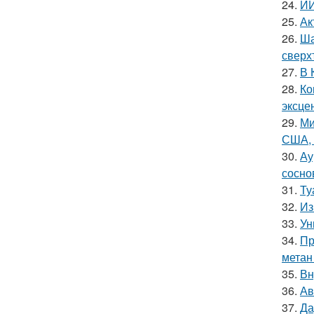
24.
ИИ
25.
Ак
26.
Ша
сверх
27.
В 
28.
Ко
эксце
29.
Ми
США, 
30.
Ау
сосно
31.
Ту
32.
Из
33.
Ун
34.
Пр
метан
35.
Вн
36.
Ав
37.
Да