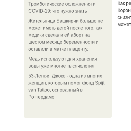
Как р
Тромботические осложнения и
Корон
COVID-19: что нужно знать
снизи
Жительница Башкирии больше не
может
может иметь детей после того, как
медики сделали ей аборт на
шестом месяце беременности и
оставили в матке плаценту.
Медь используют для хранения
воды уже многие тысячелетия.
53-Летняя Джоке - одна из многих
женщин, которым помог фонд Spijt
van Tattoo, основанный в
Роттердаме.