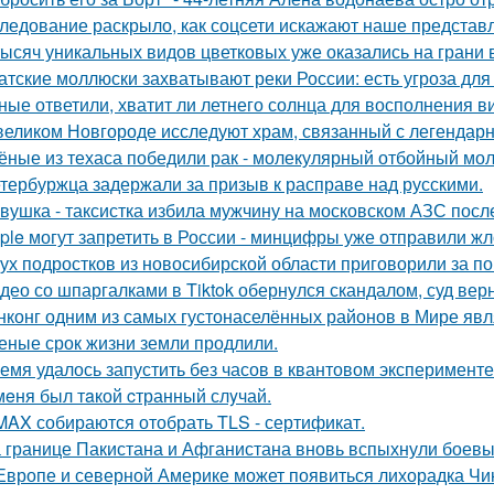
ледование раскрыло, как соцсети искажают наше представл
тысяч уникальных видов цветковых уже оказались на грани
атские моллюски захватывают реки России: есть угроза для
ные ответили, хватит ли летнего солнца для восполнения в
великом Новгороде исследуют храм, связанный с легендар
ёные из техаса победили рак - молекулярный отбойный мол
тербуржца задержали за призыв к расправе над русскими.
вушка - таксистка избила мужчину на московском АЗС после
ple могут запретить в России - минцифры уже отправили жл
ух подростков из новосибирской области приговорили за п
део со шпаргалками в Tiktok обернулся скандалом, суд вер
нконг одним из самых густонаселённых районов в Мире явл
еные срок жизни земли продлили.
емя удалось запустить без часов в квантовом эксперименте
мeня был тaкой cтранный слyчай.
MAX собираются отобрать TLS - сертификат.
 границе Пакистана и Афганистана вновь вспыхнули боевы
Европе и северной Америке может появиться лихорадка Чику