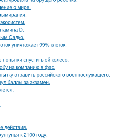
ение о мире.
 вымирания.
 экосистем.
итамина D.
ным Садко.
оток уничтожает 99% клеток.
 попытки спустить ей колесо.
обу на компанию в фас.
опытку отравить российского военнослужащего.
нул баллы за экзамен.
яется.
.
е действия.
нгунья к 2100 году.