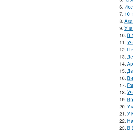
6.
Исс
7.
10 
8.
Ази
9.
Уче
10.
В 
11.
Уч
12.
Пе
13.
Де
14.
Ap
15.
Дв
16.
Ви
17.
Го
18.
Уч
19.
Вр
20.
У 
21.
У 
22.
На
23.
В 