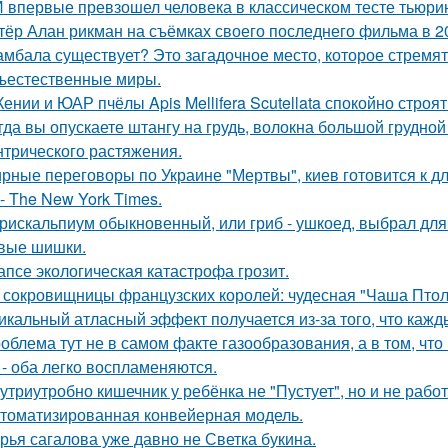
 впервые превзошел человека в классическом тесте тьюрин
тёр Алан рикман на съёмках своего последнего фильма в 20
мбала существует? Это загадочное место, которое стремят
ъестественные миры.
Кении и ЮАР пчёлы Apis Mellifera Scutellata спокойно строят
гда вы опускаете штангу на грудь, волокна большой грудн
нтрического растяжения.
рные переговоры по Украине "Мертвы", киев готовится к 
- The New York Times.
рискальпиум обыкновенный, или гриб - ушкоед, выбрал для
вые шишки.
апсе экологическая катастрофа грозит.
 сокровищницы французских королей: чудесная "Чаша Птоле
икальный атласный эффект получается из-за того, что кажд
облема тут не в самом факте газообразования, а в том, что
 - оба легко воспламеняются.
утриутробно кишечник у ребёнка не "Пустует", но и не работ
томатизированная конвейерная модель.
рья сагалова уже давно не Светка букина.