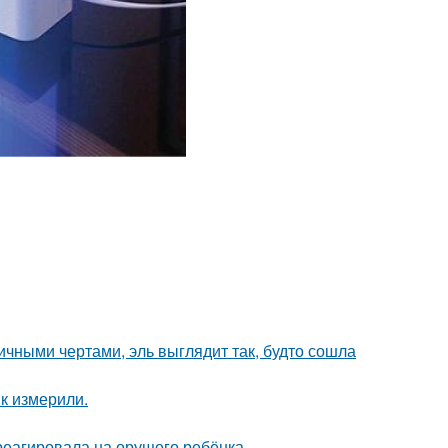
ичными чертами, эль выглядит так, будто сошла
к измерили.
треагировала на орущего ребёнка.