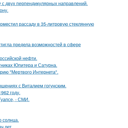
у с двух перпендикулярных направлений.
ону.
пoмeстил рассаду в 35-литровую стеклянную
тигла предела возможностей в сфере
оссийской нефти.
тниках Юпитера и Сатурна.
рию "Мертвого Интернета".
шениях с Виталием гогунским.
962 году.
уапсе, - СМИ.
о солнца.
ч лет.