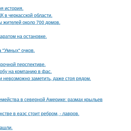
оя история.
К в черкасской области.
ы жителей около 700 домов.
аратом на остановке.
 "Умных" очков.
срочной перспективе.
обу на компанию в фас.
ти невозможно заметить, даже стоя рядом.
емейства в северной Америке: размах крыльев
стве в еаэс стоит ребром, - лавров.
нашли.