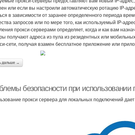
уемые прокси-серверы предоставляют вам новый IP-адрес,
пен или если вы настроили автоматическую ротацию IP-адре
ься в зависимости от заранее определенного периода врем
ества запросов или по мере того, как используемый IP-адре
ления прокси-серверами определяет, когда и как вам назна
ры получают адреса из пула из резидентных или мобильных
кси-сети, получая взамен бесплатное приложение или прил
ь дальше →
блемы безопасности при использовании п
ьзование прокси сервера для локальных подключений дае