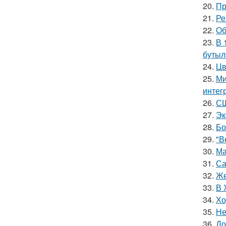
20.
Пр
21.
Ре
22.
Об
23.
В 
бутыл
24.
Цв
25.
Ми
интег
26.
СШ
27.
Эк
28.
Бо
29.
"В
30.
Ма
31.
Са
32.
Же
33.
В 
34.
Хо
35.
Не
36.
До