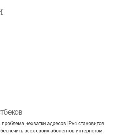
И
стбеков
, проблема нехватки адресов IPv4 становится
обеспечить всех своих абонентов интернетом,