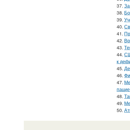
37.
За
38.
Бо
39.
Уч
40.
Св
41.
Пр
42.
Вр
43.
Те
44.
СШ
к деф
45.
Де
46.
Фи
47.
Ме
пацие
48.
Та
49.
Ме
50.
Ат