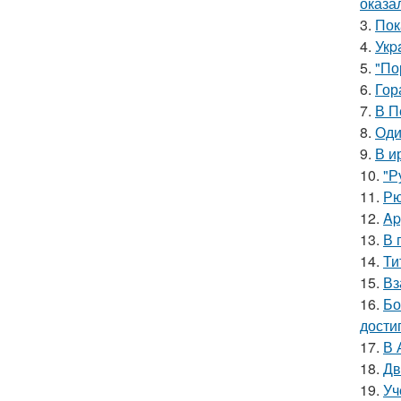
оказа
3.
Пок
4.
Укp
5.
"По
6.
Гор
7.
В П
8.
Оди
9.
В и
10.
"Р
11.
Рю
12.
Ap
13.
В 
14.
Ти
15.
Вз
16.
Бо
дости
17.
В 
18.
Дв
19.
Уч