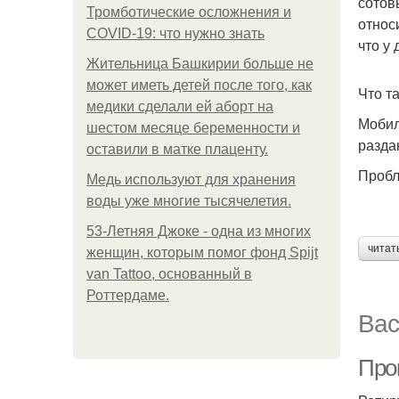
сотов
Тромботические осложнения и
относ
COVID-19: что нужно знать
что у
Жительница Башкирии больше не
может иметь детей после того, как
Что т
медики сделали ей аборт на
Мобил
шестом месяце беременности и
раздаю
оставили в матке плаценту.
Пробл
Медь используют для хранения
воды уже многие тысячелетия.
53-Летняя Джоке - одна из многих
читат
женщин, которым помог фонд Spijt
van Tattoo, основанный в
Роттердаме.
Вас
Прок