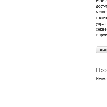
Ротир
досту
менят
колич
управ
серве
к про
читат
Про
Испол