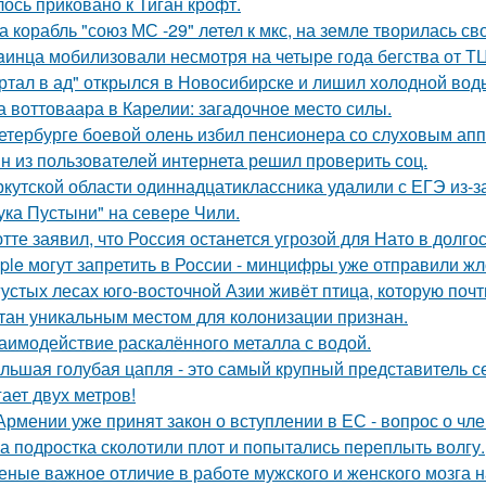
лось приковано к Тиган крофт.
а корабль "союз МС -29" летел к мкс, на земле творилась св
aинца мобилизовали несмотря на четыре года бегства от ТЦ
ртал в ад" открылся в Новосибирске и лишил холодной вод
а воттоваара в Карелии: загадочное место силы.
етербурге боевой олень избил пенсионера со слуховым апп
н из пользователей интернета решил проверить соц.
ркутской области одиннадцатиклассника удалили с ЕГЭ из-за
ука Пустыни" на севере Чили.
тте заявил, что Россия останется угрозой для Нато в долго
ple могут запретить в России - минцифры уже отправили жл
густых лесах юго-восточной Азии живёт птица, которую поч
тан уникальным местом для колонизации признан.
аимодействие раскалённого металла с водой.
льшая голубая цапля - это самый крупный представитель с
гает двух метров!
Армении уже принят закон о вступлении в ЕС - вопрос о член
а подростка сколотили плот и попытались переплыть волгу.
еные важное отличие в работе мужского и женского мозга 