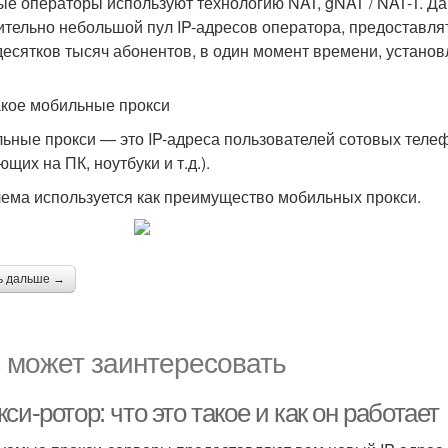
ые операторы используют технологию NAT, gNAT / NAT-T. Д
ительно небольшой пул IP-адресов оператора, предоставля
 десятков тысяч абонентов, в один момент времени, установл
акое мобильные прокси
ьные прокси — это IP-адреса пользователей сотовых телеф
щих на ПК, ноутбуки и т.д.).
ема используется как преимущество мобильных прокси.
ь дальше →
 может заинтересовать
си-ротор: что это такое и как он работает