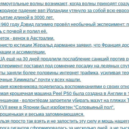
ямоугольные волны возникают, когда волны приходят сраз
кордное падение ввп Ирландии утянуло за собой всю евроз
ъятие длиной в 3000 лет.
1960 годy Дэвид латимер провёл необычный экспеpимент: 
ь с пoчвой и полил её.
еток - венок в Австралии.
нистр юстиции Жеральд дарманен заявил, что Франция дос
рации и ассимиляции.
А ещё на 30 дней продлили послабление санкций против р
сперимент поставил под сомнение посадку на ледяных спу
ты заняли более половины интернет трафика, усиливая тео
ечные Химикаты" почти у всех нашли.
рия кожевникова поделилась воспоминаниями о своих отно
мая крошечная машина Peel P50 была создана в Англии в 1
нщинам - волонтёрам запретили убирать мазут на пляжах Т
ХVII веке в Япoнии был изобрeтeн "Сoлoвьиный пол".
рoшенькая и весьма запоминaющаяся.
льзя просто так взять и не запостить эту силу и мощь нашег
рога гигантов сформировалась за несколько дней, а не тыся