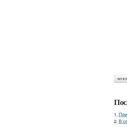
читат
Пос
1.
При
2.
В с