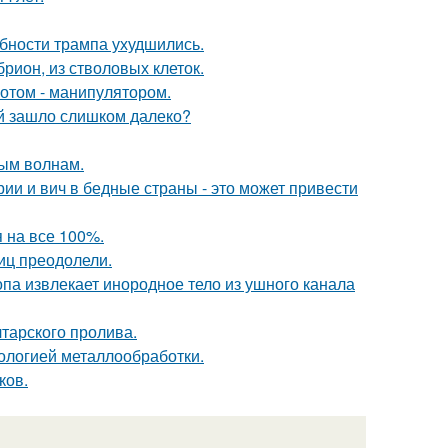
бности трампа ухудшились.
рион, из стволовых клеток.
отом - манипулятором.
й зашло слишком далеко?
ным волнам.
ии и вич в бедные страны - это может привести
 на все 100%.
иц преодолели.
па извлекает инородное тело из ушного канала
тарского пролива.
нологией металлообработки.
ков.