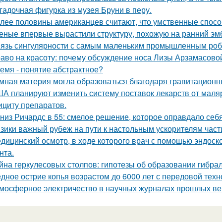
гадочная фигурка из музея Бруни в перу.
лее половины американцев считают, что умственные спосо
еные впервые вырастили структуру, похожую на ранний эмб
язь сингулярности с самым маленьким промышленным роб
аво на красоту: почему обсуждение носа Лизы Арзамасово
емя - понятие абстрактное?
мная материя могла образоваться благодаря гравитацион
А планируют изменить систему поставок лекарств от маляр
ициту препаратов.
низ Ричардс в 55: смелое решение, которое оправдало себя
зики важный рубеж на пути к настольным ускорителям част
дицинский осмотр, в ходе которого врач с помощью эндоско
нта.
йна геркулесовых столпов: гипотезы об образовании гибрал
дное острие копья возрастом до 6000 лет с передовой тех
мосферное электричество в научных журналах прошлых ве