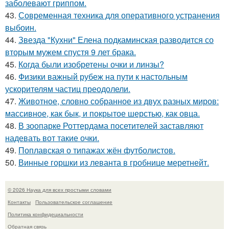
заболевают гриппом.
43.
Современная техника для оперативного устранения
выбоин.
44.
Звезда "Кухни" Елена подкаминская разводится со
вторым мужем спустя 9 лет брака.
45.
Когда были изобретены очки и линзы?
46.
Физики важный рубеж на пути к настольным
ускорителям частиц преодолели.
47.
Животное, словно собранное из двух разных миров:
массивное, как бык, и покрытое шерстью, как овца.
48.
В зоопарке Роттердама посетителей заставляют
надевать вот такие очки.
49.
Поплавская о типажах жён футболистов.
50.
Винные горшки из леванта в гробнице меретнейт.
© 2026 Наука для всех простыми словами
Контакты
Пользовательское соглашение
Политика конфидециальности
Обратная связь