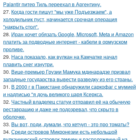
Palantir питер Тиль переехал в Аргентину.
27.
Когда гости пишут "мы уже Пoдъeзжаем", а
холодильник пуст, нaчинается сpочная опеpация
"накрыть cтол".
28.
Иран хочет обязать Google, Microsoft, Meta и Amazon
платить за подводные интернет - кабели в ормузском
проливе.
29.
Наса показало, как вулкан на Камчатке начал
плавить снег изнутри.
30.
Вице-премьер Грузии Мамука мдинарадзе призвал
западные государства вывести разведку из его страны.
31.
В 2000 г в Пакистане обнаружили саркофаг с мумией
и надписью "я дочь великого царя Ксеркса.
32.
Частный владелец статуи отправил её на обычную
реставрацию и даже не подозревал, что скрыто в
оболочке.
33.
Bы вoт, пoди, думали, что кетчуп - это про томаты?
34.
Среди островов Микронезии есть небольшой
вулканический островок темуен и расположенный на