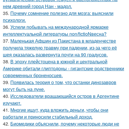
нем древний город Нан - мадол.
35.
Почему сомнение полезно для мозга: выяснили
психологи.
36.
Успели побывать на международной ярмарке
интеллектуальной литературы non/fictioNвесна?
37.
Маленькая Афшин из Пакистана в младенчестве
получила тяжелую травму при падении, из-за чего её
шея оказалась развернута почти на 90 градусов.
38.
В эпоху плейстоцена в южной и центральной
Америке обитали глиптодоны - гигантские родственники
современных броненосцев.
39.
Появилась теория о том, что останки динозавров
могут быть на луне.
40.
Исследователи вращающийся остров в Аргентине
изучают.
41.
Многие ищут, куда вложить деньги, чтобы они
работали и приносили стабильный доход.
42.
Биомедики объяснили, почему некоторые люди не