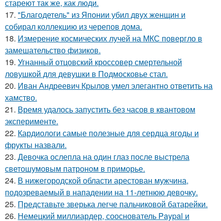
стареют так же, как люди.
17.
"Благодетель" из Японии убил двух женщин и
собирал коллекцию из черепов дома.
18.
Измерение космических лучей на МКС повергло в
замешательство физиков.
19.
Угнанный отцовский кроссовер смертельной
ловушкой для девушки в Подмосковье стал.
20.
Иван Андреевич Крылов умел элегантно ответить на
хамство.
21.
Время удалось запустить без часов в квантовом
эксперименте.
22.
Кардиологи самые полезные для сердца ягоды и
фрукты назвали.
23.
Девочка ослепла на один глаз после выстрела
светошумовым патроном в приморье.
24.
В нижегородской области арестован мужчина,
подозреваемый в нападении на 11-летнюю девочку.
25.
Представьте зверька легче пальчиковой батарейки.
26.
Немецкий миллиардер, сооснователь Paypal и