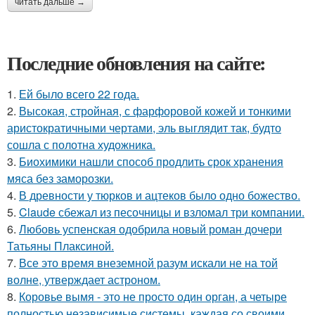
читать дальше →
Последние обновления на сайте:
1.
Ей было всего 22 года.
2.
Высокая, стройная, с фарфоровой кожей и тонкими
аристократичными чертами, эль выглядит так, будто
сошла с полотна художника.
3.
Биохимики нашли способ продлить срок хранения
мяса без заморозки.
4.
В древности у тюрков и ацтеков было одно божество.
5.
Claude сбежал из песочницы и взломал три компании.
6.
Любовь успенская одобрила новый роман дочери
Татьяны Плаксиной.
7.
Все это время внеземной разум искали не на той
волне, утверждает астроном.
8.
Коровье вымя - это не просто один орган, а четыре
полностью независимые системы, каждая со своими