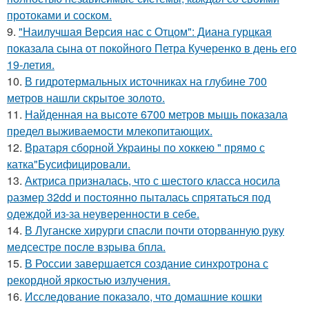
протоками и соском.
9.
"Наилучшая Версия нас с Отцом": Диана гурцкая
показала сына от покойного Петра Кучеренко в день его
19-летия.
10.
В гидротермальных источниках на глубине 700
метров нашли скрытое золото.
11.
Найденная на высоте 6700 метров мышь показала
предел выживаемости млекопитающих.
12.
Вратаря сборной Украины по хоккею " прямо с
катка"Бусифицировали.
13.
Актриса призналась, что с шестого класса носила
размер 32dd и постоянно пыталась спрятаться под
одеждой из-за неуверенности в себе.
14.
В Луганске хирурги спасли почти оторванную руку
медсестре после взрыва бпла.
15.
В России завершается создание синхротрона с
рекордной яркостью излучения.
16.
Исследование показало, что домашние кошки