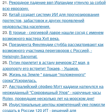
21.
Рекордное падение ввп Ирландии утянуло за собой
всю еврозону.
22.
Китай создает систему ИИ для прогнозирования
протестов, забастовок и других проявлений
недовольства населения.
23.
В троице - сергиевой лавре нашли сосуд с именем
возможного мастера Xvii века.
24.
Президента Финляндии стубба рассматривают как
возможного участника переговоров с Россией, -
Helsingin Sanomat.
25.
Путин прилетит в астану вечером 27 мая, в
аэропорту его встретит Токаев, - Ушаков.
26.
Жизнь на Земле " раньше "положенного"
срока"Ускорилась.
27.
Австралийский сёрфер Мэтт каддихи наткнулся на
неожиданный "Сокровищный Улов" - наручные часы
Rolex, проведшие несколько лет на морском дне!
28.
Индустриальные центры компетенций уже помогли
создать в России 120 ИТ - решений для