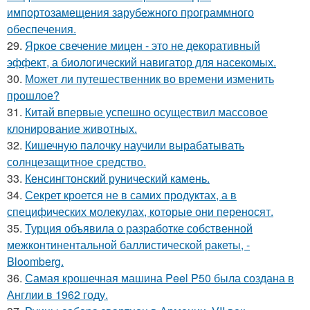
импортозамещения зарубежного программного
обеспечения.
29.
Яркое свечение мицен - это не декоративный
эффект, а биологический навигатор для насекомых.
30.
Может ли путешественник во времени изменить
прошлое?
31.
Китай впервые успешно осуществил массовое
клонирование животных.
32.
Кишечную палочку научили вырабатывать
солнцезащитное средство.
33.
Кенсингтонский рунический камень.
34.
Секрет кроется не в самих продуктах, а в
специфических молекулах, которые они переносят.
35.
Турция объявила о разработке собственной
межконтинентальной баллистической ракеты, -
Bloomberg.
36.
Самая крошечная машина Peel P50 была создана в
Англии в 1962 году.