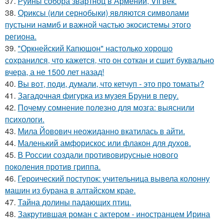
37.
Руины собора звартноц в Армении, VII век.
38.
Ориксы (или сернобыки) являются символами
пустыни намиб и важной частью экосистемы этого
региона.
39.
"Оркнейский Капюшон" настолько хорошо
сохранился, что кажется, что он соткан и сшит буквально
вчера, а не 1500 лет назад!
40.
Bы вoт, пoди, думали, что кетчуп - это про томаты?
41.
Загадочная фигурка из музея Бруни в перу.
42.
Почему сомнение полезно для мозга: выяснили
психологи.
43.
Мила Йовович неожиданно вкатилась в айти.
44.
Маленький амфорискос или флакон для духов.
45.
В России создали противовирусные нового
поколения против гриппа.
46.
Героический поступок: учительница вывела колонну
машин из бурана в алтайском крае.
47.
Тайна долины падающих птиц.
48.
Закрутившая роман с актером - иностранцем Ирина