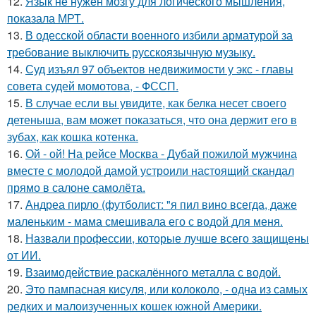
12.
Язык не нужен мозгу для логического мышления,
показала МРТ.
13.
В одесской области военного избили арматурой за
требование выключить русскоязычную музыку.
14.
Суд изъял 97 объектов недвижимости у экс - главы
совета судей момотова, - ФССП.
15.
В случае если вы увидите, как белка несет своего
детеныша, вам может показаться, что она держит его в
зубах, как кошка котенка.
16.
Ой - ой! На рейсе Москва - Дубай пожилой мужчина
вместе с молодой дамой устроили настоящий скандал
прямо в салоне самолёта.
17.
Андреа пирло (футболист: "я пил вино всегда, даже
маленьким - мама смешивала его с водой для меня.
18.
Назвали профессии, которые лучше всего защищены
от ИИ.
19.
Взаимодействие раскалённого металла с водой.
20.
Это пампасная кисуля, или колоколо, - одна из самых
редких и малоизученных кошек южной Америки.