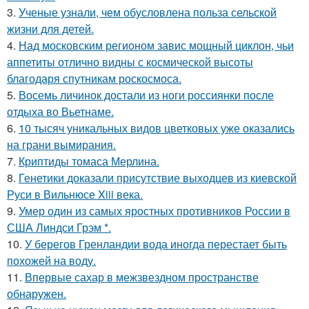
3.
Ученые узнали, чем обусловлена польза сельской
жизни для детей.
4.
Над московским регионом завис мощный циклон, чьи
аппетиты отлично видны с космической высоты
благодаря спутникам роскосмоса.
5.
Восемь личинок достали из ноги россиянки после
отдыха во Вьетнаме.
6.
10 тысяч уникальных видов цветковых уже оказались
на грани вымирания.
7.
Криптиды томаса Мерлина.
8.
Генетики доказали присутствие выходцев из киевской
Руси в Вильнюсе Xiii века.
9.
Умер один из самых яростных противников России в
США Линдси Грэм *.
10.
У берегов Гренландии вода иногда перестает быть
похожей на воду.
11.
Впервые сахар в межзвездном пространстве
обнаружен.