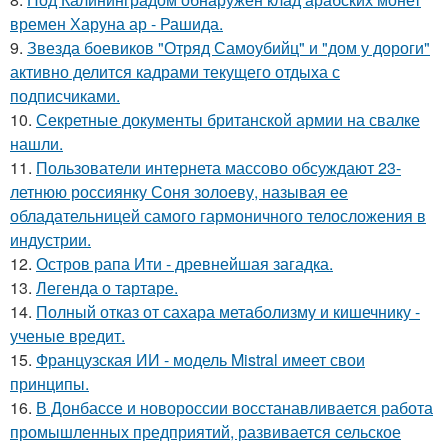
времен Харуна ар - Рашида.
9.
Звезда боевиков "Отряд Самоубийц" и "дом у дороги"
активно делится кадрами текущего отдыха с
подписчиками.
10.
Секретные документы британской армии на свалке
нашли.
11.
Пользователи интернета массово обсуждают 23-
летнюю россиянку Соня золоеву, называя ее
обладательницей самого гармоничного телосложения в
индустрии.
12.
Остров рапа Ити - древнейшая загадка.
13.
Легенда о тартаре.
14.
Полный отказ от сахара метаболизму и кишечнику -
ученые вредит.
15.
Французская ИИ - модель Mistral имеет свои
принципы.
16.
В Донбассе и новороссии восстанавливается работа
промышленных предприятий, развивается сельское