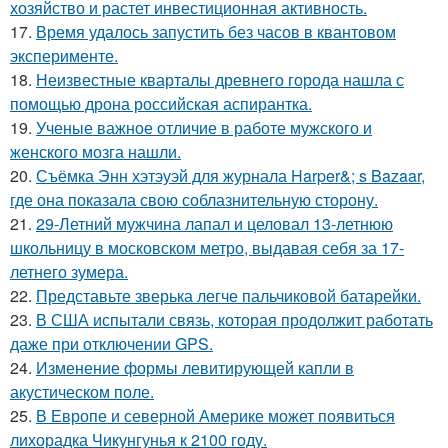
хозяйство и растет инвестиционная активность.
17.
Время удалось запустить без часов в квантовом
эксперименте.
18.
Неизвестные кварталы древнего города нашла с
помощью дрона российская аспирантка.
19.
Ученые важное отличие в работе мужского и
женского мозга нашли.
20.
Съёмка Энн хэтэуэй для журнала Harper&; s Bazaar,
где она показала свою соблазнительную сторону.
21.
29-Летний мужчина лапал и целовал 13-летнюю
школьницу в московском метро, выдавая себя за 17-
летнего зумера.
22.
Представьте зверька легче пальчиковой батарейки.
23.
В США испытали связь, которая продолжит работать
даже при отключении GPS.
24.
Изменение формы левитирующей капли в
акустическом поле.
25.
В Европе и северной Америке может появиться
лихорадка Чикунгунья к 2100 году.