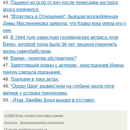
43.
Пациент из осло от вич после пересадки костного
мозга излечился.
44.
"Вторглась в Отношения": бывшая возлюбленная
Димы Масленникова заявила, что Клава кока увела его у
нее.
45.
В 1944 году известная голливудская актриса лупе
Велес, которой тогда было 36 лет, решила покончить
жизнь самоубийством.
46.
Время - понятие абстрактное?
47.
Закрутившая роман с актером - иностранцем Ирина
пинчук сделала признание.
48.
Трагедия в трех актах:
49.
"Ocean Gaia" разместили на глубине около пяти
метров у острова токуносима.
50.
- Итак, Джеймс Бонд вышел в отставку.
© 2026 Наука для всех простыми словами
Контакты
Пользовательское соглашение
Политика конфидециальности