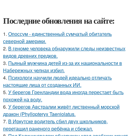
Последние обновления на сайте:
1.
Опоссум - единственный сумчатый обитатель
северной америки.
2.
В геноме человека обнаружили следы неизвестных
видов древних предков.
3.
Пьяный мужчина детей из-за их национальности в
Набережных челнах избил.
4.
Психологи научили людей идеально отличать
настоящие лица от созданных ИИ.
5.
У берегов Гренландии вода иногда перестает быть
похожей на воду.
6.
У берегов Австралии живёт лиственный морской
дракон (Phyllopteryx Taeniolatus.
7.
В Иркутске водитель сбил двух школьников,
перетащил раненого ребёнка и сбежал.
8.
Под Калининградом обнаружен клад арабских монет