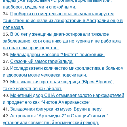
наоборот, мудрыми и спокойными.
34.
Пробирки со смертельно опасным хантавирусом
таинственно исчезли из лаборатории в Австралии ещё 5
лет назад.
35.
В 36 лет у женщины диагностировали тяжелое
заболевание, хотя она никогда не курила и не работала
на опасном производстве.
36.
Миллиардеры массово "Чистят" поисковики.
37.
Сказочный замок гарибальди.
38.
Исследователи количество микропластика в больном
и здоровом мозге человека подсчитали.
39.
Мексиканская кротовая ящерица (Bipes Biporus),
также известная как айолот.
40.
Монетный двор США отмывает золото наркокартелей
и продаёт его как "Чистое Американское".
41.
Загадочная фигурка из музея Бруни в перу.
42.
Астронавты "Артемиды-2" и Станции"тяньгун"
установили совместный космический рекорд.