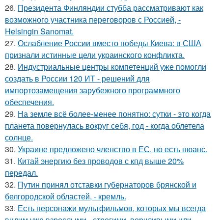
26.
Президента Финляндии стубба рассматривают как
возможного участника переговоров с Россией, -
Helsingin Sanomat.
27.
Ослабление России вместо победы Киева: в США
признали истинные цели украинского конфликта.
28.
Индустриальные центры компетенций уже помогли
создать в России 120 ИТ - решений для
импортозамещения зарубежного программного
обеспечения.
29.
На земле всё более-менее понятно: сутки - это когда
планета повернулась вокруг себя, год - когда облетела
солнце.
30.
Украине предложено членство в ЕС, но есть нюанс.
31.
Китай энергию без проводов с кпд выше 20%
передал.
32.
Путин принял отставки губернаторов брянской и
белгородской областей, - кремль.
33.
Есть персонажи мультфильмов, которых мы всегда
видим уже взрослыми - строгими, ворчливыми или,