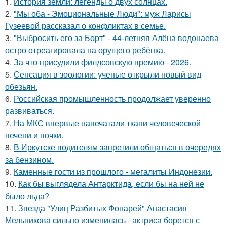
1.
История земли: легенды о двух солнцах.
2.
"Мы оба - Эмоциональные Люди": муж Ларисы
Гузеевой рассказал о конфликтах в семье.
3.
"Выбросить его за Борт" - 44-летняя Алёна водонаева
остро отреагировала на орущего ребёнка.
4.
За что присудили филдсовскую премию - 2026.
5.
Сенсация в зоологии: ученые открыли новый вид
обезьян.
6.
Российская промышленность продолжает уверенно
развиваться.
7.
На МКС впервые напечатали ткани человеческой
печени и почки.
8.
В Иркутске водителям запретили общаться в очередях
за бензином.
9.
Каменные гости из прошлого - мегалиты Индонезии.
10.
Как бы выглядела Антарктида, если бы на ней не
было льда?
11.
Звезда "Улиц Разбитых Фонарей" Анастасия
Мельникова сильно изменилась - актриса борется с