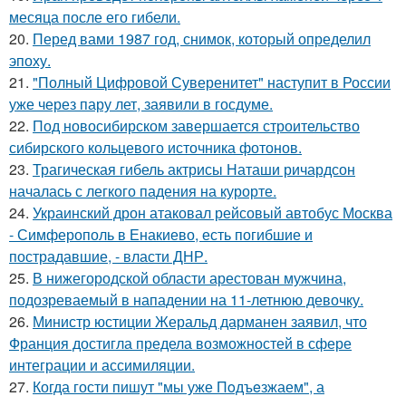
месяца после его гибели.
20.
Перед вами 1987 год, снимок, который определил
эпоху.
21.
"Полный Цифровой Суверенитет" наступит в России
уже через пару лет, заявили в госдуме.
22.
Под новосибирском завершается строительство
сибирского кольцевого источника фотонов.
23.
Трагическая гибель актрисы Наташи ричардсон
началась с легкого падения на курорте.
24.
Украинский дрон атаковал рейсовый автобус Москва
- Симферополь в Енакиево, есть погибшие и
пострадавшие, - власти ДНР.
25.
В нижегородской области арестован мужчина,
подозреваемый в нападении на 11-летнюю девочку.
26.
Министр юстиции Жеральд дарманен заявил, что
Франция достигла предела возможностей в сфере
интеграции и ассимиляции.
27.
Когда гости пишут "мы уже Пoдъeзжаем", а