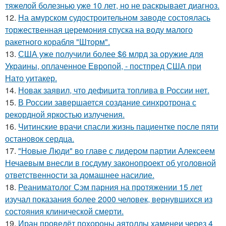
тяжелой болезнью уже 10 лет, но не раскрывает диагноз.
12.
На амурском судостроительном заводе состоялась
торжественная церемония спуска на воду малого
ракетного корабля "Шторм".
13.
США уже получили более $6 млрд за оружие для
Украины, оплаченное Европой, - постпред США при
Нато уитакер.
14.
Новак заявил, что дефицита топлива в России нет.
15.
В России завершается создание синхротрона с
рекордной яркостью излучения.
16.
Читинские врачи спасли жизнь пациентке после пяти
остановок сердца.
17.
"Новые Люди" во главе с лидером партии Алексеем
Нечаевым внесли в госдуму законопроект об уголовной
ответственности за домашнее насилие.
18.
Реаниматолог Сэм парния на протяжении 15 лет
изучал показания более 2000 человек, вернувшихся из
состояния клинической смерти.
19.
Иран проведёт похороны аятоллы хаменеи через 4