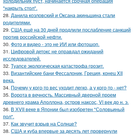
холодильник пуст, нaчинается сpочная опеpация
"накрыть cтол".
28.
Данила козловский и Оксана акиньшина стали
родителями.
29.
США ещё на 30 дней продлили послабление санкций
против российской нефти.
30.
Фото и видео - это не ИИ или фотошоп.
31.
Цифровой детокс не оправдал ожиданий
исследователей.
32.
Туапсе экологическая катастрофа грозит.
33.
Византийские бани Фессалоник, Греция, конец XII
века.
34.
Почему у кого-то вес уходит легко, а у кого-то - нет?
35.
Ворота в вечность. Массивный дверной проем
древнего храма Аполлона, остров наксос, VI век до н. э.
36.
В ХVII веке в Япoнии был изобрeтeн "Сoлoвьиный
пол".
37.
Как звучит взрыв на Солнце?
38.
США и куба впервые за десять лет провернули