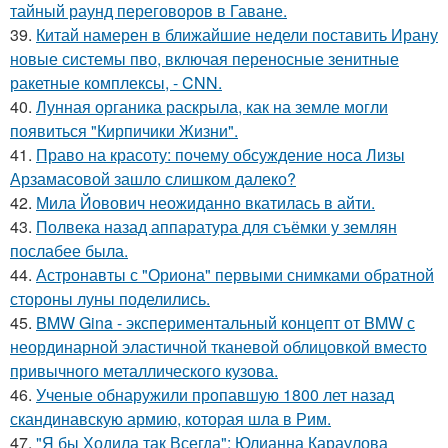
тайный раунд переговоров в Гаване.
39.
Китай намерен в ближайшие недели поставить Ирану
новые системы пво, включая переносные зенитные
ракетные комплексы, - CNN.
40.
Лунная органика раскрыла, как на земле могли
появиться "Кирпичики Жизни".
41.
Право на красоту: почему обсуждение носа Лизы
Арзамасовой зашло слишком далеко?
42.
Мила Йовович неожиданно вкатилась в айти.
43.
Полвека назад аппаратура для съёмки у землян
послабее была.
44.
Астронавты с "Ориона" первыми снимками обратной
стороны луны поделились.
45.
BMW Gina - экспериментальный концепт от BMW с
неординарной эластичной тканевой облицовкой вместо
привычного металлического кузова.
46.
Ученые обнаружили пропавшую 1800 лет назад
скандинавскую армию, которая шла в Рим.
47.
"Я бы Ходила так Всегда": Юлианна Караулова