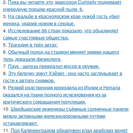
2.
Пока вы читаете это, марсоход Curiosity поднимает
очередную порцию красной пыли. 6.
3.
На свадьбе в красноярском крае чужой гость убил
жениха, ударив ножом в сердце.
4.
Исследование 66 стран показало, что объединяет
самые счастливые общества.
5.
Трагедия в трёх актах:
6.
Обычный поход на стадион меняет химию нашего
тела, доказали физиологи.
7.
Паук - цилоза превратил мусор в оружие.
8.
Эту белочку зовут Хэйзел - она часто заглядывает в
гости к автору снимков.
9.
Редкий родственник крокодила из Индии и Непала
оказался на грани полного исчезновения из-за
критического сокращения популяции.
10.
Швейцарские инженеры съёмные солнечные панели
между активными железнодорожными путями
устанавливают.
11.
Под Калининградом обнаружен клад арабских монет