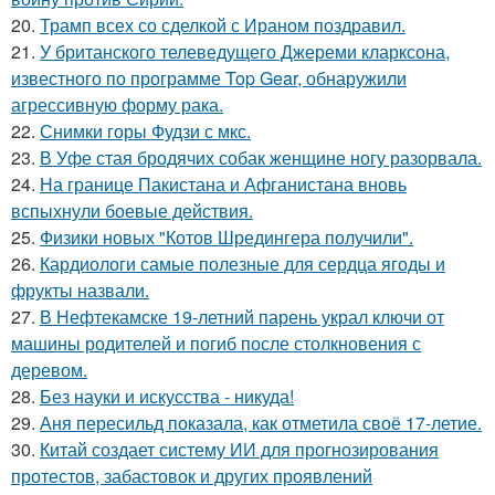
20.
Трамп всех со сделкой с Ираном поздравил.
21.
У британского телеведущего Джереми кларксона,
известного по программе Top Gear, обнаружили
агрессивную форму рака.
22.
Снимки горы Фудзи с мкс.
23.
В Уфе стая бродячих собак женщине ногу разорвала.
24.
На границе Пакистана и Афганистана вновь
вспыхнули боевые действия.
25.
Физики новых "Котов Шредингера получили".
26.
Кардиологи самые полезные для сердца ягоды и
фрукты назвали.
27.
В Нефтекамске 19-летний парень украл ключи от
машины родителей и погиб после столкновения с
деревом.
28.
Без науки и искусства - никуда!
29.
Аня пересильд показала, как отметила своё 17-летие.
30.
Китай создает систему ИИ для прогнозирования
протестов, забастовок и других проявлений