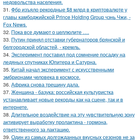
недовольства населения.
31.
Фбр изъяло рекордные $8 млрд в криптовалюте у
главы камбоджийской Prince Holding Group чэнь Чжи, -
Fox News.
32.
Пока все думают о целлюлите ….
33.
Путин принял отставки губернаторов брянской и
белгородской областей, - кремль.
34.
Эксперимент поставил под сомнение посадку на
ледяных спутниках Юпитера и Сатурна.
35.
Китай начал эксперимент с искусственными
эмбрионами человека в космосе.
36.
Африка снова трещину дала.
37.
Женщина - базука: российская культуристка
устанавливает новые рекорды как на сцене, так и в
интернете.
38.
Длительное воздействие на эту чувствительную зону
активирует выработку пролактина - гормона,
ответственного за лактацию.
39.
Один из самых долгожданных вкусных сезонов не за