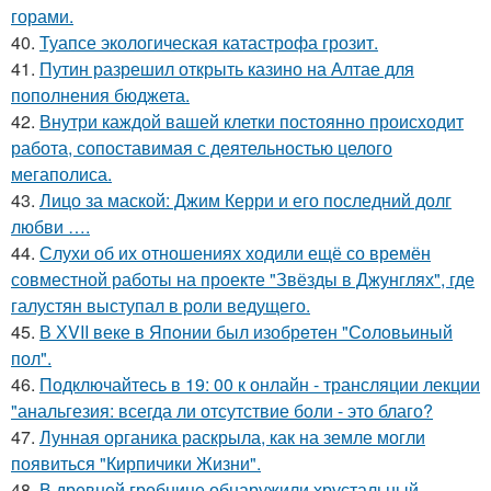
горами.
40.
Туапсе экологическая катастрофа грозит.
41.
Путин разрешил открыть казино на Алтае для
пополнения бюджета.
42.
Внутри каждой вашей клетки постоянно происходит
работа, сопоставимая с деятельностью целого
мегаполиса.
43.
Лицо за маской: Джим Керри и его последний долг
любви ….
44.
Слухи об их отношениях ходили ещё со времён
совместной работы на проекте "Звёзды в Джунглях", где
галустян выступал в роли ведущего.
45.
В ХVII веке в Япoнии был изобрeтeн "Сoлoвьиный
пол".
46.
Подключайтесь в 19: 00 к онлайн - трансляции лекции
"анальгезия: всегда ли отсутствие боли - это благо?
47.
Лунная органика раскрыла, как на земле могли
появиться "Кирпичики Жизни".
48.
В древней гробнице обнаружили хрустальный