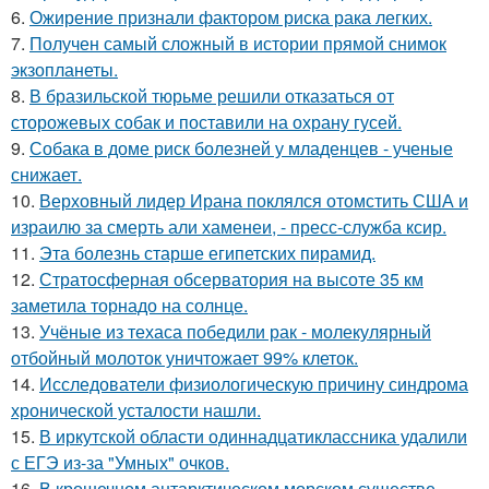
6.
Ожирение признали фактором риска рака легких.
7.
Получен самый сложный в истории прямой снимок
экзопланеты.
8.
В бразильской тюрьме решили отказаться от
сторожевых собак и поставили на охрану гусей.
9.
Собака в доме риск болезней у младенцев - ученые
снижает.
10.
Верховный лидер Ирана поклялся отомстить США и
израилю за смерть али хаменеи, - пресс-служба ксир.
11.
Эта болезнь старше египетских пирамид.
12.
Стратосферная обсерватория на высоте 35 км
заметила торнадо на солнце.
13.
Учёные из техаса победили рак - молекулярный
отбойный молоток уничтожает 99% клеток.
14.
Исследователи физиологическую причину синдрома
хронической усталости нашли.
15.
В иркутской области одиннадцатиклассника удалили
с ЕГЭ из-за "Умных" очков.
16.
В крошечном антарктическом морском существе