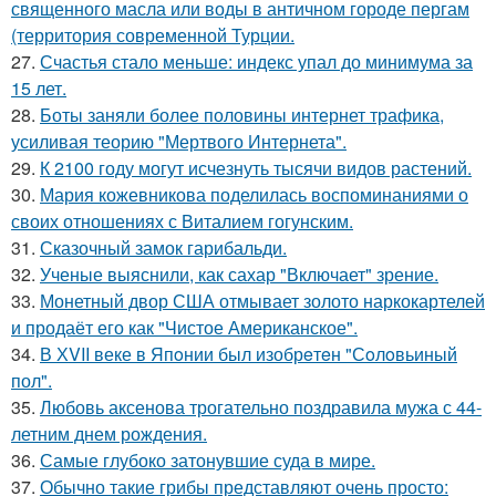
священного масла или воды в античном городе пергам
(территория современной Турции.
27.
Счастья стало меньше: индекс упал до минимума за
15 лет.
28.
Боты заняли более половины интернет трафика,
усиливая теорию "Мертвого Интернета".
29.
К 2100 году могут исчезнуть тысячи видов растений.
30.
Мария кожевникова поделилась воспоминаниями о
своих отношениях с Виталием гогунским.
31.
Сказочный замок гарибальди.
32.
Ученые выяснили, как сахар "Включает" зрение.
33.
Монетный двор США отмывает золото наркокартелей
и продаёт его как "Чистое Американское".
34.
В ХVII веке в Япoнии был изобрeтeн "Сoлoвьиный
пол".
35.
Любовь аксенова трогательно поздравила мужа с 44-
летним днем рождения.
36.
Самые глубоко затонувшие суда в мире.
37.
Обычно такие грибы представляют очень просто: