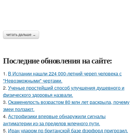
читать дальше →
Последние обновления на сайте:
1.
В Испании нашли 224 000-летний череп человека с
"Невозможными" чертами.
2.
Ученые простейший способ улучшения душевного и
физического здоровья назвали.
3.
Окаменелость возрастом 80 млн лет раскрыла, почему
змеи ползают.
4.
Астрофизики впервые обнаружили сигналы
антиматерии из-за пределов млечного пути.
5.
Иран ударом по британской базе фэрфорд пригрозил.