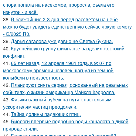
спора попала на насекомое, проросла, съела его
изнутри - и всё.
38.
В ближайшие 2-3 дня перед рассветом на небе
можно будет увидеть единственную сейчас яркую комету
- C/2025 R3.
39.
Дарья сагалова уже давно не Светка букина.
40.
Крупнейшую группу шимпанзе разделил жестокий
конфликт.
41.
65 лет назад, 12 апреля 1961 года, в 9: 07 по
московскому времени человек шагнул из земной
колыбели в неизвестность.
42.
Планируют снять сериал, основанный на реальных
событиях, о жизни американца Майкла Кэрролла.
43.
Физики важный рубеж на пути к настольным
ускорителям частиц преодолели.
44.
Тайна долины падающих птиц.
45.
Биологи впервые подробно роды кашалота в дикой
природе сняли.
46.
Болезни сердца связаны с холодной погодой?