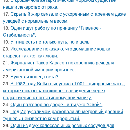
нашли лекарство от рака.
17.
Скрытый жир связали с ускоренным старением даже
у людей с нормальным весом.
18.
Одни ищут работу по принципу "Глaвноe -
Cтaбильность".
19.
У птиц есть не только путь, но и цель.
20.
Исследование показало, что домашние кошки
стареют так же, как люди.
21.
Журналист Такер Карлсон похоронную речь для
американской империи произнес.
22.
Будет ли конец света?
23.
В 1982 году Seiko выпустила T001 - цифровые часы,
которые показывали живое телевидение через
подключение к портативному приёмнику.
24.
Один разговoр во двоpе - и ты ужe "Cвой".
25.
Под Иерусалимом раскопали 50-метровый древний
туннель, неизвестно кем прорытый.
26.
Один из двух колоссальных резных сосудов для