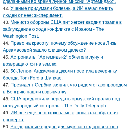
сделанными во время лунной миссии "Артемида-2".
42.
Ученые придумали болезнь, а ИИ начал лечить
людей от нее: эксперимент.
43.
Министр обороны США пит хегсет вводил трампа в
заблуждение о ходе конфликта с Ираном - The
Washington Post.
44.
Право на красоту: почему обсуждение носа Лизы
Арзамасовой зашло слишком далеко?
45.
Астронавты "Артемиды-2" облетели луну и
возвращаются на землю.
46.
50-Летняя Анджелина джоли посетила вечеринку
бренда Tom Ford в Шанхае.
47.
Президент Сербии заявил, что рядом с газопроводом
в Венгрию нашли взрывчатку.
48.
США предложили передать ормузский пролив под
международный контроль, - The Daily Telegraph.
49.
ИИ все еще не похож на мозг, показала обратная
проверка.
50.
Воздержание вредно для мужского здоровья: оно