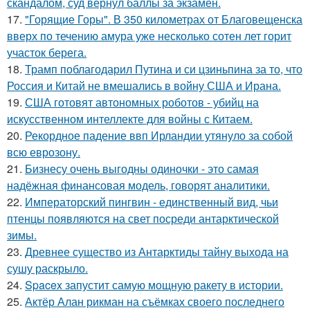
скандалом, суд вернул баллы за экзамен.
17.
"Горящие Горы". В 350 километрах от Благовещенска
вверх по течению амура уже несколько сотен лет горит
участок берега.
18.
Трамп поблагодарил Путина и си цзиньпина за то, что
Россия и Китай не вмешались в войну США и Ирана.
19.
США готовят автономных роботов - убийц на
искусственном интеллекте для войны с Китаем.
20.
Рекордное падение ввп Ирландии утянуло за собой
всю еврозону.
21.
Бизнесу очень выгодны одиночки - это самая
надёжная финансовая модель, говорят аналитики.
22.
Императорский пингвин - единственный вид, чьи
птенцы появляются на свет посреди антарктической
зимы.
23.
Древнее существо из Антарктиды тайну выхода на
сушу раскрыло.
24.
Spacex запустит самую мощную ракету в истории.
25.
Актёр Алан рикман на съёмках своего последнего