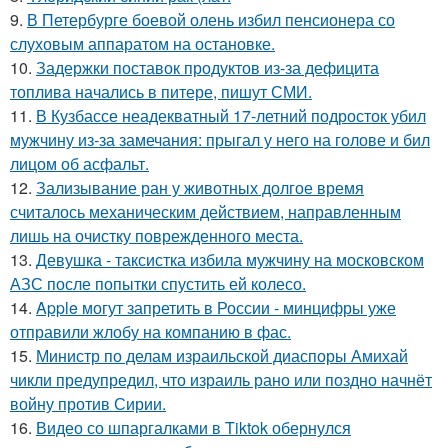
9.
В Петербурге боевой олень избил пенсионера со
слуховым аппаратом на остановке.
10.
Задержки поставок продуктов из-за дефицита
топлива начались в питере, пишут СМИ.
11.
В Кузбассе неадекватный 17-летний подросток убил
мужчину из-за замечания: прыгал у него на голове и бил
лицом об асфальт.
12.
Зализывание ран у животных долгое время
считалось механическим действием, направленным
лишь на очистку поврежденного места.
13.
Девушка - таксистка избила мужчину на московском
АЗС после попытки спустить ей колесо.
14.
Apple могут запретить в России - минцифры уже
отправили жлобу на компанию в фас.
15.
Министр по делам израильской диаспоры Амихай
чикли предупредил, что израиль рано или поздно начнёт
войну против Сирии.
16.
Видео со шпаргалками в Tiktok обернулся