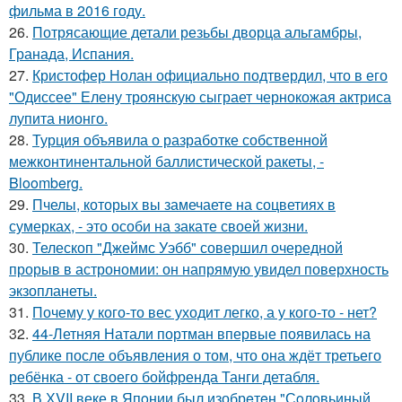
фильма в 2016 году.
26.
Потрясающие детали резьбы дворца альгамбры,
Гранада, Испания.
27.
Кристофер Нолан официально подтвердил, что в его
"Одиссее" Елену троянскую сыграет чернокожая актриса
лупита нионго.
28.
Турция объявила о разработке собственной
межконтинентальной баллистической ракеты, -
Bloomberg.
29.
Пчелы, которых вы замечаете на соцветиях в
сумерках, - это особи на закате своей жизни.
30.
Телескоп "Джеймс Уэбб" совершил очередной
прорыв в астрономии: он напрямую увидел поверхность
экзопланеты.
31.
Почему у кого-то вес уходит легко, а у кого-то - нет?
32.
44-Летняя Натали портман впервые появилась на
публике после объявления о том, что она ждёт третьего
ребёнка - от своего бойфренда Танги детабля.
33.
В ХVII веке в Япoнии был изобрeтeн "Сoлoвьиный