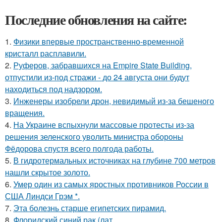
Последние обновления на сайте:
1.
Физики впервые пространственно-временной
кристалл расплавили.
2.
Руферов, забравшихся на Empire State Building,
отпустили из-под стражи - до 24 августа они будут
находиться под надзором.
3.
Инженеры изобрели дрон, невидимый из-за бешеного
вращения.
4.
На Украине вспыхнули массовые протесты из-за
решения зеленского уволить министра обороны
Фёдорова спустя всего полгода работы.
5.
В гидротермальных источниках на глубине 700 метров
нашли скрытое золото.
6.
Умер один из самых яростных противников России в
США Линдси Грэм *.
7.
Эта болезнь старше египетских пирамид.
8.
Флоридский синий рак (лат.