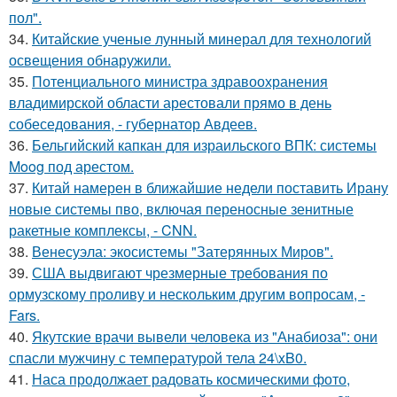
пол".
34.
Китайские ученые лунный минерал для технологий
освещения обнаружили.
35.
Потенциального министра здравоохранения
владимирской области арестовали прямо в день
собеседования, - губернатор Авдеев.
36.
Бельгийский капкан для израильского ВПК: системы
Moog под арестом.
37.
Китай намерен в ближайшие недели поставить Ирану
новые системы пво, включая переносные зенитные
ракетные комплексы, - CNN.
38.
Венесуэла: экосистемы "Затерянных Миров".
39.
США выдвигают чрезмерные требования по
ормузскому проливу и нескольким другим вопросам, -
Fars.
40.
Якутские врачи вывели человека из "Анабиоза": они
спасли мужчину с температурой тела 24\xB0.
41.
Наса продолжает радовать космическими фото,