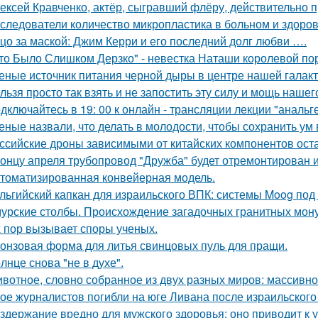
ексей Кравченко, актёр, сыгравший флёру, действительно п
следователи количество микропластика в больном и здоров
цо за маской: Джим Керри и его последний долг любви ….
то Было Слишком Дерзко" - невестка Наташи королевой пор
еные источник питания черной дыры в центре нашей галак
льзя просто так взять и не запостить эту силу и мощь нашег
дключайтесь в 19: 00 к онлайн - трансляции лекции "анальге
еные назвали, что делать в молодости, чтобы сохранить ум 
ссийские дроны зависимыми от китайских компонентов ост
концу апреля трубопровод "Дружба" будет отремонтирован и 
томатизированная конвейерная модель.
льгийский капкан для израильского ВПК: системы Moog под
урские столбы. Происхождение загадочных гранитных мону
х пор вызывает споры ученых.
онзовая форма для литья свинцовых пуль для пращи.
лнце снова "не в духе".
вотное, словно собранное из двух разных миров: массивное,
ое журналистов погибли на юге Ливана после израильского
здержание вредно для мужского здоровья: оно приводит к