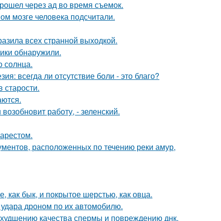
рошел через ад во время съемок.
ом мозге человека подсчитали.
азила всех странной выходкой.
тики обнаружили.
о солнца.
зия: всегда ли отсутствие боли - это благо?
в старости.
аются.
возобновит работу, - зеленский.
 арестом.
ментов, расположенных по течению реки амур,
 как бык, и покрытое шерстью, как овца.
 удара дроном по их автомобилю.
 ухудшению качества спермы и повреждению днк.