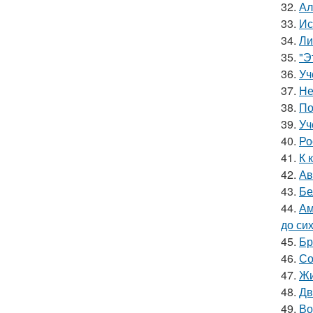
32.
Ал
33.
Ис
34.
Ли
35.
"Э
36.
Уч
37.
Не
38.
По
39.
Уч
40.
Ро
41.
К 
42.
Ав
43.
Бе
44.
Ам
до си
45.
Бр
46.
Со
47.
Жи
48.
Дв
49.
Во