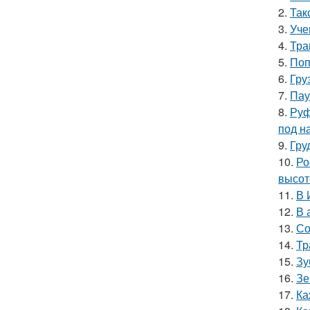
2.
Так
3.
Уче
4.
Тра
5.
Поп
6.
Гру
7.
Пау
8.
Руф
под н
9.
Гру
10.
Ро
высот
11.
В 
12.
В 
13.
Со
14.
Тр
15.
Зу
16.
Зе
17.
Ка