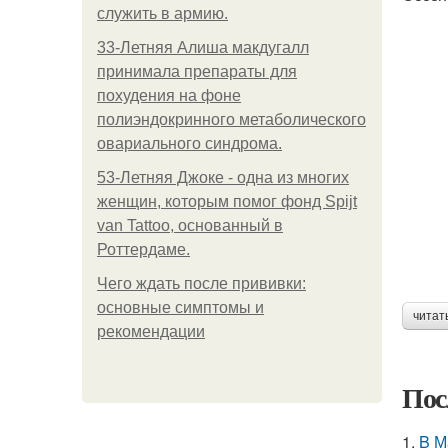
служить в армию.
33-Летняя Алиша макдугалл
принимала препараты для
похудения на фоне
полиэндокринного метаболического
овариального синдрома.
53-Летняя Джоке - одна из многих
женщин, которым помог фонд Spijt
van Tattoo, основанный в
Роттердаме.
Чего ждать после прививки:
основные симптомы и
читат
рекомендации
Пос
1.
B М