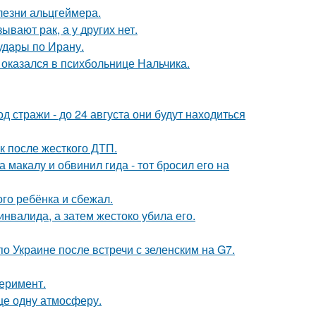
лезни альцгеймера.
вают рак, а у других нет.
удары по Ирану.
оказался в психбольнице Нальчика.
од стражи - до 24 августа они будут находиться
к после жесткого ДТП.
макалу и обвинил гида - тот бросил его на
го ребёнка и сбежал.
инвалида, а затем жестоко убила его.
о Украине после встречи с зеленским на G7.
перимент.
ще одну атмосферу.