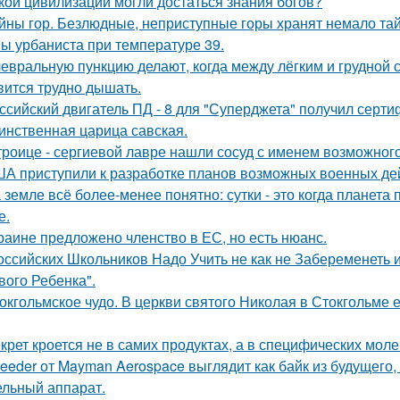
кой цивилизации могли достаться знания богов?
йны гор. Безлюдные, неприступные горы хранят немало тай
ы урбаниста при температуре 39.
евральную пункцию делают, когда между лёгким и грудной с
вится трудно дышать.
ссийский двигатель ПД - 8 для "Суперджета" получил серти
инственная царица савская.
троице - сергиевой лавре нашли сосуд с именем возможного 
А приступили к разработке планов возможных военных дей
 земле всё более-менее понятно: сутки - это когда планета п
е.
раине предложено членство в ЕС, но есть нюанс.
оссийских Школьников Надо Учить не как не Забеременеть и
вого Ребенка".
окгольмское чудо. В церкви святого Николая в Стокгольме 
крет кроется не в самих продуктах, а в специфических моле
eeder от Mayman Aerospace выглядит как байк из будущего,
ельный аппарат.