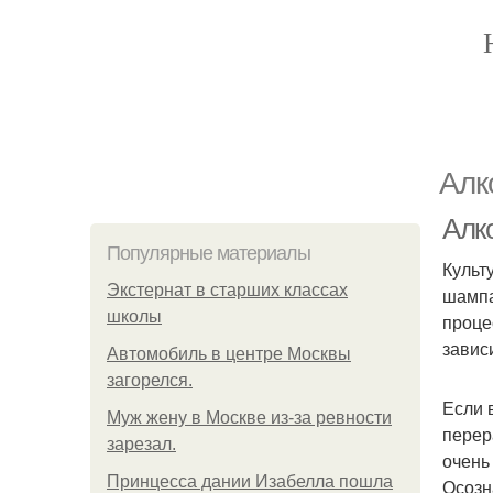
Алк
Алк
Популярные материалы
Культ
Экстернат в старших классах
шампа
школы
проце
завис
Автомобиль в центре Москвы
загорелся.
Если 
Mуж жену в Москве из-за ревности
перер
зарезал.
очень
Принцесса дании Изабелла пошла
Осозн