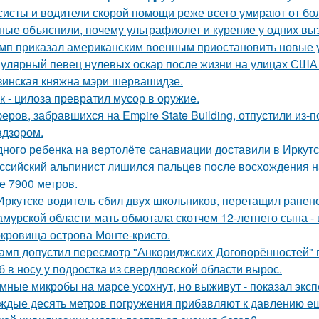
систы и водители скорой помощи реже всего умирают от бо
ные объяснили, почему ультрафиолет и курение у одних вызы
мп приказал американским военным приостановить новые 
улярный певец нулевых оскар после жизни на улицах США 
зинская княжна мэри шервашидзе.
к - цилоза превратил мусор в оружие.
еров, забравшихся на Empire State Building, отпустили из-п
адзором.
дного ребенка на вертолёте санавиации доставили в Иркутс
ссийский альпинист лишился пальцев после восхождения на 
е 7900 метров.
Иркутске водитель сбил двух школьников, перетащил ранено
амурской области мать обмотала скотчем 12-летнего сына - 
кровища острова Монте-кристо.
амп допустил пересмотр "Анкориджских Договорённостей" п
б в носу у подростка из свердловской области вырос.
мные микробы на марсе усохнут, но выживут - показал экс
ждые десять метров погружения прибавляют к давлению е