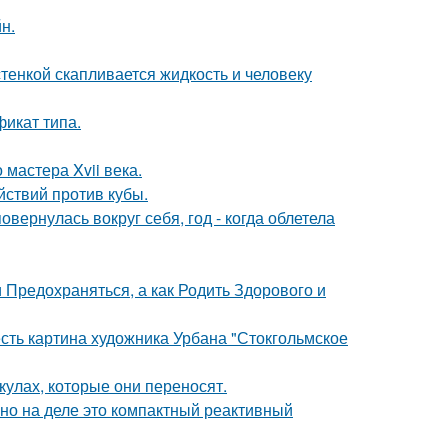
н.
тенкой скапливается жидкость и человеку
фикат типа.
мастера Xvii века.
ствий против кубы.
овернулась вокруг себя, год - когда облетела
 Предохраняться, а как Родить Здорового и
есть картина художника Урбана "Стокгольмское
кулах, которые они переносят.
 но на деле это компактный реактивный