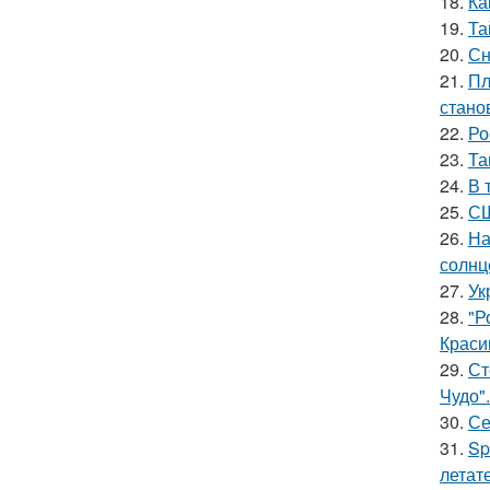
18.
Ка
19.
Та
20.
Сн
21.
Пл
стано
22.
Ро
23.
Та
24.
В 
25.
СШ
26.
На
солнц
27.
Ук
28.
"Р
Краси
29.
Ст
Чудо".
30.
Се
31.
Sp
летат